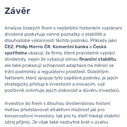
Závěr
Analýza českých firem s nejdelšími historiemi vyplácení
dividend poskytuje cenné poznatky o stabilitě a
dlouhodobé výkonnosti těchto podniků. Příklady jako
ČEZ
,
Philip Morris ČR
,
Komerční banka
a
Česká
spořitelna
ukazují, že firmy, které pravidelně vyplácí
dividendy, nejen že vykazují silnou
finanční stabilitu
,
ale také prokazují schopnost adaptace na měnící se
tržní podmínky a regulatorní prostředí. Důležitým
faktorem, který spojuje tyto úspěšné podniky, je jejich
strategický přístup k investicím a inovacím, což
pozitivně ovlivňuje jejich ziskovost a důvěru investorů.
Investice do firem s dlouhou dividendovou historií
mohou představovat atraktivní možnost jak pro
konzervativní investory, tak pro ty, kteří hledají stabilní
zdroj příjmů. Je však také nezbytné brát v úvahu