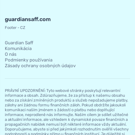
guardiansaff.com
Footer - CZ
Guardian Saff
Komunikácia
O nás
Podmienky používania
Zásady ochrany osobných údajov
PRÁVNÍ UPOZORNĚNÍ: Tyto webové stránky poskytují relevantní
informace a obsah. Zdůrazňujeme, že za přístup k našemu obsahu
nebo za získání zmíněných produktů a služeb nepožadujeme platby,
zálohy ani žádnou formu finančních záloh. Pokud obdržíte jakoukoli
komunikaci naším jménem s žádostí o platbu nebo doplňující
informace, neprodleně nás informujte. Naším cílem je sdílet užitečné
a aktuální informace, ale vzhledem k dynamické povaze finančních a
propagačních nabídek nemusí být některé informace vždy aktuální.
Doporučujeme, abyste si před jakýmkoli rozhodnutím ověřili všechny
podrobnosti a podmínky přímo u finančních institucí. Je důležité si