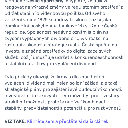
V případě
České spořitelny
je typické, že dokáže
reagovat na výrazné změny ve regulatorním prostředí a
udržet stabilní dividendovou politiku. Od svého
založení v roce 1825 si budovala silnou pozici jako
dominantní poskytovatel bankovních služeb v České
republice. Společnost nedávno oznámila plán na
zvýšení vyplácených dividend o 10 % v reakci na
rostoucí ziskovost a strategie růstu. Česká spořitelna
investuje značné prostředky do digitalizace svých
služeb, což jí umožňuje udržet si konkurenceschopnost
a stabilní cash flow pro vyplácení dividend.
Tyto příklady ukazují, že firmy s dlouhou historií
vyplácení dividend mají nejen solidní základ, ale také
strategické plány pro zajištění své budoucí výkonnosti.
Investování do takových firem může být pro investory
atraktivní možností, protože nabízejí kombinaci
stability, předvídatelnosti a potenciálu pro růst výnosů.
VIZ TAKÉ:
Klikněte sem a přečtěte si další článek