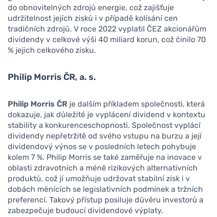
do obnovitelných zdrojů energie, což zajišťuje
udržitelnost jejích zisků i v případě kolísání cen
tradičních zdrojů. V roce 2022 vyplatil ČEZ akcionářům
dividendy v celkové výši 40 miliard korun, což činilo 70
% jejich celkového zisku.
Philip Morris ČR, a. s.
Philip Morris ČR
je dalším příkladem společnosti, která
dokazuje, jak důležité je vyplácení dividend v kontextu
stability a konkurenceschopnosti. Společnost vyplácí
dividendy nepřetržitě od svého vstupu na burzu a její
dividendový výnos se v posledních letech pohybuje
kolem 7 %. Philip Morris se také zaměřuje na inovace v
oblasti zdravotních a méně rizikových alternativních
produktů, což jí umožňuje udržovat stabilní zisk i v
dobách měnících se legislativních podmínek a tržních
preferencí. Takový přístup posiluje důvěru investorů a
zabezpečuje budoucí dividendové výplaty.