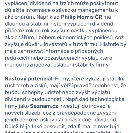
vyplácení dividend na trzích může poskytnout
důležité informace o závazku managementu k
akcionářům. Například
Philip Morris ČR
má
dlouhou a stabilní historii vyplácení dividend,
přičemž rok co rok zvyšuje částku vyplácenou
akcionářům, i během ekonomických poklesů, což
zvyšuje důvěru investorů v tuto firmu. Historie by
měla zahrnovat informace o případných
redukcích nebo pozastaveních výplat, které
mohou naznačovat oslabení stability firmy.
Růstový potenciál:
Firmy, které vykazují stabilní
růst tržeb a zisků, mají větší pravděpodobnost, že
budou schopny udržet nebo zvýšit výplatu
dividend v budoucnosti. Například technologické
firmy jako
Seznam.cz
investují do inovací a
nových služeb, což z pravděpodobně zvýšení
jejich celkové ziskovosti a následně i dividend.
Důležité je také posoudit, zda firma reinvestuje