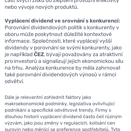
část svých zisků do zlepšení provozní efektivity
nebo vývoje nových produktů.
Vyplácení dividend ve srovnání s konkurencí:
Porovnání dividendových politik s konkurenty v
oboru může poskytnout důležité kontextové
informace. Společnosti, které vyplácejí vyšší
dividendy v porovnání se svými konkurenty, jako
je například
ČEZ
, bývají považovány za atraktivní
pro investorů a signalizují jejich ekonomickou sílu
na trhu. Analýza konkurence by měla zahrnovat
také porovnání dividendových výnosů v rámci
odvětví.
Dále je relevantní zohlednit faktory jako
makroekonomické podmínky, legislativa ovlivňující
podnikání a specifické odvětvové trendy. Firmy s
dlouhou historií vyplácení dividend často čelí různým
výzvám, jako jsou změny v regulacích, kolísání cen
surovin nebo měnící se preference spotřebitelů. Tyto