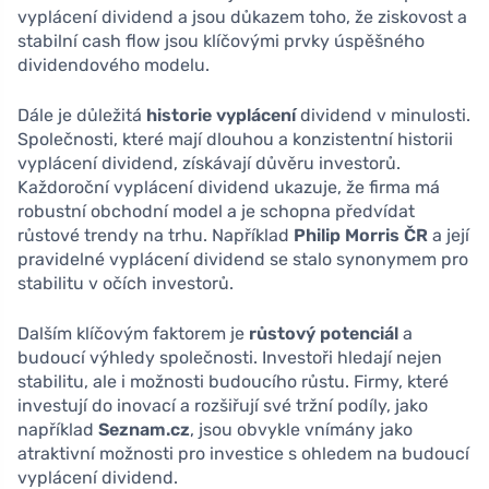
vyplácení dividend a jsou důkazem toho, že ziskovost a
stabilní cash flow jsou klíčovými prvky úspěšného
dividendového modelu.
Dále je důležitá
historie vyplácení
dividend v minulosti.
Společnosti, které mají dlouhou a konzistentní historii
vyplácení dividend, získávají důvěru investorů.
Každoroční vyplácení dividend ukazuje, že firma má
robustní obchodní model a je schopna předvídat
růstové trendy na trhu. Například
Philip Morris ČR
a její
pravidelné vyplácení dividend se stalo synonymem pro
stabilitu v očích investorů.
Dalším klíčovým faktorem je
růstový potenciál
a
budoucí výhledy společnosti. Investoři hledají nejen
stabilitu, ale i možnosti budoucího růstu. Firmy, které
investují do inovací a rozšiřují své tržní podíly, jako
například
Seznam.cz
, jsou obvykle vnímány jako
atraktivní možnosti pro investice s ohledem na budoucí
vyplácení dividend.