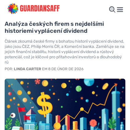
Analýza českých firem s nejdelšími
historiemi vyplácení dividend
Článek zkoumá české firmy s bohatou historií vyplácení dividend,
jako jsou ČEZ, Philip Morris ČR, a Komerční banka. Zaměřuje se na
jejich finanční stabilitu, historii vyplácení dividend a růstový
potenciál, což je klíčové pro přitahování investorů a dlouhodobý
rů
POR:
LINDA CARTER
EM 8 DE ÚNOR DE 2026