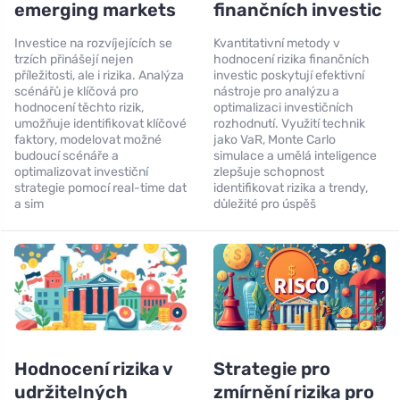
emerging markets
finančních investic
Investice na rozvíjejících se
Kvantitativní metody v
trzích přinášejí nejen
hodnocení rizika finančních
příležitosti, ale i rizika. Analýza
investic poskytují efektivní
scénářů je klíčová pro
nástroje pro analýzu a
hodnocení těchto rizik,
optimalizaci investičních
umožňuje identifikovat klíčové
rozhodnutí. Využití technik
faktory, modelovat možné
jako VaR, Monte Carlo
budoucí scénáře a
simulace a umělá inteligence
optimalizovat investiční
zlepšuje schopnost
strategie pomocí real-time dat
identifikovat rizika a trendy,
a sim
důležité pro úspěš
Hodnocení rizika v
Strategie pro
udržitelných
zmírnění rizika pro