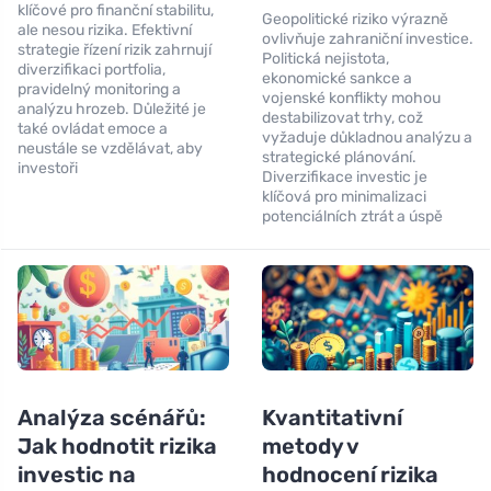
klíčové pro finanční stabilitu,
Geopolitické riziko výrazně
ale nesou rizika. Efektivní
ovlivňuje zahraniční investice.
strategie řízení rizik zahrnují
Politická nejistota,
diverzifikaci portfolia,
ekonomické sankce a
pravidelný monitoring a
vojenské konflikty mohou
analýzu hrozeb. Důležité je
destabilizovat trhy, což
také ovládat emoce a
vyžaduje důkladnou analýzu a
neustále se vzdělávat, aby
strategické plánování.
investoři
Diverzifikace investic je
klíčová pro minimalizaci
potenciálních ztrát a úspě
Analýza scénářů:
Kvantitativní
Jak hodnotit rizika
metody v
investic na
hodnocení rizika