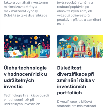
faktorů pomáhají investorům
jevů, regulační změny a
minimalizovat ztráty a
rostoucí poptávka po
maximalizovat výnosy.
obnovitelných zdrojích
Důležitá je také diversifikace
vyžadují od investorů
proaktivní přístup a zaměření
na u
Úloha technologie
Důležitost
v hodnocení rizik u
diverzifikace při
udržitelných
zmírnění rizika v
investic
investičních
portfoliích
Technologie hrají klíčovou roli
v hodnocení rizik při
Diverzifikace je klíčová
udržitelných investicích.
strategie pro minimalizaci