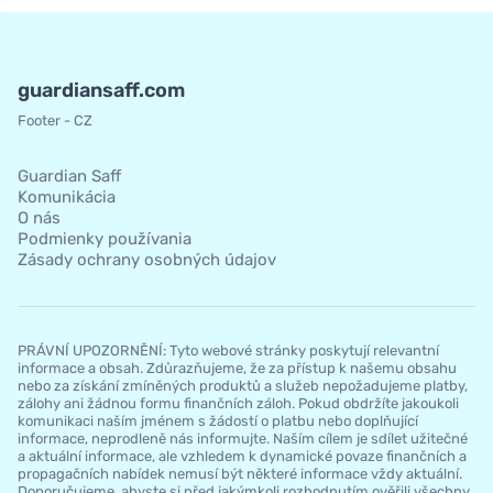
guardiansaff.com
Footer - CZ
Guardian Saff
Komunikácia
O nás
Podmienky používania
Zásady ochrany osobných údajov
PRÁVNÍ UPOZORNĚNÍ: Tyto webové stránky poskytují relevantní
informace a obsah. Zdůrazňujeme, že za přístup k našemu obsahu
nebo za získání zmíněných produktů a služeb nepožadujeme platby,
zálohy ani žádnou formu finančních záloh. Pokud obdržíte jakoukoli
komunikaci naším jménem s žádostí o platbu nebo doplňující
informace, neprodleně nás informujte. Naším cílem je sdílet užitečné
a aktuální informace, ale vzhledem k dynamické povaze finančních a
propagačních nabídek nemusí být některé informace vždy aktuální.
Doporučujeme, abyste si před jakýmkoli rozhodnutím ověřili všechny