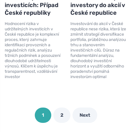
investicích: Případ
investory do akcií v
České republiky
České republice
Hodnocení rizika v
Investování do akcií v České
udržitelných investicích v
republice nese rizika, která lze
České republice je komplexní
zmírnit strategií diversifikace
proces, který zahrnuje
portfolia, průběžnou analýzou
identifikaci provozních a
trhu a stanovením
regulačních rizik, analýzu
investičních cílů. Důraz na
tržních podmínek a posouzení
fundamentální analýzu,
dlouhodobé udržitelnosti
dlouhodobý investiční
výnosů. Klíčem k úspěchu je
horizont a využití odborného
transparentnost, vzdělávání
poradenství pomáhá
investor
investorům optimal
1
2
Next