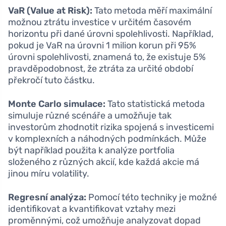
VaR (Value at Risk):
Tato metoda měří maximální
možnou ztrátu investice v určitém časovém
horizontu při dané úrovni spolehlivosti. Například,
pokud je VaR na úrovni 1 milion korun při 95%
úrovni spolehlivosti, znamená to, že existuje 5%
pravděpodobnost, že ztráta za určité období
překročí tuto částku.
Monte Carlo simulace:
Tato statistická metoda
simuluje různé scénáře a umožňuje tak
investorům zhodnotit rizika spojená s investicemi
v komplexních a náhodných podmínkách. Může
být například použita k analýze portfolia
složeného z různých akcií, kde každá akcie má
jinou míru volatility.
Regresní analýza:
Pomocí této techniky je možné
identifikovat a kvantifikovat vztahy mezi
proměnnými, což umožňuje analyzovat dopad