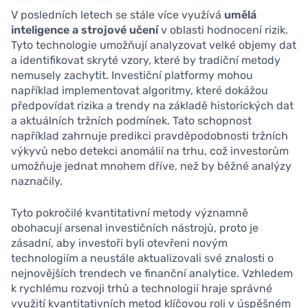
V posledních letech se stále více využívá
umělá
inteligence a strojové učení
v oblasti hodnocení rizik.
Tyto technologie umožňují analyzovat velké objemy dat
a identifikovat skryté vzory, které by tradiční metody
nemusely zachytit. Investiční platformy mohou
například implementovat algoritmy, které dokážou
předpovídat rizika a trendy na základě historických dat
a aktuálních tržních podmínek. Tato schopnost
například zahrnuje predikci pravděpodobnosti tržních
výkyvů nebo detekci anomálií na trhu, což investorům
umožňuje jednat mnohem dříve, než by běžné analýzy
naznačily.
Tyto pokročilé kvantitativní metody významně
obohacují arsenal investičních nástrojů, proto je
zásadní, aby investoři byli otevřeni novým
technologiím a neustále aktualizovali své znalosti o
nejnovějších trendech ve finanční analytice. Vzhledem
k rychlému rozvoji trhů a technologií hraje správné
využití kvantitativních metod klíčovou roli v úspěšném