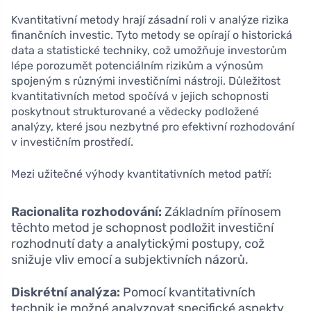
Kvantitativní metody hrají zásadní roli v analýze rizika
finančních investic. Tyto metody se opírají o historická
data a statistické techniky, což umožňuje investorům
lépe porozumět potenciálním rizikům a výnosům
spojeným s různými investičními nástroji. Důležitost
kvantitativních metod spočívá v jejich schopnosti
poskytnout strukturované a vědecky podložené
analýzy, které jsou nezbytné pro efektivní rozhodování
v investičním prostředí.
Mezi užitečné výhody kvantitativních metod patří:
Racionalita rozhodování:
Základním přínosem
těchto metod je schopnost podložit investiční
rozhodnutí daty a analytickými postupy, což
snižuje vliv emocí a subjektivních názorů.
Diskrétní analýza:
Pomocí kvantitativních
technik je možné analyzovat specifické aspekty