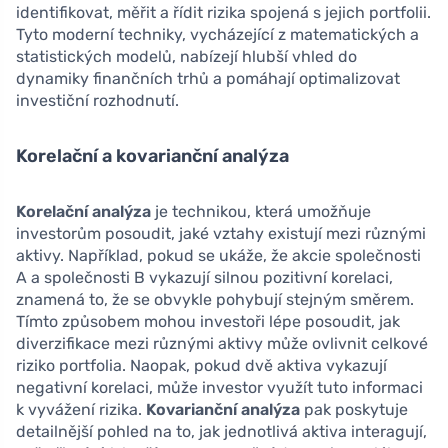
identifikovat, měřit a řídit rizika spojená s jejich portfolii.
Tyto moderní techniky, vycházející z matematických a
statistických modelů, nabízejí hlubší vhled do
dynamiky finančních trhů a pomáhají optimalizovat
investiční rozhodnutí.
Korelační a kovarianční analýza
Korelační analýza
je technikou, která umožňuje
investorům posoudit, jaké vztahy existují mezi různými
aktivy. Například, pokud se ukáže, že akcie společnosti
A a společnosti B vykazují silnou pozitivní korelaci,
znamená to, že se obvykle pohybují stejným směrem.
Tímto způsobem mohou investoři lépe posoudit, jak
diverzifikace mezi různými aktivy může ovlivnit celkové
riziko portfolia. Naopak, pokud dvě aktiva vykazují
negativní korelaci, může investor využít tuto informaci
k vyvážení rizika.
Kovarianční analýza
pak poskytuje
detailnější pohled na to, jak jednotlivá aktiva interagují,