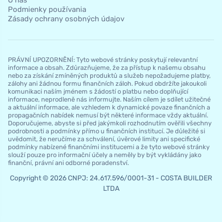
O nás
Podmienky používania
Zásady ochrany osobných údajov
PRÁVNÍ UPOZORNĚNÍ: Tyto webové stránky poskytují relevantní
informace a obsah. Zdůrazňujeme, že za přístup k našemu obsahu
nebo za získání zmíněných produktů a služeb nepožadujeme platby,
zálohy ani žádnou formu finančních záloh. Pokud obdržíte jakoukoli
komunikaci naším jménem s žádostí o platbu nebo doplňující
informace, neprodleně nás informujte. Naším cílem je sdílet užitečné
a aktuální informace, ale vzhledem k dynamické povaze finančních a
propagačních nabídek nemusí být některé informace vždy aktuální.
Doporučujeme, abyste si před jakýmkoli rozhodnutím ověřili všechny
podrobnosti a podmínky přímo u finančních institucí. Je důležité si
uvědomit, že neručíme za schválení, úvěrové limity ani specifické
podmínky nabízené finančními institucemi a že tyto webové stránky
slouží pouze pro informační účely a neměly by být vykládány jako
finanční, právní ani odborné poradenství.
Copyright © 2026 CNPJ: 24.617.596/0001-31 - COSTA BUILDER
LTDA