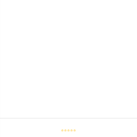
⭐⭐⭐⭐⭐