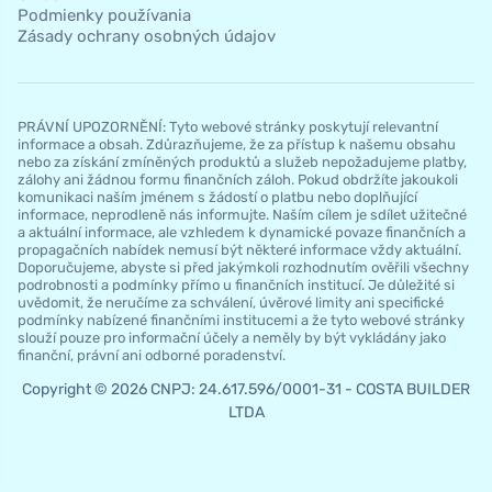
Podmienky používania
Zásady ochrany osobných údajov
PRÁVNÍ UPOZORNĚNÍ: Tyto webové stránky poskytují relevantní
informace a obsah. Zdůrazňujeme, že za přístup k našemu obsahu
nebo za získání zmíněných produktů a služeb nepožadujeme platby,
zálohy ani žádnou formu finančních záloh. Pokud obdržíte jakoukoli
komunikaci naším jménem s žádostí o platbu nebo doplňující
informace, neprodleně nás informujte. Naším cílem je sdílet užitečné
a aktuální informace, ale vzhledem k dynamické povaze finančních a
propagačních nabídek nemusí být některé informace vždy aktuální.
Doporučujeme, abyste si před jakýmkoli rozhodnutím ověřili všechny
podrobnosti a podmínky přímo u finančních institucí. Je důležité si
uvědomit, že neručíme za schválení, úvěrové limity ani specifické
podmínky nabízené finančními institucemi a že tyto webové stránky
slouží pouze pro informační účely a neměly by být vykládány jako
finanční, právní ani odborné poradenství.
Copyright © 2026 CNPJ: 24.617.596/0001-31 - COSTA BUILDER
LTDA