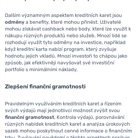
Dalším významným aspektem kreditních karet jsou
odměny
a benefity, které mohou přinést. Uživatelé
mohou získávat cashback nebo body, které lze využít k
nákupu různých produktů nebo služeb. Mnozí lidé se
rozhodují využít tyto odměny na investice, například
když kreditní karta nabízí program, který zvyšuje
hodnotu jejich vkladů. Mnozí investoři to chápou jako
způsob, jak efektivněji navyšovat své investiční
portfolio s minimálními náklady.
Zlepšení finanční gramotnosti
Pravidelným využíváním kreditních karet a řízením
svých výdajů mají jednotlivci možnost zvýšit svou
finanční gramotnost
. Kontrola výdajů, porovnávání
různých nabídek kreditních karet a analýza úrokových
sazeb mohou poskytnout cenné informace o finančním
trhu. Zvyšování povědomí o těchto aspektech posiluje