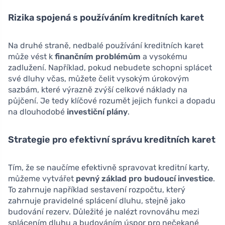
Rizika spojená s používáním kreditních karet
Na druhé straně, nedbalé používání kreditních karet
může vést k
finančním problémům
a vysokému
zadlužení. Například, pokud nebudete schopni splácet
své dluhy včas, můžete čelit vysokým úrokovým
sazbám, které výrazně zvýší celkové náklady na
půjčení. Je tedy klíčové rozumět jejich funkci a dopadu
na dlouhodobé
investiční plány
.
Strategie pro efektivní správu kreditních karet
Tím, že se naučíme efektivně spravovat kreditní karty,
můžeme vytvářet
pevný základ pro budoucí investice
.
To zahrnuje například sestavení rozpočtu, který
zahrnuje pravidelné splácení dluhu, stejně jako
budování rezerv. Důležité je nalézt rovnováhu mezi
splácením dluhu a budováním úspor pro nečekané