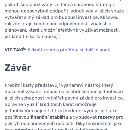
pokud jsou používány s citem a správnou strategií,
mohou nepochybně podpořit jednotlivce v jejich snaze
vytvářet silný základ pro budoucí investice. Klíčovou
roli zde hraje kombinace odpovědnosti, znalosti a
plánování, které umožní efektivně využívat možnosti,
jež kreditní karty nabízejí.
VIZ TAKÉ:
Klikněte sem a přečtěte si další článek
Závěr
Kreditní karty představují významný nástroj, který
může mít zásadní dopad na osobní finance jednotlivců
a jejich schopnost vytvářet pevný základ pro investice.
Správné využití kreditních karet umožňuje
jednotlivcům nejen řídit každodenní výdaje, ale také
posílit svou
finanční stabilitu
a vybudovat
rezervy
pro
pokrytí neplánovaných událostí. Díky možnostem, jako
jsou
odměny
a benefity, mají uživatelé možnost