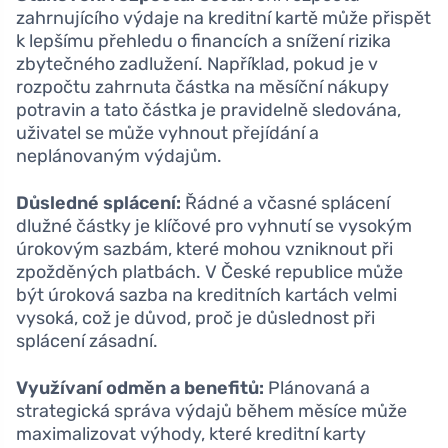
zahrnujícího výdaje na kreditní kartě může přispět
k lepšímu přehledu o financích a snížení rizika
zbytečného zadlužení. Například, pokud je v
rozpočtu zahrnuta částka na měsíční nákupy
potravin a tato částka je pravidelně sledována,
uživatel se může vyhnout přejídání a
neplánovaným výdajům.
Důsledné splácení:
Řádné a včasné splácení
dlužné částky je klíčové pro vyhnutí se vysokým
úrokovým sazbám, které mohou vzniknout při
zpožděných platbách. V České republice může
být úroková sazba na kreditních kartách velmi
vysoká, což je důvod, proč je důslednost při
splácení zásadní.
Využívaní odměn a benefitů:
Plánovaná a
strategická správa výdajů během měsíce může
maximalizovat výhody, které kreditní karty