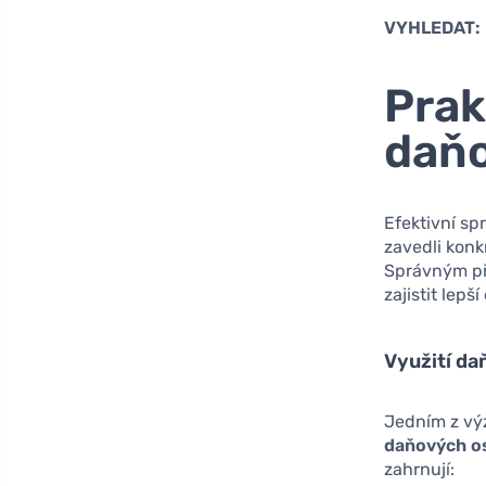
VYHLEDAT:
Prak
daňo
Efektivní sp
zavedli konk
Správným př
zajistit lep
Využití d
Jedním z výz
daňových o
zahrnují: