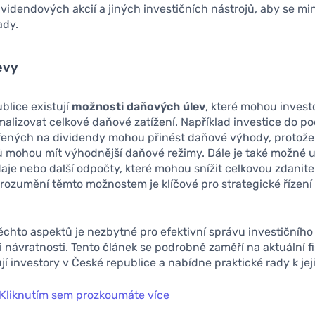
videndových akcií a jiných investičních nástrojů, aby se mi
ady.
evy
blice existují
možnosti daňových úlev
, které mohou inves
alizovat celkové daňové zatížení. Například investice do p
ených na dividendy mohou přinést daňové výhody, protože 
 mohou mít výhodnější daňové režimy. Dále je také možné u
aje nebo další odpočty, které mohou snížit celkovou zdanite
ozumění těmto možnostem je klíčové pro strategické řízení 
chto aspektů je nezbytné pro efektivní správu investičního 
 návratnosti. Tento článek se podrobně zaměří na aktuální fi
ují investory v České republice a nabídne praktické rady k jej
Kliknutím sem prozkoumáte více