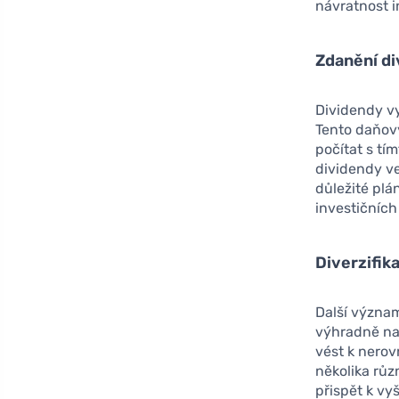
návratnost i
Zdanění d
Dividendy v
Tento daňov
počítat s tí
dividendy ve
důležité plá
investičních 
Diverzifik
Další význam
výhradně na
vést k nerov
několika růz
přispět k vy