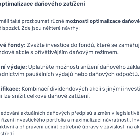
optimalizace daňového zatížení
 měli také prozkoumat různé
možnosti optimalizace daňové
 dispozici. Zde jsou některé návrhy:
vé fondy:
Zvažte investice do fondů, které se zaměřuj
ndové akcie s přívětivějším daňovým režimem.
ní výdaje:
Uplatněte možnosti snížení daňového zákl
ednictvím paušálních výdajů nebo daňových odpočtů.
ifikace:
Kombinací dividendových akcií s jinými invest
i lze snížit celkové daňové zatížení.
ledování aktuálních daňových předpisů a změn v legislativě 
 řízení investického portfolia a maximalizaci návratnosti. Inv
aktivní a připraveni učinit potřebné úpravy v závislosti na a
středí.