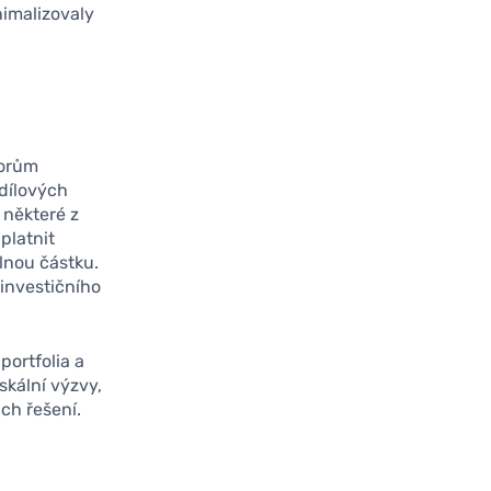
nimalizovaly
torům
odílových
některé z
platnit
lnou částku.
investičního
portfolia a
skální výzvy,
ich řešení.