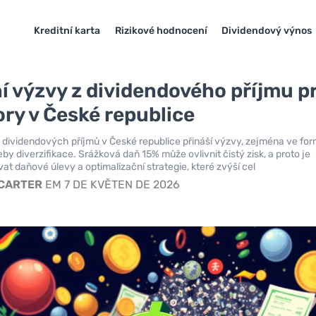
Kreditní karta
Rizikové hodnocení
Dividendový výnos
ní výzvy z dividendového příjmu p
ory v České republice
 dividendových příjmů v České republice přináší výzvy, zejména ve fo
by diverzifikace. Srážková daň 15% může ovlivnit čistý zisk, a proto je
vat daňové úlevy a optimalizační strategie, které zvýší cel
 CARTER
EM 7 DE KVĚTEN DE 2026