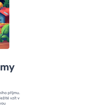
jmy
ího příjmu.
ežité vzít v
ovou