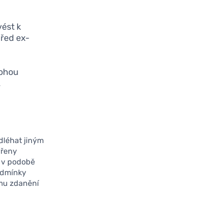
vést k
před ex-
mohou
.
dléhat jiným
vřeny
 v podobě
podmínky
ímu zdanění