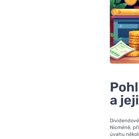
Pohl
a je
Dividendové
Nicméně, při
úvahu někol