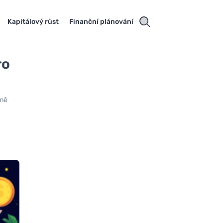
Kapitálový růst
Finanční plánování
ro
rmě