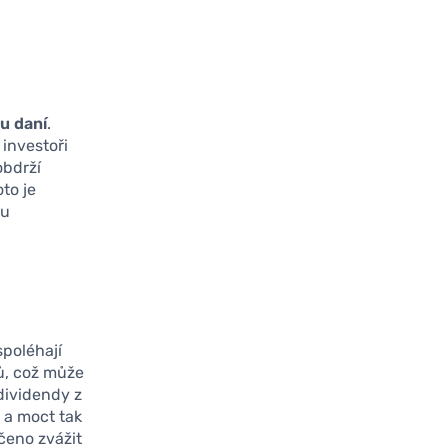
u daní
.
investoři
obdrží
to je
ru
 spoléhají
ů, což může
 dividendy z
 a moct tak
čeno zvážit