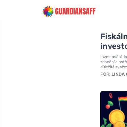
Fiskál
invest
Investování do
zdanění a potře
důležité zvažo
POR:
LINDA