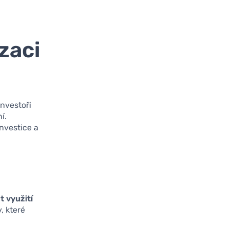
zaci
investoři
í.
nvestice a
 využití
y, které