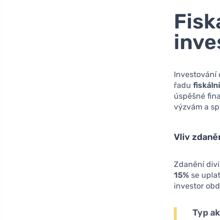
Fisk
inve
Investování 
řadu
fiskáln
úspěšné fina
výzvám a spr
Vliv zdaně
Zdanění divi
15%
se uplat
investor obd
Typ ak