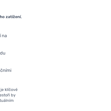
ho zatížení
,
í na
adu
ičními
je klíčové
estoři by
ktuálním