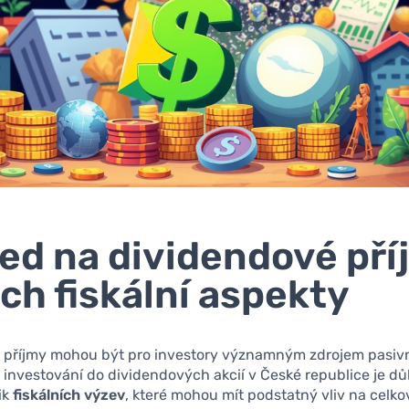
ed na dividendové pří
jich fiskální aspekty
 příjmy mohou být pro investory významným zdrojem pasivn
 investování do dividendových akcií v České republice je důl
ik
fiskálních výzev
, které mohou mít podstatný vliv na celk