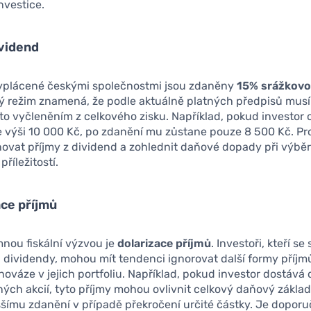
nvestice.
ividend
yplácené českými společnostmi jsou zdaněny
15% srážkovo
ý režim znamená, že podle aktuálně platných předpisů musí 
mto vyčleněním z celkového zisku. Například, pokud investor 
 výši 10 000 Kč, po zdanění mu zůstane pouze 8 500 Kč. Pro
novat příjmy z dividend a zohlednit daňové dopady při výbě
příležitostí.
ace příjmů
nou fiskální výzvou je
dolarizace příjmů
. Investoři, kteří se
 dividendy, mohou mít tendenci ignorovat další formy příjm
nováze v jejich portfoliu. Například, pokud investor dostává
ných akcií, tyto příjmy mohou ovlivnit celkový daňový základ
ššímu zdanění v případě překročení určité částky. Je doporu