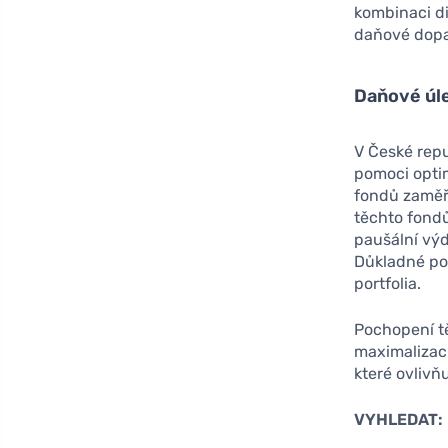
kombinaci di
daňové dop
Daňové úl
V České repu
pomoci optim
fondů zaměř
těchto fondů
paušální výd
Důkladné por
portfolia.
Pochopení tě
maximalizaci
které ovlivň
VYHLEDAT: