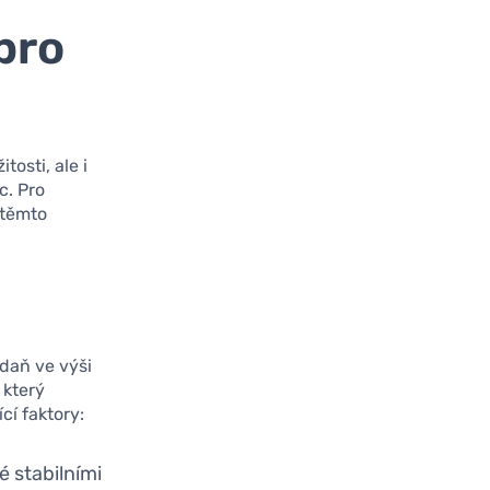
pro
tosti, ale i
c. Pro
 těmto
daň ve výši
 který
cí faktory:
é stabilními