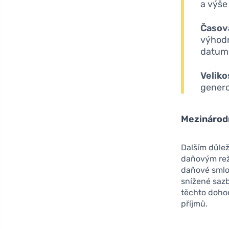
a výše
Časov
výhodn
datum
Veliko
genero
Mezinárod
Dalším důle
daňovým rež
daňové smlo
snížené sazb
těchto doho
příjmů.