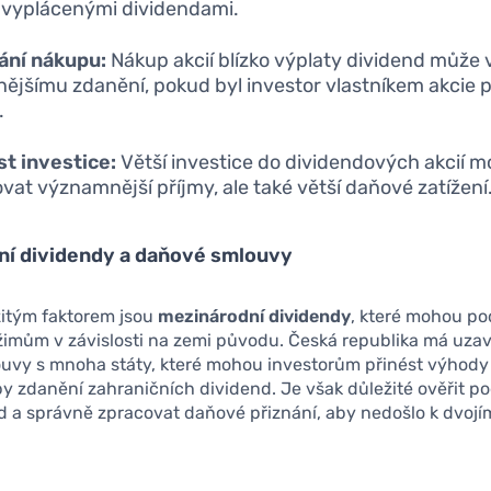
 vyplácenými dividendami.
ání nákupu:
Nákup akcií blízko výplaty dividend může 
ějšímu zdanění, pokud byl investor vlastníkem akcie 
.
st investice:
Větší investice do dividendových akcií 
vat významnější příjmy, ale také větší daňové zatížení
ní dividendy a daňové smlouvy
žitým faktorem jsou
mezinárodní dividendy
, které mohou po
imům v závislosti na zemi původu. Česká republika má uza
uvy s mnoha státy, které mohou investorům přinést výhody
y zdanění zahraničních dividend. Je však důležité ověřit 
d a správně zpracovat daňové přiznání, aby nedošlo k dvoj