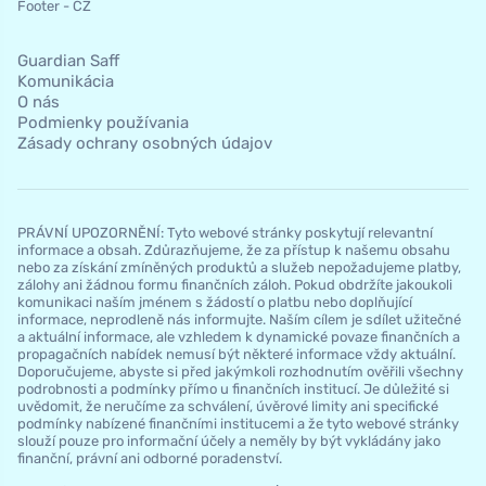
Footer - CZ
Guardian Saff
Komunikácia
O nás
Podmienky používania
Zásady ochrany osobných údajov
PRÁVNÍ UPOZORNĚNÍ: Tyto webové stránky poskytují relevantní
informace a obsah. Zdůrazňujeme, že za přístup k našemu obsahu
nebo za získání zmíněných produktů a služeb nepožadujeme platby,
zálohy ani žádnou formu finančních záloh. Pokud obdržíte jakoukoli
komunikaci naším jménem s žádostí o platbu nebo doplňující
informace, neprodleně nás informujte. Naším cílem je sdílet užitečné
a aktuální informace, ale vzhledem k dynamické povaze finančních a
propagačních nabídek nemusí být některé informace vždy aktuální.
Doporučujeme, abyste si před jakýmkoli rozhodnutím ověřili všechny
podrobnosti a podmínky přímo u finančních institucí. Je důležité si
uvědomit, že neručíme za schválení, úvěrové limity ani specifické
podmínky nabízené finančními institucemi a že tyto webové stránky
slouží pouze pro informační účely a neměly by být vykládány jako
finanční, právní ani odborné poradenství.