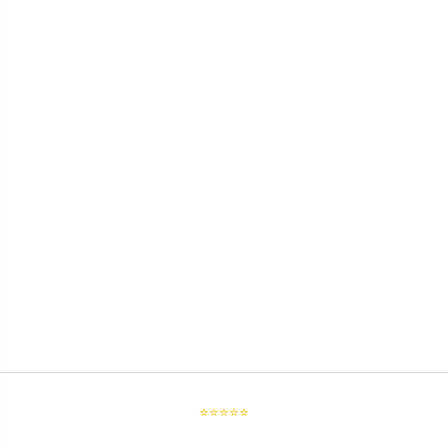
⭐⭐⭐⭐⭐