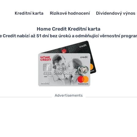
Kreditní karta
Rizikové hodnocení
Dividendový výnos
Home Credit Kreditní karta
e Credit nabízí až 51 dní bez úroků a odměňující věrnostní progra
Advertisements