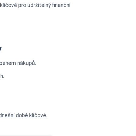
líčové pro udržitelný finanční
y
í během nákupů.
h.
dnešní době klíčové.