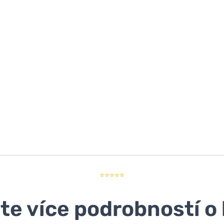
⭐⭐⭐⭐⭐
ěte více podrobností o 