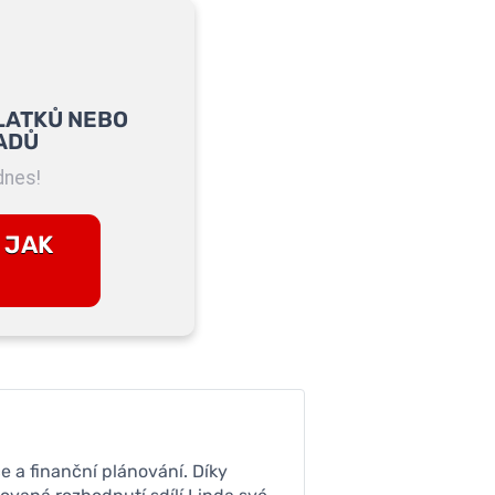
LATKŮ NEBO
ADŮ
dnes!
 JAK
ce a finanční plánování. Díky