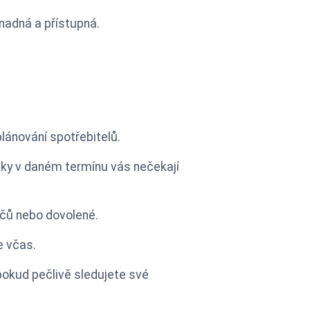
nadná a přístupná.
lánování spotřebitelů.
stky v daném termínu vás nečekají
ičů nebo dovolené.
e včas.
 pokud pečlivě sledujete své