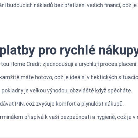
 budoucích nákladů bez přetížení vašich financí, což je k
platby pro rychlé nákup
artou Home Credit zjednodušují a urychlují proces placen
okamžitě máte hotovo, což je ideální v hektických situacíc
 pokladny je velkou výhodou, obzvláště když spěcháte.
dávat PIN, což zvyšuje komfort a plynulost nákupů.
rminálem přispívá k vaší bezpečnosti a hygieně, což je v 