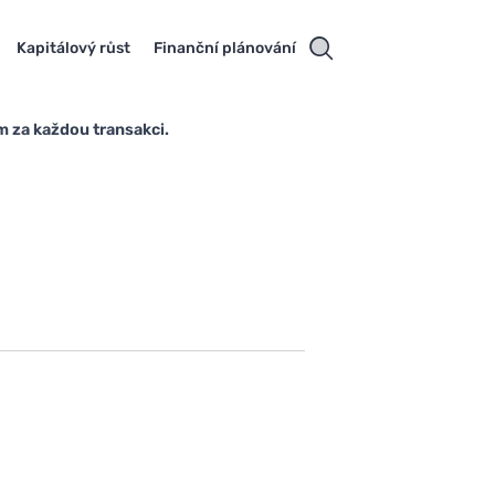
Kapitálový růst
Finanční plánování
m za každou transakci.