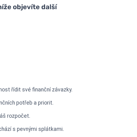
íže objevíte další
st řídit své finanční závazky.
čních potřeb a priorit.
váš rozpočet.
chází s pevnými splátkami.