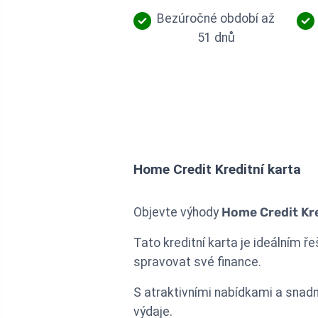
Bezúročné období až
51 dnů
Home Credit Kreditní karta
Objevte výhody
Home Credit Kre
Tato kreditní karta je ideálním ř
spravovat své finance.
S atraktivními nabídkami a snad
výdaje.