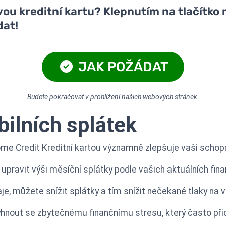
u kreditní kartu? Klepnutím na tlačítko n
dat!
JAK POŽÁDAT
Budete pokračovat v prohlížení našich webových stránek.
bilních splátek
ome Credit Kreditní kartou významně zlepšuje vaši schopno
pravit výši měsíční splátky podle vašich aktuálních finan
e, můžete snížit splátky a tím snížit nečekané tlaky na 
yhnout se zbytečnému finančnímu stresu, který často při