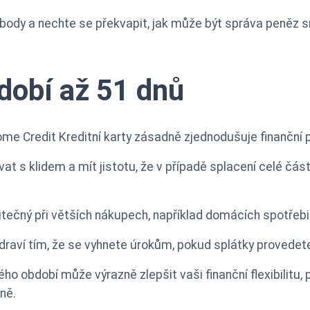
body a nechte se překvapit, jak může být správa peněz s
dobí až 51 dnů
e Credit Kreditní karty zásadně zjednodušuje finanční p
t s klidem a mít jistotu, že v případě splacení celé čá
tečný při větších nákupech, například domácích spotřeb
raví tím, že se vyhnete úrokům, pokud splátky provedet
o období může výrazně zlepšit vaši finanční flexibilitu,
ně.