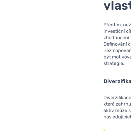
vlas
Předtím, než
investiční c
zhodnocení k
Definování 
nezmapované
být motivov
strategie.
Diverzifik
Diverzifikac
která zahrnu
aktiv může s
následujícíc