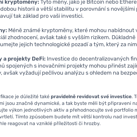
ní kryptoměny:
Tyto měny, jako je Bitcoin nebo Ether
dobou historii a větší stabilitu v porovnání s novějšími 
vují tak základ pro vaši investici.
ny:
Méně známé kryptoměny, které mohou nabídnout 
iál zhodnocení, avšak také s vyšším rizikem. Důkladně
umejte jejich technologické pozadí a tým, který za nimi 
 a projekty DeFi:
Investice do decentralizovaných fin
nů spojených s inovačními projekty mohou přinést zaj
, avšak vyžadují pečlivou analýzu s ohledem na bezpe
ifikace je důležité také
pravidelně revidovat své investice
. 
 jsou značně dynamické, a tak byste měli být připraveni n
jte výkon jednotlivých aktiv a přehodnocujte své portfolio
vrtletí. Tímto způsobem budete mít větší kontrolu nad inves
le reagovat na vzniklé příležitosti či hrozby.