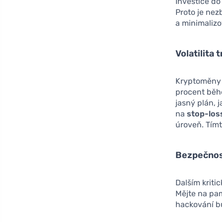
Investice do
Proto je nez
a minimalizo
Volatilita 
Kryptoměny
procent běhe
jasný plán,
na
stop-los
úroveň. Tím
Bezpečnos
Dalším kriti
Mějte na pa
hackování bu