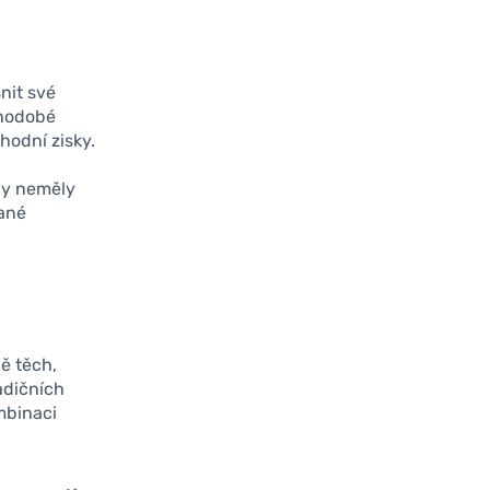
nit své
uhodobé
hodní zisky.
by neměly
vané
ně těch,
adičních
mbinaci