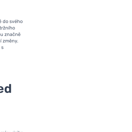
ké do svého
tržního
hou značně
í změny.
 s
ed