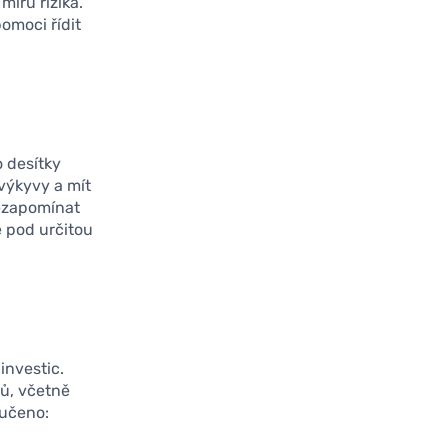
míru rizika.
omoci řídit
o desítky
 výkyvy a mít
nezapomínat
e pod určitou
investic.
ů, včetně
ručeno: