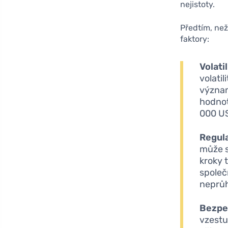
nejistoty.
Předtím, než
faktory:
Volatil
volatil
význam
hodnot
000 US
Regul
může s
kroky 
společ
neprůh
Bezpeč
vzestu