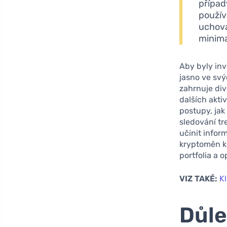
případ
použív
uchov
minimal
Aby byly inv
jasno ve svý
zahrnuje div
dalších akti
postupy, jak
sledování t
učinit infor
kryptoměn ko
portfolia a 
VIZ TAKÉ:
Kl
Důle