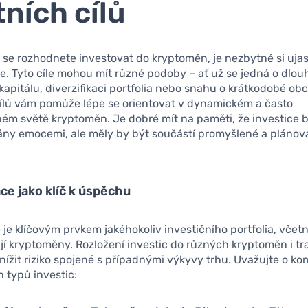
tních cílů
 se rozhodnete investovat do kryptoměn, je nezbytné si ujas
íle. Tyto cíle mohou mít různé podoby – ať už se jedná o dlo
apitálu, diverzifikaci portfolia nebo snahu o krátkodobé obc
cílů vám pomůže lépe se orientovat v dynamickém a často
m světě kryptoměn. Je dobré mít na paměti, že investice 
ány emocemi, ale měly by být součástí promyšlené a pláno
ace jako klíč k úspěchu
e je klíčovým prvkem jakéhokoliv investičního portfolia, včet
jí kryptoměny. Rozložení investic do různých kryptoměn i tr
nížit riziko spojené s případnými výkyvy trhu. Uvažujte o ko
h typů investic: