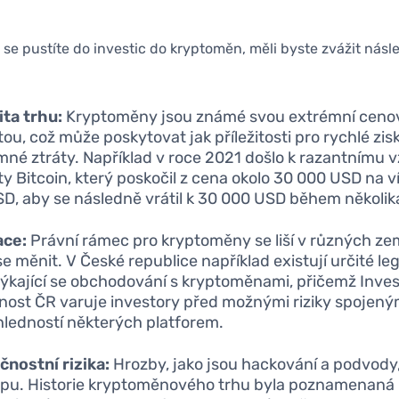
 se pustíte do investic do kryptoměn, měli byste zvážit násle
ita trhu:
Kryptoměny jsou známé svou extrémní ceno
itou, což může poskytovat jak příležitosti pro rychlé zisky
né ztráty. Například v roce 2021 došlo k razantnímu 
y Bitcoin, který poskočil z cena okolo 30 000 USD na v
D, aby se následně vrátil k 30 000 USD během několik
ace:
Právní rámec pro kryptoměny se liší v různých ze
e měnit. V České republice například existují určité leg
týkající se obchodování s kryptoměnami, přičemž Inves
nost ČR varuje investory před možnými riziky spojený
ledností některých platforem.
nostní rizika:
Hrozby, jako jsou hackování a podvody,
pu. Historie kryptoměnového trhu byla poznamenan