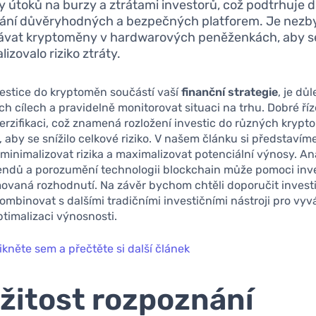
y útoků na burzy a ztrátami investorů, což podtrhuje d
ání důvěryhodných a bezpečných platforem. Je nezb
ávat kryptoměny v hardwarových peněženkách, aby s
izovalo riziko ztráty.
estice do kryptoměn součástí vaší
finanční strategie
, je důl
ch cílech a pravidelně monitorovat situaci na trhu. Dobré říz
erzifikaci, což znamená rozložení investic do různých krypt
v, aby se snížilo celkové riziko. V našem článku si představ
 minimalizovat rizika a maximalizovat potenciální výnosy. An
rendů a porozumění technologii blockchain může pomoci in
movaná rozhodnutí. Na závěr bychom chtěli doporučit invest
mbinovat s dalšími tradičními investičními nástroji pro vyv
optimalizaci výnosnosti.
ikněte sem a přečtěte si další článek
žitost rozpoznání