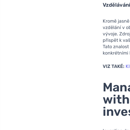
Vzdělávání
Kromě jasně 
vzdělání v o
vývoje. Zdro
přispět k v
Tato znalost
konkrétními
VIZ TAKÉ:
Kl
Mana
with
inv