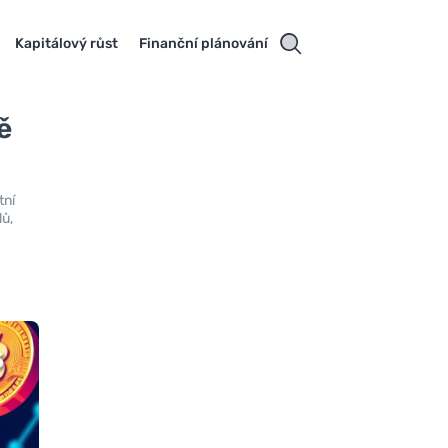
Kapitálový růst
Finanční plánování
ě
tní
lů,