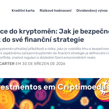
Kreditní karta
Rizikové hodnocení
Dividendový výnos
ice do kryptoměn: Jak je bezpečn
 do své finanční strategie
yptoměn přinášejí příležitosti a rizika, jako je volatilita trhu a bezpečnos
 k úspěšnému zařazení kryptoměn do finanční strategie je definování cí
ortfolia, znalost regulací a důsledné řízení emocionálních reakc
 CARTER
EM 30 DE BŘEZEN DE 2026