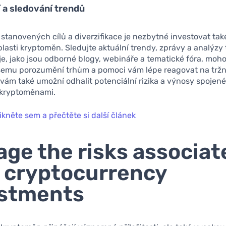
 a sledování trendů
stanovených cílů a diverzifikace je nezbytné investovat ta
blasti kryptoměn. Sledujte aktuální trendy, zprávy a analýzy 
je, jako jsou odborné blogy, webináře a tematické fóra, mo
ašemu porozumění trhům a pomoci vám lépe reagovat na tržn
 vám také umožní odhalit potenciální rizika a výnosy spojené
 kryptoměnami.
ikněte sem a přečtěte si další článek
ge the risks associat
 cryptocurrency
estments