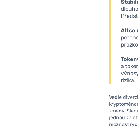
Stabil
dlouho
Předsta
Altcoi
potenc
prozko
Tokeny
a toke
výnosy
rizika.
Vedle diverz
kryptoměnami
změny. Sledu
jednou za čt
možnost rych