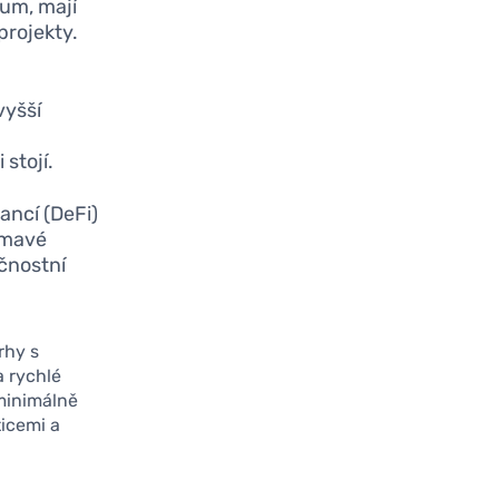
eum, mají
projekty.
vyšší
stojí.
ancí (DeFi)
ímavé
čnostní
Trhy s
a rychlé
 minimálně
ticemi a