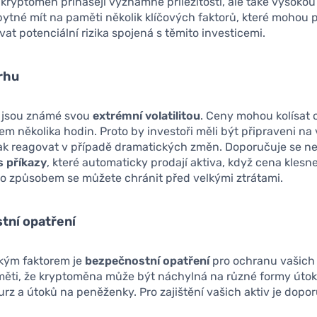
 kryptoměn přinášejí významné příležitosti, ale také vysokou 
bytné mít na paměti několik klíčových faktorů, které mohou p
vat potenciální rizika spojená s těmito investicemi.
trhu
 jsou známé svou
extrémní volatilitou
. Ceny mohou kolísat 
m několika hodin. Proto by investoři měli být připraveni na
 jak reagovat v případě dramatických změn. Doporučuje se 
s příkazy
, které automaticky prodají aktiva, když cena klesn
to způsobem se můžete chránit před velkými ztrátami.
tní opatření
ckým faktorem je
bezpečnostní opatření
pro ochranu vašich 
měti, že kryptoměna může být náchylná na různé formy útok
rz a útoků na peněženky. Pro zajištění vašich aktiv je dopo