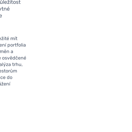
ůležitost
ytné
e
ežité mít
ení portfolia
oměn a
íme osvědčené
alýza trhu,
vestorům
ice do
ážení