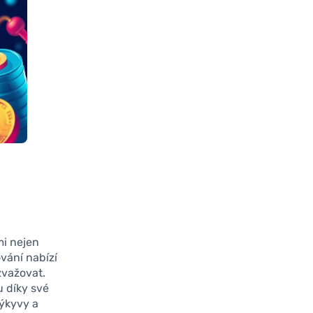
mi nejen
ování nabízí
 zvažovat.
u díky své
výkyvy a