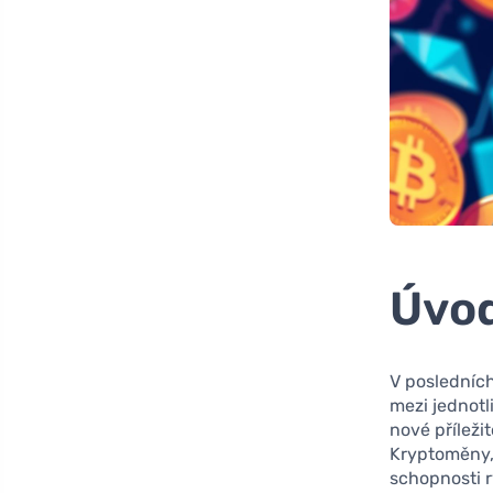
Úvo
V posledníc
mezi jednotli
nové příležit
Kryptoměny, 
schopnosti r