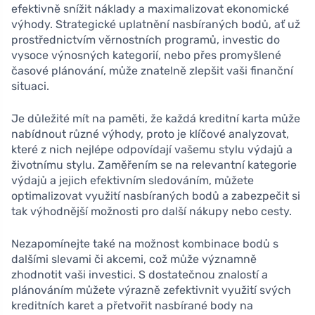
efektivně snížit náklady a maximalizovat ekonomické
výhody. Strategické uplatnění nasbíraných bodů, ať už
prostřednictvím věrnostních programů, investic do
vysoce výnosných kategorií, nebo přes promyšlené
časové plánování, může znatelně zlepšit vaši finanční
situaci.
Je důležité mít na paměti, že každá kreditní karta může
nabídnout různé výhody, proto je klíčové analyzovat,
které z nich nejlépe odpovídají vašemu stylu výdajů a
životnímu stylu. Zaměřením se na relevantní kategorie
výdajů a jejich efektivním sledováním, můžete
optimalizovat využití nasbíraných bodů a zabezpečit si
tak výhodnější možnosti pro další nákupy nebo cesty.
Nezapomínejte také na možnost kombinace bodů s
dalšími slevami či akcemi, což může významně
zhodnotit vaši investici. S dostatečnou znalostí a
plánováním můžete výrazně zefektivnit využití svých
kreditních karet a přetvořit nasbírané body na