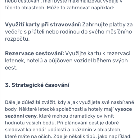
nebo cestování, měli byste maximalizovat výdaje v
těchto oblastech. Může to zahrnovat například:
Využití karty při stravování:
Zahrnujte platby za
večeře s přáteli nebo rodinou do svého měsíčního
rozpočtu.
Rezervace cestování:
Využijte kartu k rezervaci
letenek, hotelů a půjčoven vozidel během svých
cest.
3. Strategické časování
Dále je důležité zvážit, kdy a jak využijete své nasbírané
body. Některé letecké společnosti a hotely mají
vysoce
sezónní ceny
, které mohou dramaticky ovlivnit
hodnotu vašich bodů. Při plánování cest je dobré
sledovat kalendář událostí a prázdnin v oblastech,
které máte na očích. Zde je několik tipů, jako například: