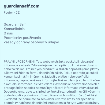
guardiansaff.com
Footer - CZ
Guardian Saff
Komunikácia
O nás
Podmienky používania
Zásady ochrany osobných údajov
PRÁVNÍ UPOZORNĚNÍ: Tyto webové stránky poskytují relevantní
informace a obsah. Zdůrazňujeme, že za přístup k našemu obsahu
nebo za získání zmíněných produktů a služeb nepožadujeme platby,
zálohy ani žádnou formu finančních záloh. Pokud obdržíte jakoukoli
komunikaci naším jménem s žádostí o platbu nebo doplňující
informace, neprodleně nás informujte. Naším cílem je sdílet užitečné
a aktuální informace, ale vzhledem k dynamické povaze finančních a
propagačních nabídek nemusí být některé informace vždy aktuální.
Doporučujeme, abyste si před jakýmkoli rozhodnutím ověřili všechny
podrobnosti a podmínky přímo u finančních institucí. Je důležité si
uvědomit, že neručíme za schválení, úvěrové limity ani specifické
podmínky nabízené finančními institucemi a že tyto webové stránky