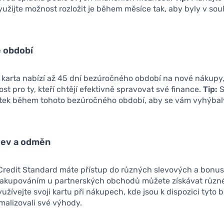
užijte možnost rozložit je během měsíce tak, aby byly v sou
 období
í karta nabízí až 45 dní bezúročného období na nové nákupy,
st pro ty, kteří chtějí efektivně spravovat své finance.
Tip:
S
tatek během tohoto bezúročného období, aby se vám vyhýbal
lev a odměn
 Credit Standard máte přístup do různých slevových a bonu
akupováním u partnerských obchodů můžete získávat různ
užívejte svoji kartu při nákupech, kde jsou k dispozici tyto 
malizovali své výhody.