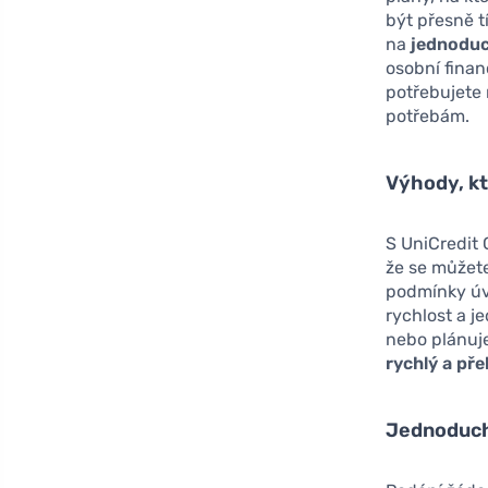
být přesně t
na
jednoduc
osobní finan
potřebujete
potřebám.
Výhody, kt
S UniCredit
že se můžete
podmínky úv
rychlost a j
nebo plánuje
rychlý a př
Jednoduch