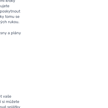
emi kroky
bujete
 poskytnout
íky tomu se
rých rukou.
 sny a plány
et vaše
í si můžete
své splátky