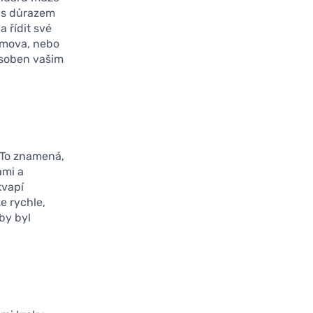
n s důrazem
 řídit své
domova, nebo
ůsoben vašim
 To znamená,
ami a
kvapí
e rychle,
by byl