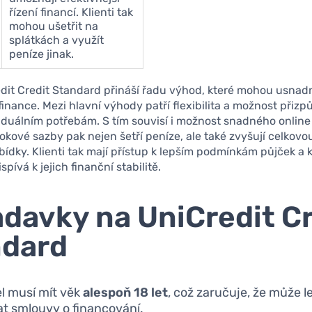
řízení financí. Klienti tak
mohou ušetřit na
splátkách a využít
peníze jinak.
dit Credit Standard přináší řadu výhod, které mohou usnadn
inance. Mezi hlavní výhody patří flexibilita a možnost přizp
iduálním potřebám. S tím souvisí i možnost snadného online 
rokové sazby pak nejen šetří peníze, ale také zvyšují celkovou
ídky. Klienti tak mají přístup k lepším podmínkám půjček a 
ispívá k jejich finanční stabilitě.
davky na UniCredit Cr
ndard
l musí mít věk
alespoň 18 let
, což zaručuje, že může l
at smlouvy o financování.