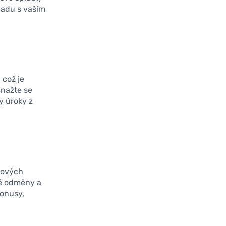
ladu s vaším
 což je
nažte se
y úroky z
sových
é odměny a
bonusy,