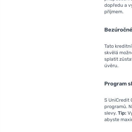
dopředu a vy
příjmem.
Bezúročné
Tato kreditn
skvělá možno
splatit zůs
úvěru.
Program s
S UniCredit
programů. N
slevy.
Tip:
Vy
abyste maxi