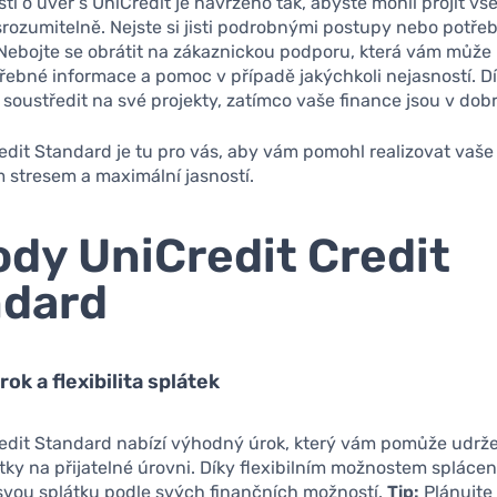
ti o úvěr s UniCredit je navrženo tak, abyste mohli projít vš
rozumitelně. Nejste si jisti podrobnými postupy nebo potře
 Nebojte se obrátit na zákaznickou podporu, která vám může
ebné informace a pomoc v případě jakýchkoli nejasností. D
soustředit na své projekty, zatímco vaše finance jsou v dob
edit Standard je tu pro vás, aby vám pomohl realizovat vaše
 stresem a maximální jasností.
dy UniCredit Credit
ndard
ok a flexibilita splátek
redit Standard nabízí výhodný úrok, který vám pomůže udrž
tky na přijatelné úrovni. Díky flexibilním možnostem splácen
svou splátku podle svých finančních možností.
Tip:
Plánujte 