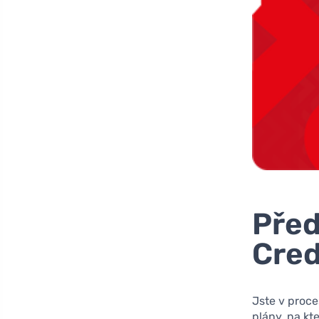
Před
Cred
Jste v proc
plány, na kt