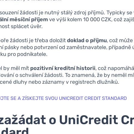
souzení žádosti je nutný stálý zdroj příjmů. Typicky s
lní měsíční příjem
ve výši kolem 10 000 CZK, což zaji
ost splácet úvěr.
oře žádosti je třeba doložit
doklad o příjmu
, což může
ní pásky nebo potvrzení od zaměstnavatele, případně 
ku pro podnikatele.
l by měl mít
pozitivní kreditní historii
, což napomáhá
ování o schválení žádosti. To znamená, že by neměl mí
cené dluhy nebo záznamy v registrech dlužníků.
JTE SE A ZÍSKEJTE SVOU UNICREDIT CREDIT STANDARD
zažádat o UniCredit C
ndard