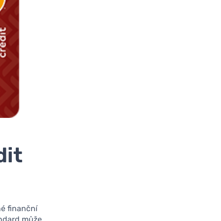
dit
é finanční
tandard může