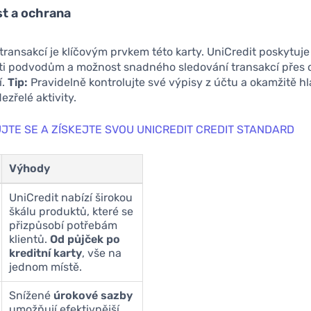
t a ochrana
ransakcí je klíčovým prvkem této karty. UniCredit poskytuj
ti podvodům a možnost snadného sledování transakcí přes 
í.
Tip:
Pravidelně kontrolujte své výpisy z účtu a okamžitě hl
ezřelé aktivity.
JTE SE A ZÍSKEJTE SVOU UNICREDIT CREDIT STANDARD
Výhody
UniCredit nabízí širokou
škálu produktů, které se
přizpůsobí potřebám
klientů.
Od půjček po
kreditní karty
, vše na
jednom místě.
Snížené
úrokové sazby
umožňují efektivnější