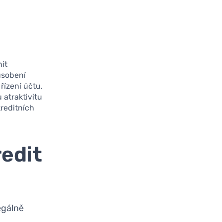
it
ůsobení
řízení účtu.
 atraktivitu
kreditních
edit
egálně