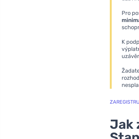
Pro po
minimá
schopn
K podp
výplat
uzávěr
Žadate
rozhod
nespla
ZAREGISTRU
Jak 
Sta