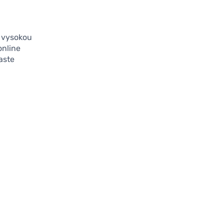
e vysokou
online
aste