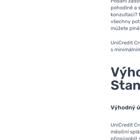
Podání žádos
pohodlně a s
konzultaci?
všechny potř
můžete plně 
UniCredit Cr
s minimálním
Výho
Sta
Výhodný úr
UniCredit C
měsíční splá
přizpůsobit 