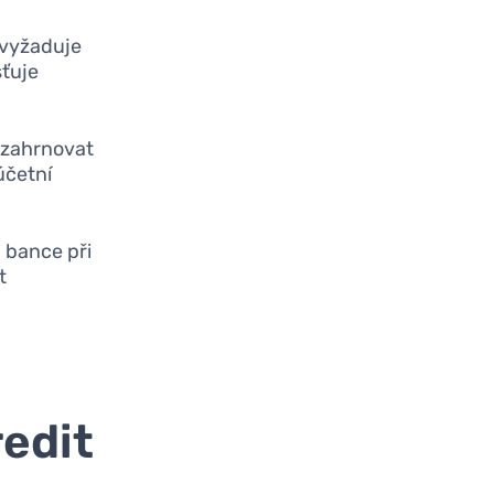
e vyžaduje
šťuje
 zahrnovat
účetní
 bance při
t
redit