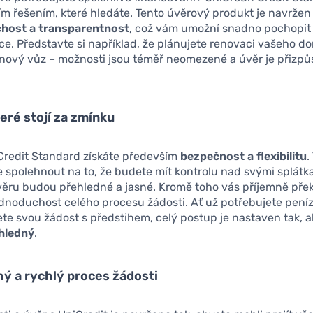
ím řešením, které hledáte. Tento úvěrový produkt je navrže
host a transparentnost
, což vám umožní snadno pochopit a
ce. Představte si například, že plánujete renovaci vašeho 
 nový vůz – možnosti jsou téměř neomezené a úvěr je přizp
eré stojí za zmínku
 Credit Standard získáte především
bezpečnost a flexibilitu
.
 spolehnout na to, že budete mít kontrolu nad svými splátk
ěru budou přehledné a jasné. Kromě toho vás příjemně pře
ednoduchost celého procesu žádosti. Ať už potřebujete peníz
te svou žádost s předstihem, celý postup je nastaven tak, a
ehledný
.
ý a rychlý proces žádosti