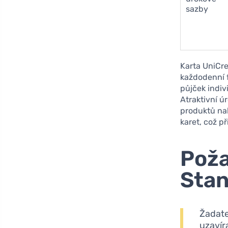
sazby
Karta UniCre
každodenní f
půjček indiv
Atraktivní ú
produktů nab
karet, což př
Poža
Sta
Žadate
uzavír