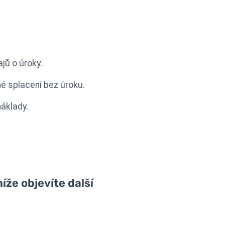
jů o úroky.
né splacení bez úroku.
náklady.
íže objevíte další