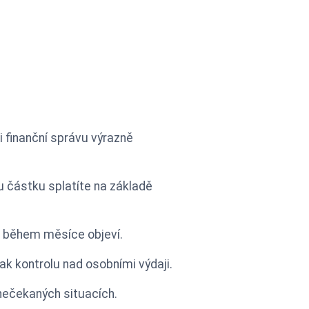
ši finanční správu výrazně
u částku splatíte na základě
e během měsíce objeví.
k kontrolu nad osobními výdaji.
 nečekaných situacích.