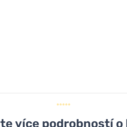
⭐⭐⭐⭐⭐
ěte více podrobností o 