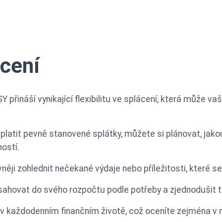
ácení
 přináší vynikající flexibilitu ve splácení, která může va
 platit pevně stanovené splátky, můžete si plánovat, jako
ostí.
ji zohlednit nečekané výdaje nebo příležitosti, které s
ahovat do svého rozpočtu podle potřeby a zjednodušit ta
otu v každodenním finančním životě, což oceníte zejména v