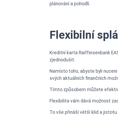
plánování a pohodlí.
Flexibilní spl
Kreditní karta Raiffeisenbank EASY
zjednodušit.
Namísto toho, abyste byli nuceni
svých aktuálních finančních možn
Tímto způsobem můžete efektivně
Flexibilita vám dává možnost zas
To vše přináší větší klid a jist