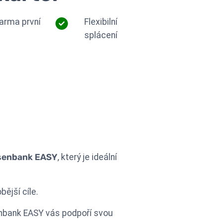
arma první
Flexibilní
splácení
isenbank EASY
, který je ideální
ější cíle.
senbank EASY vás podpoří svou