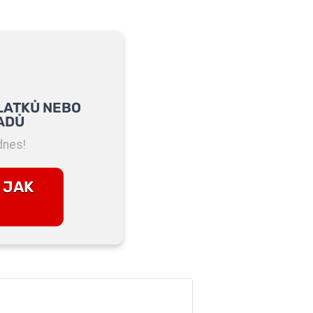
LATKŮ NEBO
ADŮ
dnes!
 JAK