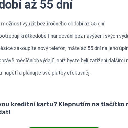
obí až 55 dní
í možnost využít bezúročného období až 55 dní.
o potřebují krátkodobé financování bez navýšení svých výda
ěsíce zakoupíte nový telefon, máte až 55 dní na jeho úpl
správě měsíčních výdajů, aniž byste byli zatíženi dalšími 
napětí a plánujte své platby efektivněji.
u kreditní kartu? Klepnutím na tlačítko n
dat!