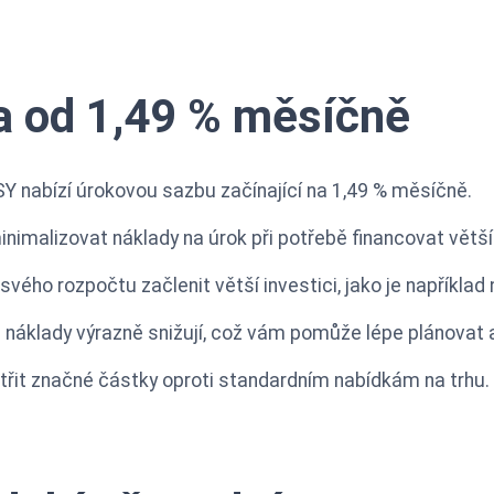
a od 1,49 % měsíčně
SY nabízí úrokovou sazbu začínající na 1,49 % měsíčně.
imalizovat náklady na úrok při potřebě financovat větší
svého rozpočtu začlenit větší investici, jako je například
náklady výrazně snižují, což vám pomůže lépe plánovat a 
řit značné částky oproti standardním nabídkám na trhu.