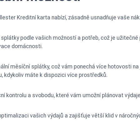
Wallester Kreditní karta nabízí, zásadně usnadňuje vaše ná
plátky podle vašich možností a potřeb, což je užitečné p
ovace domácnosti.
ní měsíční splátky, což vám ponechá více hotovosti na ji
, kdykoliv máte k dispozici více prostředků.
ní kontrolu a svobodu, které vám umožní plánovat výdaje
k optimalizaci vašich výdajů a zajišťuje větší klid v náročn