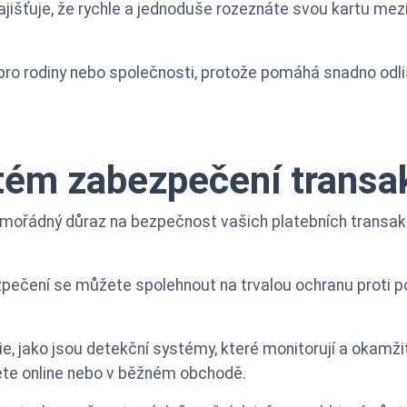
jišťuje, že rychle a jednoduše rozeznáte svou kartu mez
pro rodiny nebo společnosti, protože pomáhá snadno odliši
tém zabezpečení transa
mimořádný důraz na bezpečnost vašich platebních transakc
ečení se můžete spolehnout na trvalou ochranu proti p
e, jako jsou detekční systémy, které monitorují a okamžit
jete online nebo v běžném obchodě.