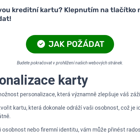
u kreditní kartu? Klepnutím na tlačítko n
dat!
JAK POŽÁDAT
Budete pokračovat v prohlížení našich webových stránek.
onalizace karty
 možnost personalizace, která významně zlepšuje váš záž
t kartu, která dokonale odráží vaši osobnost, což je ideáln
átně.
ši osobnost nebo firemní identitu, vám může přinést rados