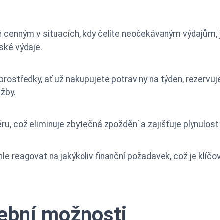
ě cenným v situacích, kdy čelíte neočekávaným výdajům, 
ské výdaje.
ostředky, ať už nakupujete potraviny na týden, rezervuj
užby.
, což eliminuje zbytečná zpoždění a zajišťuje plynulost v
 reagovat na jakýkoliv finanční požadavek, což je klíčové 
tební možnosti