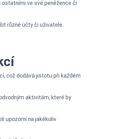
i ostatními ve své peněžence či
t různé účty či uživatele.
kcí
í, což dodává jistotu při každém
odvodným aktivitám, které by
ě upozorní na jakékoliv