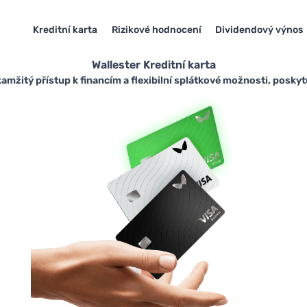
Kreditní karta
Rizikové hodnocení
Dividendový výnos
Wallester Kreditní karta
kamžitý přístup k financím a flexibilní splátkové možnosti, poskytuj