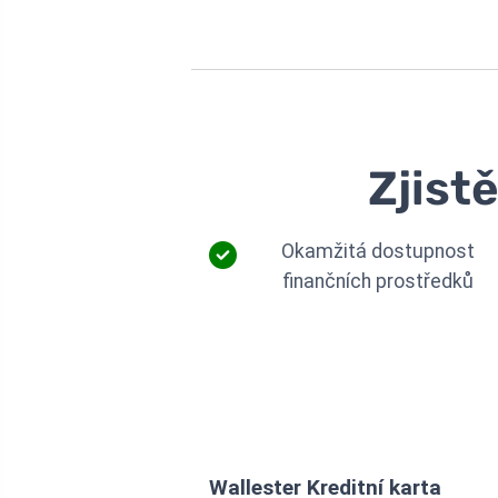
Zjist
Okamžitá dostupnost
finančních prostředků
Wallester Kreditní karta