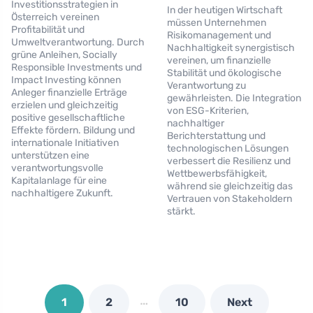
Investitionsstrategien in
In der heutigen Wirtschaft
Österreich vereinen
müssen Unternehmen
Profitabilität und
Risikomanagement und
Umweltverantwortung. Durch
Nachhaltigkeit synergistisch
grüne Anleihen, Socially
vereinen, um finanzielle
Responsible Investments und
Stabilität und ökologische
Impact Investing können
Verantwortung zu
Anleger finanzielle Erträge
gewährleisten. Die Integration
erzielen und gleichzeitig
von ESG-Kriterien,
positive gesellschaftliche
nachhaltiger
Effekte fördern. Bildung und
Berichterstattung und
internationale Initiativen
technologischen Lösungen
unterstützen eine
verbessert die Resilienz und
verantwortungsvolle
Wettbewerbsfähigkeit,
Kapitalanlage für eine
während sie gleichzeitig das
nachhaltigere Zukunft.
Vertrauen von Stakeholdern
stärkt.
…
1
2
10
Next