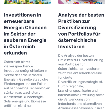
Investitionen in
Analyse der besten
erneuerbare
Praktiken zur
Energie: Chancen
Diversifizierung
im Sektor der
von Portfolios für
sauberen Energie
österreichische
in Österreich
Investoren
erkunden
Die Analyse der besten
Praktiken zur Diversifizierung
Österreich bietet
von Portfolios für
vielversprechende
österreichische Investoren
Investitionsmöglichkeiten im
zeigt, wie entscheidend eine
Sektor der erneuerbaren
fundierte
Energien. Gezielte staatliche
Diversifizierungsstrategie ist.
Förderungen und der Fokus
Durch regionale,
auf nachhaltige Technologien
branchenspezifische und
stärken das Wachstum.
internationale Streuung sowie
Wasserkraft, Windenergie,
die Verwendung von
Solarenergie und Biomasse
Indexfonds und alternativen
eröffnen nicht nur
Anlageklassen können Risiken