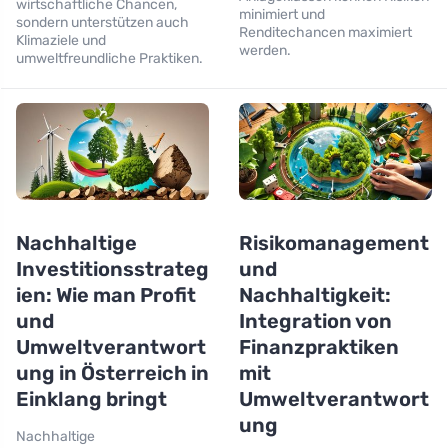
wirtschaftliche Chancen,
minimiert und
sondern unterstützen auch
Renditechancen maximiert
Klimaziele und
werden.
umweltfreundliche Praktiken.
Nachhaltige
Risikomanagement
Investitionsstrateg
und
ien: Wie man Profit
Nachhaltigkeit:
und
Integration von
Umweltverantwort
Finanzpraktiken
ung in Österreich in
mit
Einklang bringt
Umweltverantwort
ung
Nachhaltige