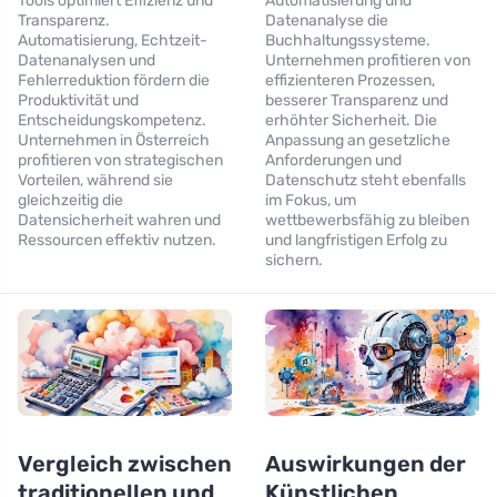
Tools optimiert Effizienz und
Automatisierung und
Transparenz.
Datenanalyse die
Automatisierung, Echtzeit-
Buchhaltungssysteme.
Datenanalysen und
Unternehmen profitieren von
Fehlerreduktion fördern die
effizienteren Prozessen,
Produktivität und
besserer Transparenz und
Entscheidungskompetenz.
erhöhter Sicherheit. Die
Unternehmen in Österreich
Anpassung an gesetzliche
profitieren von strategischen
Anforderungen und
Vorteilen, während sie
Datenschutz steht ebenfalls
gleichzeitig die
im Fokus, um
Datensicherheit wahren und
wettbewerbsfähig zu bleiben
Ressourcen effektiv nutzen.
und langfristigen Erfolg zu
sichern.
Vergleich zwischen
Auswirkungen der
traditionellen und
Künstlichen