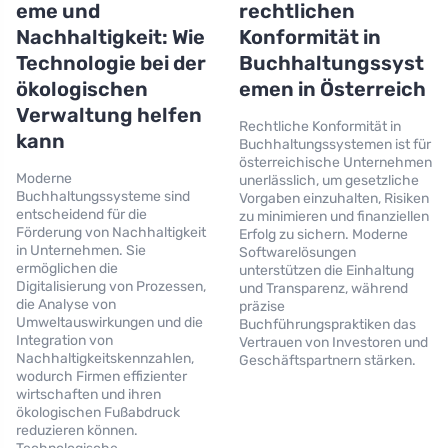
eme und
rechtlichen
Nachhaltigkeit: Wie
Konformität in
Technologie bei der
Buchhaltungssyst
ökologischen
emen in Österreich
Verwaltung helfen
Rechtliche Konformität in
kann
Buchhaltungssystemen ist für
österreichische Unternehmen
Moderne
unerlässlich, um gesetzliche
Buchhaltungssysteme sind
Vorgaben einzuhalten, Risiken
entscheidend für die
zu minimieren und finanziellen
Förderung von Nachhaltigkeit
Erfolg zu sichern. Moderne
in Unternehmen. Sie
Softwarelösungen
ermöglichen die
unterstützen die Einhaltung
Digitalisierung von Prozessen,
und Transparenz, während
die Analyse von
präzise
Umweltauswirkungen und die
Buchführungspraktiken das
Integration von
Vertrauen von Investoren und
Nachhaltigkeitskennzahlen,
Geschäftspartnern stärken.
wodurch Firmen effizienter
wirtschaften und ihren
ökologischen Fußabdruck
reduzieren können.