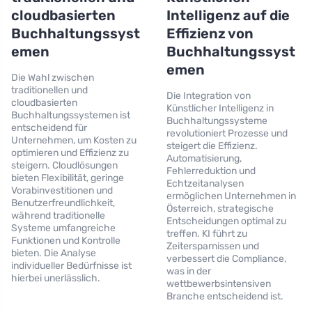
cloudbasierten
Intelligenz auf die
Buchhaltungssyst
Effizienz von
emen
Buchhaltungssyst
emen
Die Wahl zwischen
traditionellen und
Die Integration von
cloudbasierten
Künstlicher Intelligenz in
Buchhaltungssystemen ist
Buchhaltungssysteme
entscheidend für
revolutioniert Prozesse und
Unternehmen, um Kosten zu
steigert die Effizienz.
optimieren und Effizienz zu
Automatisierung,
steigern. Cloudlösungen
Fehlerreduktion und
bieten Flexibilität, geringe
Echtzeitanalysen
Vorabinvestitionen und
ermöglichen Unternehmen in
Benutzerfreundlichkeit,
Österreich, strategische
während traditionelle
Entscheidungen optimal zu
Systeme umfangreiche
treffen. KI führt zu
Funktionen und Kontrolle
Zeitersparnissen und
bieten. Die Analyse
verbessert die Compliance,
individueller Bedürfnisse ist
was in der
hierbei unerlässlich.
wettbewerbsintensiven
Branche entscheidend ist.