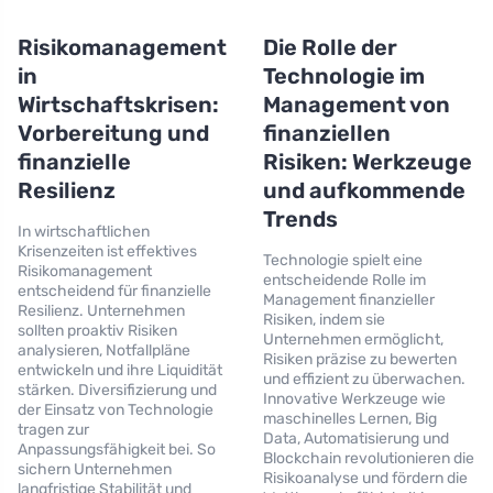
Risikomanagement
Die Rolle der
in
Technologie im
Wirtschaftskrisen:
Management von
Vorbereitung und
finanziellen
finanzielle
Risiken: Werkzeuge
Resilienz
und aufkommende
Trends
In wirtschaftlichen
Krisenzeiten ist effektives
Technologie spielt eine
Risikomanagement
entscheidende Rolle im
entscheidend für finanzielle
Management finanzieller
Resilienz. Unternehmen
Risiken, indem sie
sollten proaktiv Risiken
Unternehmen ermöglicht,
analysieren, Notfallpläne
Risiken präzise zu bewerten
entwickeln und ihre Liquidität
und effizient zu überwachen.
stärken. Diversifizierung und
Innovative Werkzeuge wie
der Einsatz von Technologie
maschinelles Lernen, Big
tragen zur
Data, Automatisierung und
Anpassungsfähigkeit bei. So
Blockchain revolutionieren die
sichern Unternehmen
Risikoanalyse und fördern die
langfristige Stabilität und