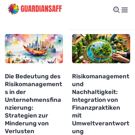
Die Bedeutung des
Risikomanagement
Risikomanagement
und
s in der
Nachhaltigkeit:
Unternehmensfina
Integration von
nzierung:
Finanzpraktiken
Strategien zur
mit
Minderung von
Umweltverantwort
Verlusten
ung