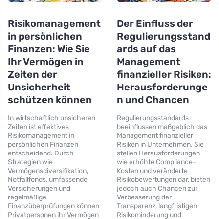
Risikomanagement
Der Einfluss der
in persönlichen
Regulierungsstand
Finanzen: Wie Sie
ards auf das
Ihr Vermögen in
Management
Zeiten der
finanzieller Risiken:
Unsicherheit
Herausforderunge
schützen können
n und Chancen
In wirtschaftlich unsicheren
Regulierungsstandards
Zeiten ist effektives
beeinflussen maßgeblich das
Risikomanagement in
Management finanzieller
persönlichen Finanzen
Risiken in Unternehmen. Sie
entscheidend. Durch
stellen Herausforderungen
Strategien wie
wie erhöhte Compliance-
Vermögensdiversifikation,
Kosten und veränderte
Notfallfonds, umfassende
Risikobewertungen dar, bieten
Versicherungen und
jedoch auch Chancen zur
regelmäßige
Verbesserung der
Finanzüberprüfungen können
Transparenz, langfristigen
Privatpersonen ihr Vermögen
Risikominderung und