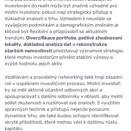
investování do realit může být značně výhodné pro
místní investory, pokud mají strategický přístup a
důkladné znalosti o trhu. Vzhledem k neustále se
vyvíjejícím podmínkám a demografickým změnám je
klíčové být flexibilní a přizpůsobit se aktuálním
trendům.
Diverzifikace portfolia
,
pečlivé zhodnocení
lokality
,
důkladná analýza dat
a
rekonstrukce
starších nemovitostí
představují významné strategie,
které mohou investorům přinést stabilní výnosy a
zvýšit hodnotu jejich aktiv.
Vzdělávání a pravidelný networking také hrají zásadní
roli v úspěšném investičním procesu. Místní investoři
by se měli aktivně účastnit odborných akcí a
spolupracovat s dalšími odborníky v oblasti, aby mohli
sdílet zkušenosti a rozšiřovat své znalosti. S využitím
správných technik a přístupů nejenže porozumí
dynamice trhu, ale také budou schopni identifikovat
skryté příležitosti, které mohou vést k dalšímu růstu
kapitálu.