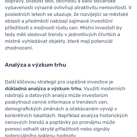
dopravy, blízkost škol, obchodů a další občanské
vybavenosti výrazně ovlivňují atraktivitu nemovitostí. V
posledních letech se ukazuje, že rozvíjející se městské
oblasti a předměstí nabízejí zajímavé investiční
příležitosti s možností růstu cen. Místní investoři by
tedy měli sledovat trendy v jednotlivých čtvrtích a
místně vyhledávat objekty, které mají potenciál
zhodnocení.
Analýza a výzkum trhu
Další klíčovou strategií pro úspěšné investice je
důkladná analýza a výzkum trhu
. Využití moderních
nástrojů a datových analýz může investorům
poskytnout cenné informace o trendech cen,
demografických změnách a očekávaném vývoji v
konkrétních lokalitách. Například analýza historických
cenových trendů a poptávky po pronájmu může
pomoci odhalit skryté příležitosti nebo signály
potenciálního poklesu hodnoty.