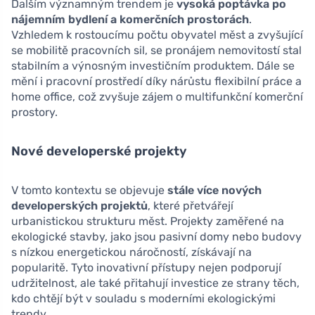
Dalším významným trendem je
vysoká poptávka po
nájemním bydlení a komerčních prostorách
.
Vzhledem k rostoucímu počtu obyvatel měst a zvyšující
se mobilitě pracovních sil, se pronájem nemovitostí stal
stabilním a výnosným investičním produktem. Dále se
mění i pracovní prostředí díky nárůstu flexibilní práce a
home office, což zvyšuje zájem o multifunkční komerční
prostory.
Nové developerské projekty
V tomto kontextu se objevuje
stále více nových
developerských projektů
, které přetvářejí
urbanistickou strukturu měst. Projekty zaměřené na
ekologické stavby, jako jsou pasivní domy nebo budovy
s nízkou energetickou náročností, získávají na
popularitě. Tyto inovativní přístupy nejen podporují
udržitelnost, ale také přitahují investice ze strany těch,
kdo chtějí být v souladu s moderními ekologickými
trendy.