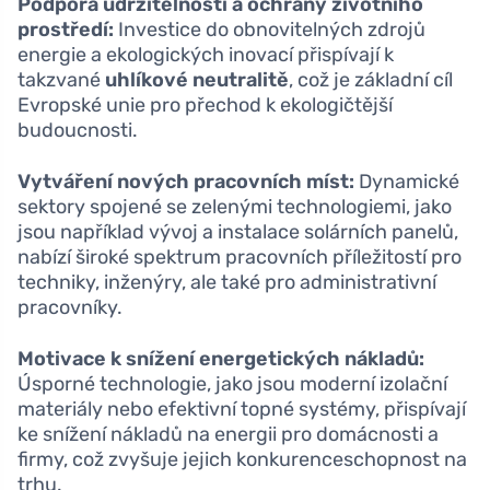
Podpora udržitelnosti a ochrany životního
prostředí:
Investice do obnovitelných zdrojů
energie a ekologických inovací přispívají k
takzvané
uhlíkové neutralitě
, což je základní cíl
Evropské unie pro přechod k ekologičtější
budoucnosti.
Vytváření nových pracovních míst:
Dynamické
sektory spojené se zelenými technologiemi, jako
jsou například vývoj a instalace solárních panelů,
nabízí široké spektrum pracovních příležitostí pro
techniky, inženýry, ale také pro administrativní
pracovníky.
Motivace k snížení energetických nákladů:
Úsporné technologie, jako jsou moderní izolační
materiály nebo efektivní topné systémy, přispívají
ke snížení nákladů na energii pro domácnosti a
firmy, což zvyšuje jejich konkurenceschopnost na
trhu.