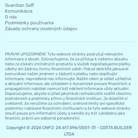
Guardian Saff
Komunikácia
O nás
Podmienky používania
Zásady ochrany osobných údajov
PRÁVNÍ UPOZORNĚNÍ: Tyto webové stránky poskytují relevantní
informace a obsah. Zdůrazňujeme, že za přístup k našemu obsahu
nebo za získání zmíněných produktů a služeb nepožadujeme platby,
zálohy ani žádnou formu finančních záloh. Pokud obdržíte jakoukoli
komunikaci naším jménem s žádostí o platbu nebo doplňující
informace, neprodleně nás informujte. Naším cílem je sdílet užitečné
a aktuální informace, ale vzhledem k dynamické povaze finančních a
propagačních nabídek nemusí být některé informace vždy aktuální.
Doporučujeme, abyste si před jakýmkoli rozhodnutím ověřili všechny
podrobnosti a podmínky přímo u finančních institucí. Je důležité si
uvědomit, že neručíme za schválení, úvěrové limity ani specifické
podmínky nabízené finančními institucemi a že tyto webové stránky
slouží pouze pro informační účely a neměly by být vykládány jako
finanční, právní ani odborné poradenství.
Copyright © 2026 CNPJ: 24.617.596/0001-31 - COSTA BUILDER
LTDA