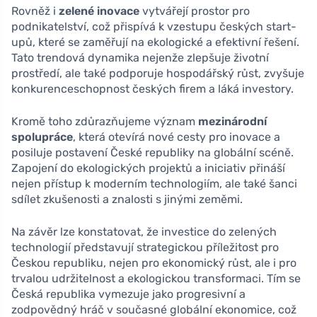
Rovněž i
zelené inovace
vytvářejí prostor pro
podnikatelství, což přispívá k vzestupu českých start-
upů, které se zaměřují na ekologické a efektivní řešení.
Tato trendová dynamika nejenže zlepšuje životní
prostředí, ale také podporuje hospodářský růst, zvyšuje
konkurenceschopnost českých firem a láká investory.
Kromě toho zdůrazňujeme význam
mezinárodní
spolupráce
, která otevírá nové cesty pro inovace a
posiluje postavení České republiky na globální scéně.
Zapojení do ekologických projektů a iniciativ přináší
nejen přístup k moderním technologiím, ale také šanci
sdílet zkušenosti a znalosti s jinými zeměmi.
Na závěr lze konstatovat, že investice do zelených
technologií představují strategickou příležitost pro
Českou republiku, nejen pro ekonomický růst, ale i pro
trvalou udržitelnost a ekologickou transformaci. Tím se
Česká republika vymezuje jako progresivní a
zodpovědný hráč v současné globální ekonomice, což