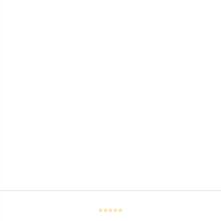
⭐⭐⭐⭐⭐