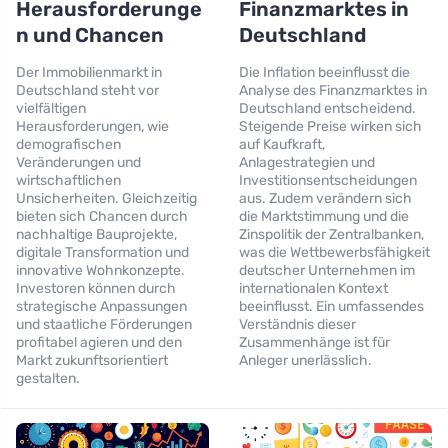
Herausforderunge
Finanzmarktes in
n und Chancen
Deutschland
Der Immobilienmarkt in
Die Inflation beeinflusst die
Deutschland steht vor
Analyse des Finanzmarktes in
vielfältigen
Deutschland entscheidend.
Herausforderungen, wie
Steigende Preise wirken sich
demografischen
auf Kaufkraft,
Veränderungen und
Anlagestrategien und
wirtschaftlichen
Investitionsentscheidungen
Unsicherheiten. Gleichzeitig
aus. Zudem verändern sich
bieten sich Chancen durch
die Marktstimmung und die
nachhaltige Bauprojekte,
Zinspolitik der Zentralbanken,
digitale Transformation und
was die Wettbewerbsfähigkeit
innovative Wohnkonzepte.
deutscher Unternehmen im
Investoren können durch
internationalen Kontext
strategische Anpassungen
beeinflusst. Ein umfassendes
und staatliche Förderungen
Verständnis dieser
profitabel agieren und den
Zusammenhänge ist für
Markt zukunftsorientiert
Anleger unerlässlich.
gestalten.