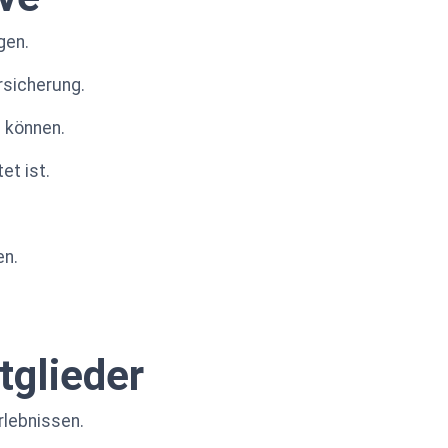
gen.
rsicherung.
n können.
et ist.
en.
tglieder
rlebnissen.