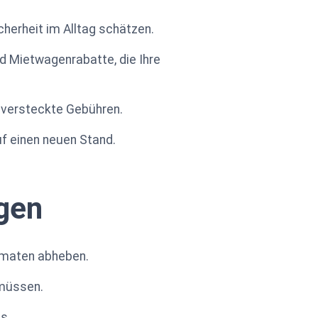
icherheit im Alltag schätzen.
nd Mietwagenrabatte, die Ihre
e versteckte Gebühren.
uf einen neuen Stand.
gen
omaten abheben.
 müssen.
s.