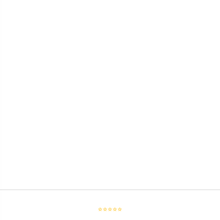
⭐⭐⭐⭐⭐