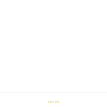
⭐⭐⭐⭐⭐