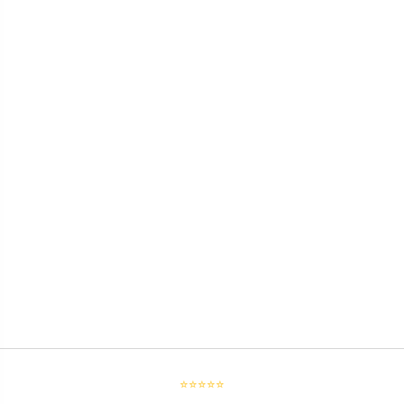
⭐⭐⭐⭐⭐