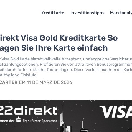
Kreditkarte
Investitionstipps
Marktanal
irekt Visa Gold Kreditkarte So
agen Sie Ihre Karte einfach
t Visa Gold Karte bietet weltweite Akzeptanz, umfangreiche Versicher
ückzahlungsoptionen. Profitieren Sie von attraktiven Bonusprogramme
it durch fortschrittliche Technologien. Diese Vorteile machen die Kart
alltägliche Einkäufe.
 CARTER
EM 11 DE MÄRZ DE 2026