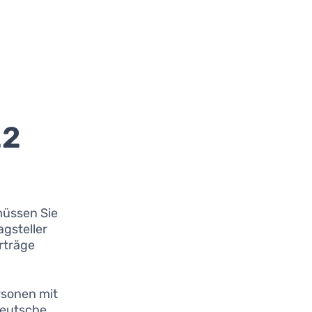
22
müssen Sie
agsteller
rträge
rsonen mit
deutsche