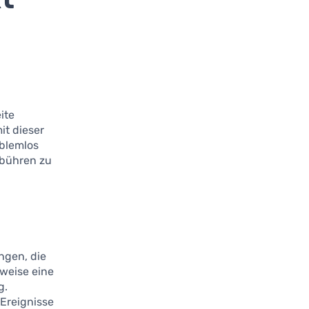
ite
it dieser
oblemlos
ebühren zu
ngen, die
sweise eine
g.
Ereignisse