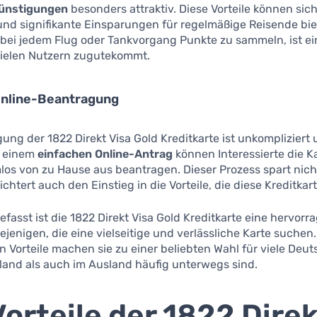
ünstigungen
besonders attraktiv. Diese Vorteile können sich
nd signifikante Einsparungen für regelmäßige Reisende bie
 bei jedem Flug oder Tankvorgang Punkte zu sammeln, ist ei
 vielen Nutzern zugutekommt.
Online-Beantragung
ung der 1822 Direkt Visa Gold Kreditkarte ist unkompliziert
t einem
einfachen Online-Antrag
können Interessierte die K
os von zu Hause aus beantragen. Dieser Prozess spart nicht
chtert auch den Einstieg in die Vorteile, die diese Kreditkart
sst ist die 1822 Direkt Visa Gold Kreditkarte eine hervorr
iejenigen, die eine vielseitige und verlässliche Karte suchen.
Vorteile machen sie zu einer beliebten Wahl für viele Deut
land als auch im Ausland häufig unterwegs sind.
Vorteile der 1822 Dire