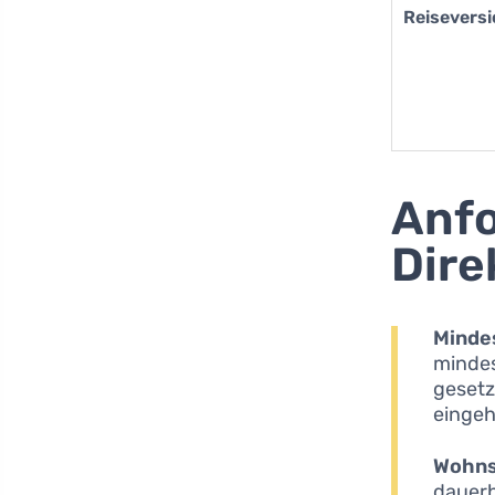
Reisevers
Anfo
Dire
Mindes
mindest
gesetz
einge
Wohns
dauerh