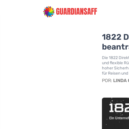
1822 D
beantr
Die 1822 Direk
und flexible R
hoher Sicherhe
für Reisen und 
POR:
LINDA