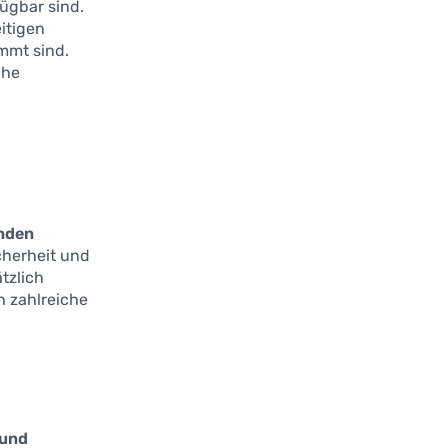
ügbar sind.
eitigen
immt sind.
che
nden
cherheit und
tzlich
h zahlreiche
 und