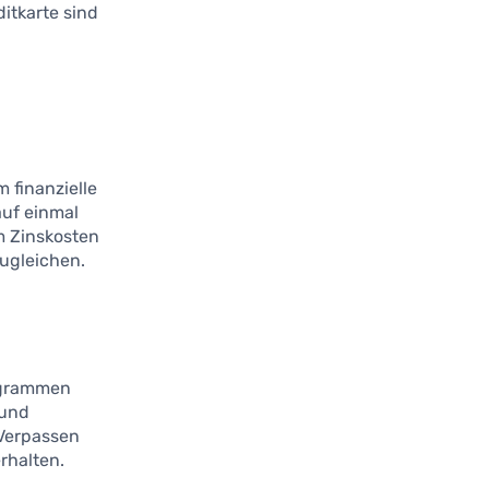
ditkarte sind
 finanzielle
uf einmal
 Zinskosten
zugleichen.
rogrammen
 und
 Verpassen
rhalten.