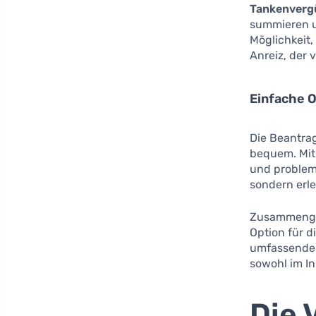
Tankenverg
summieren u
Möglichkeit,
Anreiz, der
Einfache 
Die Beantrag
bequem. Mi
und probleml
sondern erlei
Zusammengefa
Option für d
umfassenden 
sowohl im In
Die 