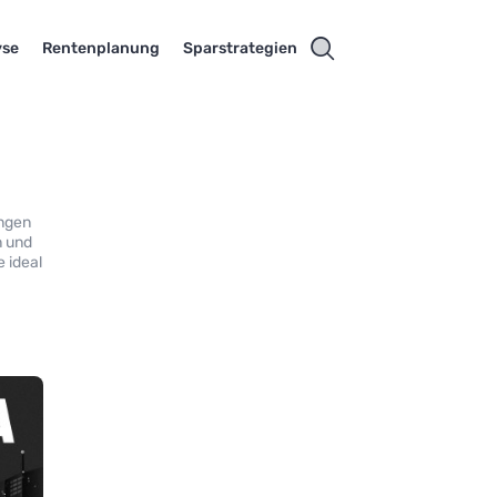
yse
Rentenplanung
Sparstrategien
ungen
n und
e ideal