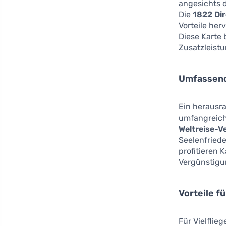
angesichts d
Die
1822 Dir
Vorteile her
Diese Karte b
Zusatzleistu
Umfassend
Ein herausra
umfangreich
Weltreise-V
Seelenfriede
profitieren 
Vergünstigu
Vorteile f
Für Vielflie