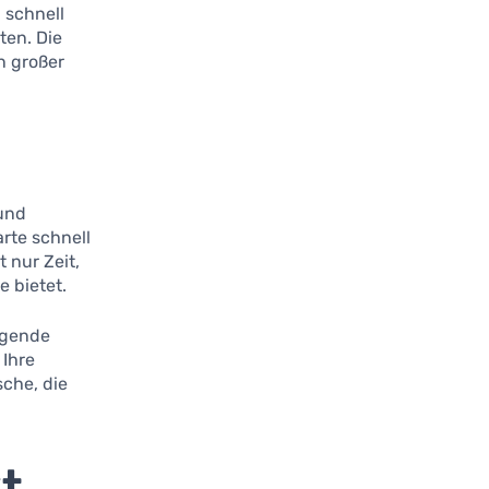
 schnell
ten. Die
n großer
 und
arte schnell
 nur Zeit,
e bietet.
agende
 Ihre
sche, die
kt