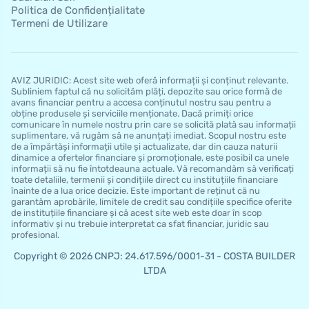
Politica de Confidențialitate
Termeni de Utilizare
AVIZ JURIDIC: Acest site web oferă informații și conținut relevante.
Subliniem faptul că nu solicităm plăți, depozite sau orice formă de
avans financiar pentru a accesa conținutul nostru sau pentru a
obține produsele și serviciile menționate. Dacă primiți orice
comunicare în numele nostru prin care se solicită plată sau informații
suplimentare, vă rugăm să ne anunțați imediat. Scopul nostru este
de a împărtăși informații utile și actualizate, dar din cauza naturii
dinamice a ofertelor financiare și promoționale, este posibil ca unele
informații să nu fie întotdeauna actuale. Vă recomandăm să verificați
toate detaliile, termenii și condițiile direct cu instituțiile financiare
înainte de a lua orice decizie. Este important de reținut că nu
garantăm aprobările, limitele de credit sau condițiile specifice oferite
de instituțiile financiare și că acest site web este doar în scop
informativ și nu trebuie interpretat ca sfat financiar, juridic sau
profesional.
Copyright © 2026 CNPJ: 24.617.596/0001-31 - COSTA BUILDER
LTDA