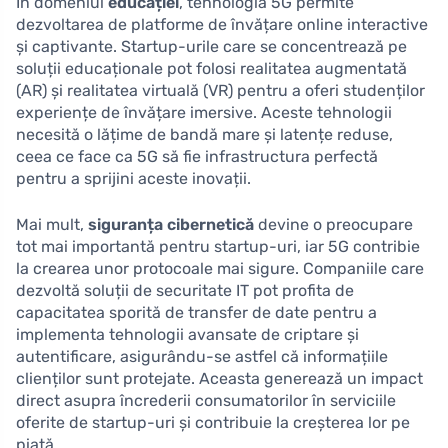
În domeniul
educației
, tehnologia 5G permite
dezvoltarea de platforme de învățare online interactive
și captivante. Startup-urile care se concentrează pe
soluții educaționale pot folosi realitatea augmentată
(AR) și realitatea virtuală (VR) pentru a oferi studenților
experiențe de învățare imersive. Aceste tehnologii
necesită o lățime de bandă mare și latențe reduse,
ceea ce face ca 5G să fie infrastructura perfectă
pentru a sprijini aceste inovații.
Mai mult,
siguranța cibernetică
devine o preocupare
tot mai importantă pentru startup-uri, iar 5G contribie
la crearea unor protocoale mai sigure. Companiile care
dezvoltă soluții de securitate IT pot profita de
capacitatea sporită de transfer de date pentru a
implementa tehnologii avansate de criptare și
autentificare, asigurându-se astfel că informațiile
clienților sunt protejate. Aceasta generează un impact
direct asupra încrederii consumatorilor în serviciile
oferite de startup-uri și contribuie la creșterea lor pe
piață.