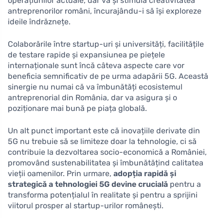
operațiunilor actuale, dar va și stimula creativitatea
antreprenorilor români, încurajându-i să își exploreze
ideile îndrăznețe.
Colaborările între startup-uri și universități, facilitățile
de testare rapide și expansiunea pe piețele
internaționale sunt încă câteva aspecte care vor
beneficia semnificativ de pe urma adapării 5G. Această
sinergie nu numai că va îmbunătăți ecosistemul
antreprenorial din România, dar va asigura și o
poziționare mai bună pe piața globală.
Un alt punct important este că inovațiile derivate din
5G nu trebuie să se limiteze doar la tehnologie, ci să
contribuie la dezvoltarea socio-economică a României,
promovând sustenabilitatea și îmbunătățind calitatea
vieții oamenilor. Prin urmare,
adopția rapidă și
strategică a tehnologiei 5G devine crucială
pentru a
transforma potențialul în realitate și pentru a sprijini
viitorul prosper al startup-urilor românești.