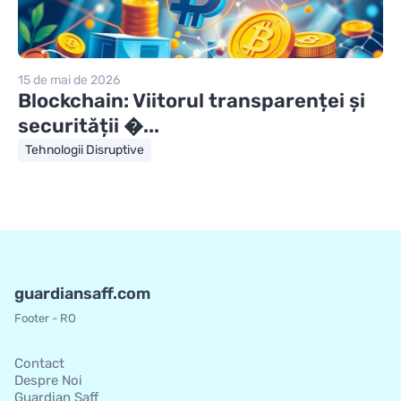
15 de mai de 2026
Blockchain: Viitorul transparenței și
securității �...
Tehnologii Disruptive
guardiansaff.com
Footer - RO
Contact
Despre Noi
Guardian Saff