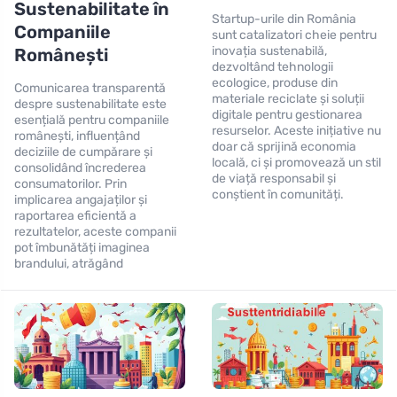
Sustenabilitate în
Startup-urile din România
Companiile
sunt catalizatori cheie pentru
inovația sustenabilă,
Românești
dezvoltând tehnologii
ecologice, produse din
Comunicarea transparentă
materiale reciclate și soluții
despre sustenabilitate este
digitale pentru gestionarea
esențială pentru companiile
resurselor. Aceste inițiative nu
românești, influențând
doar că sprijină economia
deciziile de cumpărare și
locală, ci și promovează un stil
consolidând încrederea
de viață responsabil și
consumatorilor. Prin
conștient în comunități.
implicarea angajaților și
raportarea eficientă a
rezultatelor, aceste companii
pot îmbunătăți imaginea
brandului, atrăgând