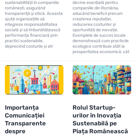
sustenabilității în companiile
devine esențială pentru
românești, asigurând
companiile din România,
transparență și etică. Aceasta
aducând beneficii precum
ajută organizațiile să
creșterea reputației,
integreze responsabilitatea
reducerea costurilor și
socială și să îmbunătățească
oportunități de inovație.
performanța financiară prin
Exemplele de succes locale
practici sustenabile,
demonstrează cum practicile
depreciind costurile și atr
ecologice contribuie atât la
prosperitatea economică, cât
Importanța
Rolul Startup-
Comunicației
urilor în Inovația
Transparente
Sustenabilă pe
despre
Piața Românească