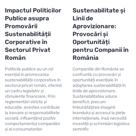
Impactul Politicilor
Sustenabilitate și
Publice asupra
Linii de
Promovării
Aprovizionare:
Sustenabilității
Provocări și
Corporative în
Oportunități
Sectorul Privat
pentru Companii în
Român
România
Politicile publice au un rol
Companiile din România se
esențial în promovarea
confruntă cu provocări și
sustenabilității corporative în
oportunități esențiale în
sectorul privat român, oferind
adoptarea sustenabilității în
un cadru legislativ și
liniile de aprovizionare.
stimulente financiare. Prin
Sustenabilitatea aduce
reglementări stricte și
beneficii, precum
educație, acestea contribuie
îmbunătățirea imaginii
la inovare și responsabilitate
brandului și accesul la piețe
socială, influențând pozitiv
internaționale, însă necesită
comportamentul companiilor
investiții și schimbări logistice
și al consumatorilor
semnific