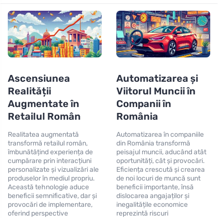
Ascensiunea
Automatizarea și
Realității
Viitorul Muncii în
Augmentate în
Companii în
Retailul Român
România
Realitatea augmentată
Automatizarea în companiile
transformă retailul român,
din România transformă
îmbunătățind experiența de
peisajul muncii, aducând atât
cumpărare prin interacțiuni
oportunități, cât și provocări.
personalizate și vizualizări ale
Eficiența crescută și crearea
produselor în mediul propriu.
de noi locuri de muncă sunt
Această tehnologie aduce
beneficii importante, însă
beneficii semnificative, dar și
dislocarea angajaților și
provocări de implementare,
inegalitățile economice
oferind perspective
reprezintă riscuri