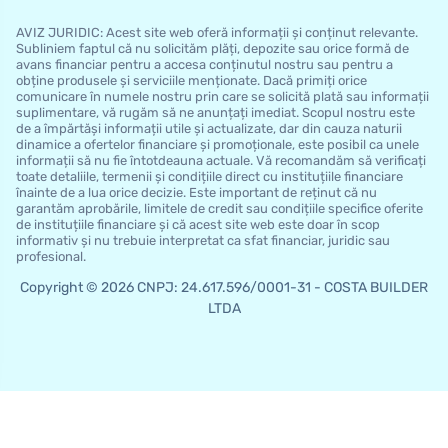
AVIZ JURIDIC: Acest site web oferă informații și conținut relevante.
Subliniem faptul că nu solicităm plăți, depozite sau orice formă de
avans financiar pentru a accesa conținutul nostru sau pentru a
obține produsele și serviciile menționate. Dacă primiți orice
comunicare în numele nostru prin care se solicită plată sau informații
suplimentare, vă rugăm să ne anunțați imediat. Scopul nostru este
de a împărtăși informații utile și actualizate, dar din cauza naturii
dinamice a ofertelor financiare și promoționale, este posibil ca unele
informații să nu fie întotdeauna actuale. Vă recomandăm să verificați
toate detaliile, termenii și condițiile direct cu instituțiile financiare
înainte de a lua orice decizie. Este important de reținut că nu
garantăm aprobările, limitele de credit sau condițiile specifice oferite
de instituțiile financiare și că acest site web este doar în scop
informativ și nu trebuie interpretat ca sfat financiar, juridic sau
profesional.
Copyright © 2026 CNPJ: 24.617.596/0001-31 - COSTA BUILDER
LTDA