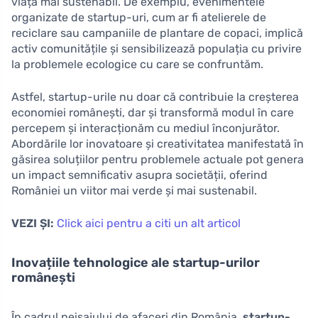
viață mai sustenabil. De exemplu, evenimentele
organizate de startup-uri, cum ar fi atelierele de
reciclare sau campaniile de plantare de copaci, implică
activ comunitățile și sensibilizează populația cu privire
la problemele ecologice cu care se confruntăm.
Astfel, startup-urile nu doar că contribuie la creșterea
economiei românești, dar și transformă modul în care
percepem și interacționăm cu mediul înconjurător.
Abordările lor inovatoare și creativitatea manifestată în
găsirea soluțiilor pentru problemele actuale pot genera
un impact semnificativ asupra societății, oferind
României un viitor mai verde și mai sustenabil.
VEZI ȘI:
Click aici pentru a citi un alt articol
Inovațiile tehnologice ale startup-urilor
românești
În cadrul peisajului de afaceri din România,
startup-