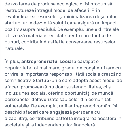
dezvoltarea de produse ecologice, ci își propun să
restructureze întregul model de afaceri. Prin
revalorificarea resurselor și minimalizarea deșeurilor,
startup-urile dezvoltă soluții care asigură un impact
pozitiv asupra mediului. De exemplu, unele dintre ele
utilizează materiale reciclate pentru producția de
bunuri, contribuind astfel la conservarea resurselor
naturale.
În plus,
antreprenoriatul social
a câștigat o
popularitate tot mai mare, gradul de conștientizare cu
privire la importanța responsabilității sociale crescând
semnificativ. Startup-urile care adoptă acest model de
afaceri promovează nu doar sustenabilitatea, ci și
incluziunea socială, oferind oportunități de muncă
persoanelor defavorizate sau celor din comunități
vulnerabile. De exemplu, unii antreprenori români își
deschid afaceri care angajează persoane cu
dizabilități, contribuind astfel la integrarea acestora în
societate și la independența lor financiară.