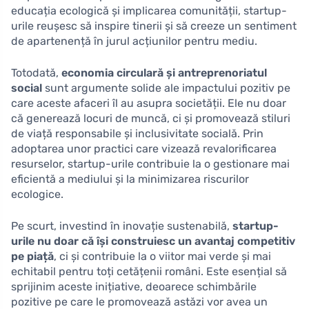
educația ecologică și implicarea comunității, startup-
urile reușesc să inspire tinerii și să creeze un sentiment
de apartenență în jurul acțiunilor pentru mediu.
Totodată,
economia circulară și antreprenoriatul
social
sunt argumente solide ale impactului pozitiv pe
care aceste afaceri îl au asupra societății. Ele nu doar
că generează locuri de muncă, ci și promovează stiluri
de viață responsabile și inclusivitate socială. Prin
adoptarea unor practici care vizează revalorificarea
resurselor, startup-urile contribuie la o gestionare mai
eficientă a mediului și la minimizarea riscurilor
ecologice.
Pe scurt, investind în inovație sustenabilă,
startup-
urile nu doar că își construiesc un avantaj competitiv
pe piață
, ci și contribuie la o viitor mai verde și mai
echitabil pentru toți cetățenii români. Este esențial să
sprijinim aceste inițiative, deoarece schimbările
pozitive pe care le promovează astăzi vor avea un