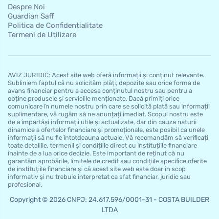
Despre Noi
Guardian Saff
Politica de Confidențialitate
Termeni de Utilizare
AVIZ JURIDIC: Acest site web oferă informații și conținut relevante.
Subliniem faptul că nu solicităm plăți, depozite sau orice formă de
avans financiar pentru a accesa conținutul nostru sau pentru a
obține produsele și serviciile menționate. Dacă primiți orice
comunicare în numele nostru prin care se solicită plată sau informații
suplimentare, vă rugăm să ne anunțați imediat. Scopul nostru este
de a împărtăși informații utile și actualizate, dar din cauza naturii
dinamice a ofertelor financiare și promoționale, este posibil ca unele
informații să nu fie întotdeauna actuale. Vă recomandăm să verificați
toate detaliile, termenii și condițiile direct cu instituțiile financiare
înainte de a lua orice decizie. Este important de reținut că nu
garantăm aprobările, limitele de credit sau condițiile specifice oferite
de instituțiile financiare și că acest site web este doar în scop
informativ și nu trebuie interpretat ca sfat financiar, juridic sau
profesional.
Copyright © 2026 CNPJ: 24.617.596/0001-31 - COSTA BUILDER
LTDA