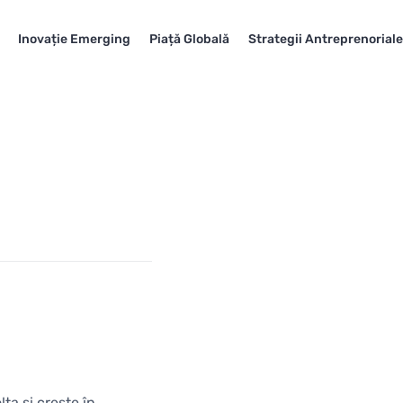
Inovație Emerging
Piață Globală
Strategii Antreprenorial
ta și crește în