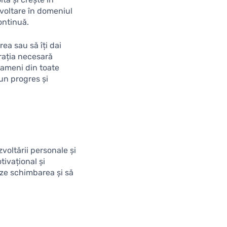
ezvoltare în domeniul
ontinuă.
rea sau să îți dai
irația necesară
 oameni din toate
un progres și
voltării personale și
ivațional și
eze schimbarea și să