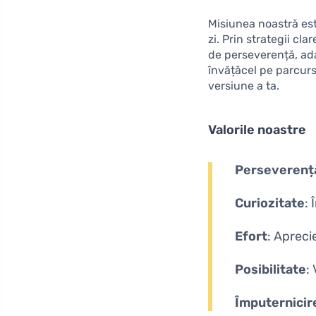
Misiunea noastră este
zi. Prin strategii cl
de perseverență, ada
învățăcel pe parcursu
versiune a ta.
Valorile noastre
Perseverenț
Curiozitate
:
Efort
: Apreci
Posibilitate
:
Împuternicir