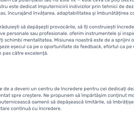
ostru este dedicat împuternicirii indivizilor prin tehnici de d
s, încurajând învățarea, adaptabilitatea și îmbunătățirea c
răduiești să depășești provocările, să îți construiești încrede
ive personale sau profesionale, oferim instrumentele și insp
îți schimbi mentalitatea. Misiunea noastră este de a sprijini
șeze eșecul ca pe o oportunitate de feedback, efortul ca pe 
n pas către excelență.
e de a deveni un centru de încredere pentru cei dedicați dez
rientat spre creștere. Ne propunem să împărtășim conținut mot
mputernicească oamenii să depășească limitările, să îmbrățiș
tare continuă cu încredere.