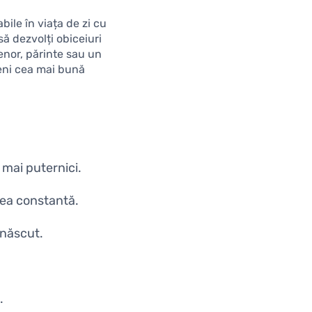
bile în viața de zi cu
să dezvolți obiceiuri
enor, părinte sau un
veni cea mai bună
 mai puternici.
area constantă.
nnăscut.
.