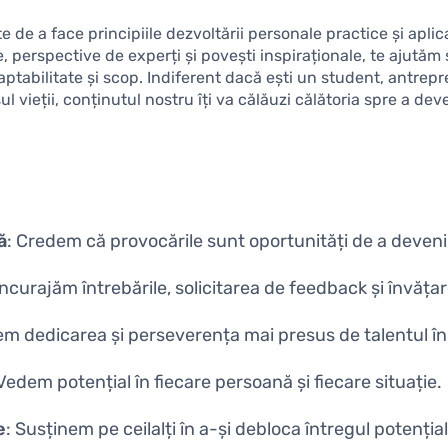
 de a face principiile dezvoltării personale practice și aplica
are, perspective de experți și povești inspiraționale, te ajutăm 
ptabilitate și scop. Indiferent dacă ești un student, antrepr
l vieții, conținutul nostru îți va călăuzi călătoria spre a de
ă
: Credem că provocările sunt oportunități de a deveni
 Încurajăm întrebările, solicitarea de feedback și învăț
em dedicarea și perseverența mai presus de talentul î
 Vedem potențial în fiecare persoană și fiecare situație.
e
: Susținem pe ceilalți în a-și debloca întregul potențial