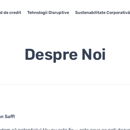
d de credit
Tehnologii Disruptive
Sustenabilitate Corporativă
Despre Noi
n Saff!
edem că potențialul tău nu este fix — este ceva ce poți dezvol