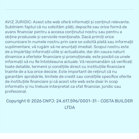
AVIZ JURIDIC: Acest site web oferă informații și conținut relevante.
Subliniem faptul că nu solicităm plăți, depozite sau orice formă de
avans financiar pentru a accesa conținutul nostru sau pentru a
obține produsele și serviciile menționate. Dacă primiți orice
comunicare în numele nostru prin care se solicită plată sau informații
suplimentare, vă rugăm să ne anunțați imediat. Scopul nostru este
de a împărtăși informații utile și actualizate, dar din cauza naturii
dinamice a ofertelor financiare și promoționale, este posibil ca unele
informații să nu fie întotdeauna actuale. Vă recomandăm să verificați
toate detaliile, termenii și condițiile direct cu instituțiile financiare
înainte de a lua orice decizie. Este important de reținut că nu
garantăm aprobările, limitele de credit sau condițiile specifice oferite
de instituțiile financiare și că acest site web este doar în scop
informativ și nu trebuie interpretat ca sfat financiar, juridic sau
profesional.
Copyright © 2026 CNPJ: 24.617.596/0001-31 - COSTA BUILDER
LTDA