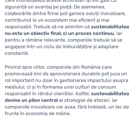
care îmbrățișează aceste schimbări își vor găsi cu
siguranță un avantaj pe piață. De asemenea,
colaborările dintre firme pot genera soluții inovatoare,
contribuind la un ecosistem mai eficient și mai
responsabil. Trebuie să ne amintim că
sustenabilitatea
nu este un obiectiv final, ci un proces continuu
, iar
pentru a rămâne relevante, companiile trebuie să se
angajeze într-un ciclu de îmbunătățire și adaptare
constantă.
Privind spre viitor, companiile din România care
promovează linii de aprovizionare durabile pot juca un
rol important nu doar în gestionarea impactului asupra
mediului, ci și în formarea unei culturi de consum
responsabil în rândul clienților. Astfel,
sustenabilitatea
devine un pilon central
al strategiei de afaceri, iar
companiile inovatoare vor avea, fără îndoială, un loc de
frunte în economia de mâine.