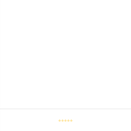
⭐⭐⭐⭐⭐