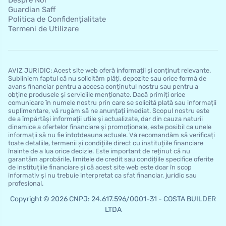
Guardian Saff
Politica de Confidențialitate
Termeni de Utilizare
AVIZ JURIDIC: Acest site web oferă informații și conținut relevante.
Subliniem faptul că nu solicităm plăți, depozite sau orice formă de
avans financiar pentru a accesa conținutul nostru sau pentru a
obține produsele și serviciile menționate. Dacă primiți orice
comunicare în numele nostru prin care se solicită plată sau informații
suplimentare, vă rugăm să ne anunțați imediat. Scopul nostru este
de a împărtăși informații utile și actualizate, dar din cauza naturii
dinamice a ofertelor financiare și promoționale, este posibil ca unele
informații să nu fie întotdeauna actuale. Vă recomandăm să verificați
toate detaliile, termenii și condițiile direct cu instituțiile financiare
înainte de a lua orice decizie. Este important de reținut că nu
garantăm aprobările, limitele de credit sau condițiile specifice oferite
de instituțiile financiare și că acest site web este doar în scop
informativ și nu trebuie interpretat ca sfat financiar, juridic sau
profesional.
Copyright © 2026 CNPJ: 24.617.596/0001-31 - COSTA BUILDER
LTDA