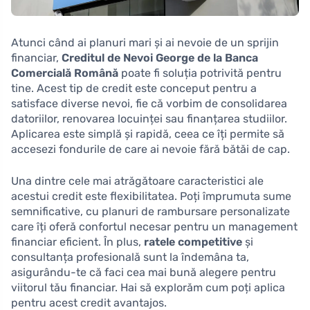
Atunci când ai planuri mari și ai nevoie de un sprijin
financiar,
Creditul de Nevoi George de la Banca
Comercială Română
poate fi soluția potrivită pentru
tine. Acest tip de credit este conceput pentru a
satisface diverse nevoi, fie că vorbim de consolidarea
datoriilor, renovarea locuinței sau finanțarea studiilor.
Aplicarea este simplă și rapidă, ceea ce îți permite să
accesezi fondurile de care ai nevoie fără bătăi de cap.
Una dintre cele mai atrăgătoare caracteristici ale
acestui credit este flexibilitatea. Poți împrumuta sume
semnificative, cu planuri de rambursare personalizate
care îți oferă confortul necesar pentru un management
financiar eficient. În plus,
ratele competitive
și
consultanța profesională sunt la îndemâna ta,
asigurându-te că faci cea mai bună alegere pentru
viitorul tău financiar. Hai să explorăm cum poți aplica
pentru acest credit avantajos.