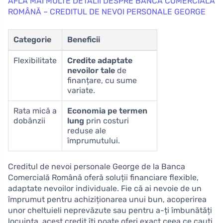
AFLĂ MAI MULTE DETALII DESPRE BANCA COMERCIALĂ
ROMÂNĂ – CREDITUL DE NEVOI PERSONALE GEORGE
Categorie
Beneficii
Flexibilitate
Credite adaptate
nevoilor tale
de
finanțare, cu sume
variate.
Rata mică a
Economia pe termen
dobânzii
lung
prin costuri
reduse ale
împrumutului.
Creditul de nevoi personale George de la Banca
Comercială Română oferă soluții financiare flexible,
adaptate nevoilor individuale. Fie că ai nevoie de un
împrumut pentru achiziționarea unui bun, acoperirea
unor cheltuieli neprevăzute sau pentru a-ți îmbunătăți
locuința, acest credit îți poate oferi exact ceea ce cauți.