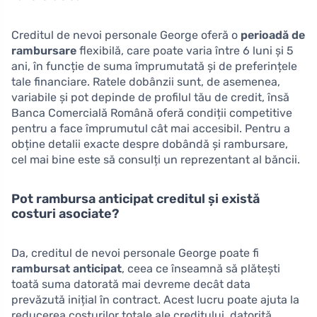
Creditul de nevoi personale George oferă o
perioadă de
rambursare
flexibilă, care poate varia între 6 luni și 5
ani, în funcție de suma împrumutată și de preferințele
tale financiare. Ratele dobânzii sunt, de asemenea,
variabile și pot depinde de profilul tău de credit, însă
Banca Comercială Română oferă condiții competitive
pentru a face împrumutul cât mai accesibil. Pentru a
obține detalii exacte despre dobândă și rambursare,
cel mai bine este să consulți un reprezentant al băncii.
Pot rambursa anticipat creditul și există
costuri asociate?
Da, creditul de nevoi personale George poate fi
rambursat anticipat
, ceea ce înseamnă să plătești
toată suma datorată mai devreme decât data
prevăzută inițial în contract. Acest lucru poate ajuta la
reducerea costurilor totale ale creditului, datorită