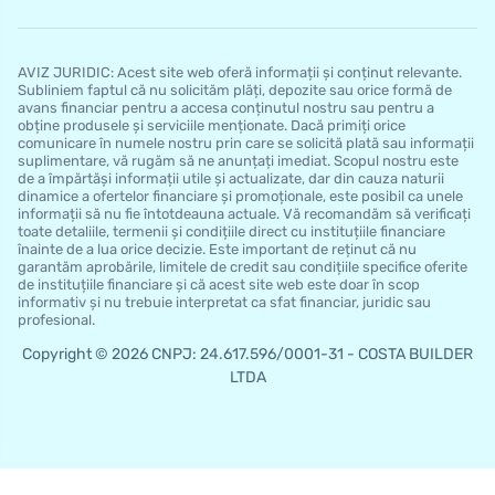
AVIZ JURIDIC: Acest site web oferă informații și conținut relevante.
Subliniem faptul că nu solicităm plăți, depozite sau orice formă de
avans financiar pentru a accesa conținutul nostru sau pentru a
obține produsele și serviciile menționate. Dacă primiți orice
comunicare în numele nostru prin care se solicită plată sau informații
suplimentare, vă rugăm să ne anunțați imediat. Scopul nostru este
de a împărtăși informații utile și actualizate, dar din cauza naturii
dinamice a ofertelor financiare și promoționale, este posibil ca unele
informații să nu fie întotdeauna actuale. Vă recomandăm să verificați
toate detaliile, termenii și condițiile direct cu instituțiile financiare
înainte de a lua orice decizie. Este important de reținut că nu
garantăm aprobările, limitele de credit sau condițiile specifice oferite
de instituțiile financiare și că acest site web este doar în scop
informativ și nu trebuie interpretat ca sfat financiar, juridic sau
profesional.
Copyright © 2026 CNPJ: 24.617.596/0001-31 - COSTA BUILDER
LTDA