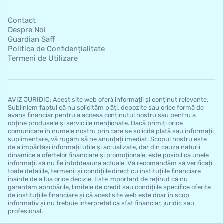
Contact
Despre Noi
Guardian Saff
Politica de Confidențialitate
Termeni de Utilizare
AVIZ JURIDIC: Acest site web oferă informații și conținut relevante.
Subliniem faptul că nu solicităm plăți, depozite sau orice formă de
avans financiar pentru a accesa conținutul nostru sau pentru a
obține produsele și serviciile menționate. Dacă primiți orice
comunicare în numele nostru prin care se solicită plată sau informații
suplimentare, vă rugăm să ne anunțați imediat. Scopul nostru este
de a împărtăși informații utile și actualizate, dar din cauza naturii
dinamice a ofertelor financiare și promoționale, este posibil ca unele
informații să nu fie întotdeauna actuale. Vă recomandăm să verificați
toate detaliile, termenii și condițiile direct cu instituțiile financiare
înainte de a lua orice decizie. Este important de reținut că nu
garantăm aprobările, limitele de credit sau condițiile specifice oferite
de instituțiile financiare și că acest site web este doar în scop
informativ și nu trebuie interpretat ca sfat financiar, juridic sau
profesional.