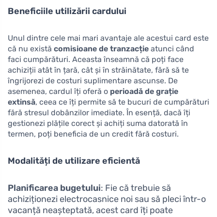
Beneficiile utilizării cardului
Unul dintre cele mai mari avantaje ale acestui card este
că nu există
comisioane de tranzacție
atunci când
faci cumpărături. Aceasta înseamnă că poți face
achiziții atât în țară, cât și în străinătate, fără să te
îngrijorezi de costuri suplimentare ascunse. De
asemenea, cardul îți oferă o
perioadă de grație
extinsă
, ceea ce îți permite să te bucuri de cumpărături
fără stresul dobânzilor imediate. În esență, dacă îți
gestionezi plățile corect și achiți suma datorată în
termen, poți beneficia de un credit fără costuri.
Modalități de utilizare eficientă
Planificarea bugetului
: Fie că trebuie să
achiziționezi electrocasnice noi sau să pleci într-o
vacanță neașteptată, acest card îți poate