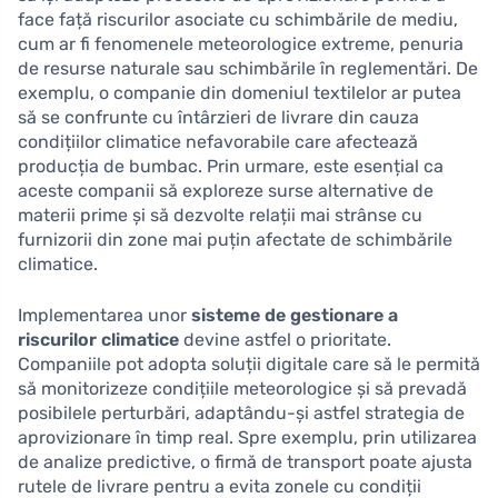
face față riscurilor asociate cu schimbările de mediu,
cum ar fi fenomenele meteorologice extreme, penuria
de resurse naturale sau schimbările în reglementări. De
exemplu, o companie din domeniul textilelor ar putea
să se confrunte cu întârzieri de livrare din cauza
condițiilor climatice nefavorabile care afectează
producția de bumbac. Prin urmare, este esențial ca
aceste companii să exploreze surse alternative de
materii prime și să dezvolte relații mai strânse cu
furnizorii din zone mai puțin afectate de schimbările
climatice.
Implementarea unor
sisteme de gestionare a
riscurilor climatice
devine astfel o prioritate.
Companiile pot adopta soluții digitale care să le permită
să monitorizeze condițiile meteorologice și să prevadă
posibilele perturbări, adaptându-și astfel strategia de
aprovizionare în timp real. Spre exemplu, prin utilizarea
de analize predictive, o firmă de transport poate ajusta
rutele de livrare pentru a evita zonele cu condiții