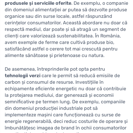
produsele și serviciile oferite
. De exemplu, o companie
din domeniul alimentației ar putea să dezvolte produse
organice sau din surse locale, astfel răspunzând
cerințelor consumatorilor. Această abordare nu doar că
respectă mediul, dar poate și să atragă un segment de
clienți care valorizează sustenabilitatea. În România,
avem exemple de ferme care cultivă produse bio,
satisfăcând astfel o cerere tot mai crescută pentru
alimente sănătoase și prietenoase cu natura.
De asemenea, întreprinderile pot opta pentru
tehnologii verzi
care le permit să reducă emisiile de
carbon și consumul de resurse. Investițiile în
echipamente eficiente energetic nu doar că contribuie
la protejarea mediului, dar generează și economii
semnificative pe termen lung. De exemplu, companiile
din domeniul producției industriale pot să
implementeze mașini care funcționează cu surse de
energie regenerabilă, deci reduc costurile de operare și
îmbunătățesc imagea de brand în ochii consumatorilor