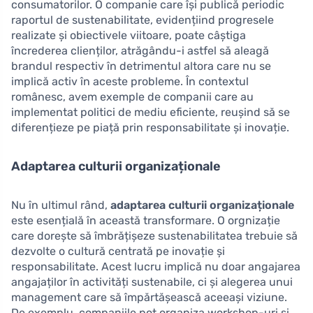
consumatorilor. O companie care își publică periodic
raportul de sustenabilitate, evidențiind progresele
realizate și obiectivele viitoare, poate câștiga
încrederea clienților, atrăgându-i astfel să aleagă
brandul respectiv în detrimentul altora care nu se
implică activ în aceste probleme. În contextul
românesc, avem exemple de companii care au
implementat politici de mediu eficiente, reușind să se
diferențieze pe piață prin responsabilitate și inovație.
Adaptarea culturii organizaționale
Nu în ultimul rând,
adaptarea culturii organizaționale
este esențială în această transformare. O orgnizație
care dorește să îmbrățișeze sustenabilitatea trebuie să
dezvolte o cultură centrată pe inovație și
responsabilitate. Acest lucru implică nu doar angajarea
angajaților în activități sustenabile, ci și alegerea unui
management care să împărtășească aceeași viziune.
De exemplu, companiile pot organiza workshop-uri și