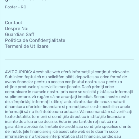
Footer - RO
Contact
Despre Noi
Guardian Saff
Politica de Confidențialitate
Termeni de Utilizare
AVIZ JURIDIC: Acest site web oferă informații și conținut relevante.
Subliniem faptul că nu solicităm plăți, depozite sau orice formă de
avans financiar pentru a accesa conținutul nostru sau pentru a
obține produsele și serviciile menționate. Dacă primiți orice
comunicare în numele nostru prin care se solicită plată sau informații
suplimentare, vă rugăm să ne anunțați imediat. Scopul nostru este
de a împărtăși informații utile și actualizate, dar din cauza naturii
dinamice a ofertelor financiare și promoționale, este posibil ca unele
informații să nu fie întotdeauna actuale. Vă recomandăm să verificați
toate detaliile, termenii și condițiile direct cu instituțiile financiare
înainte de a lua orice decizie. Este important de reținut că nu
garantăm aprobările, limitele de credit sau condițiile specifice oferite
de instituțiile financiare și că acest site web este doar în scop
informativ și nu trebuie interpretat ca sfat financiar, juridic sau