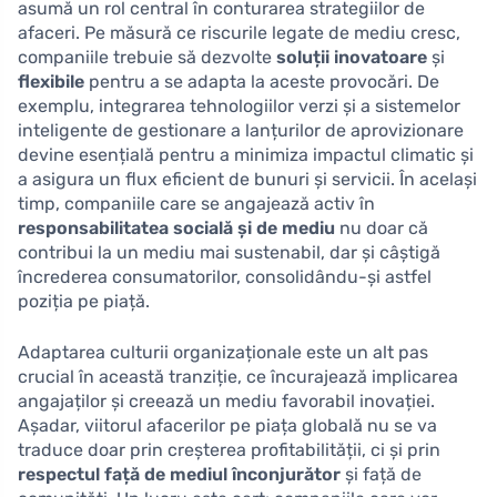
asumă un rol central în conturarea strategiilor de
afaceri. Pe măsură ce riscurile legate de mediu cresc,
companiile trebuie să dezvolte
soluții inovatoare
și
flexibile
pentru a se adapta la aceste provocări. De
exemplu, integrarea tehnologiilor verzi și a sistemelor
inteligente de gestionare a lanțurilor de aprovizionare
devine esențială pentru a minimiza impactul climatic și
a asigura un flux eficient de bunuri și servicii. În același
timp, companiile care se angajează activ în
responsabilitatea socială și de mediu
nu doar că
contribui la un mediu mai sustenabil, dar și câștigă
încrederea consumatorilor, consolidându-și astfel
poziția pe piață.
Adaptarea culturii organizaționale este un alt pas
crucial în această tranziție, ce încurajează implicarea
angajaților și creează un mediu favorabil inovației.
Așadar, viitorul afacerilor pe piața globală nu se va
traduce doar prin creșterea profitabilității, ci și prin
respectul față de mediul înconjurător
și față de