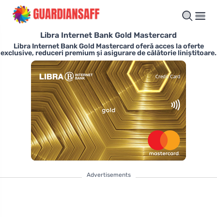
Libra Internet Bank Gold Mastercard
Libra Internet Bank Gold Mastercard oferă acces la oferte
exclusive, reduceri premium și asigurare de călătorie liniștitoare.
Advertisements