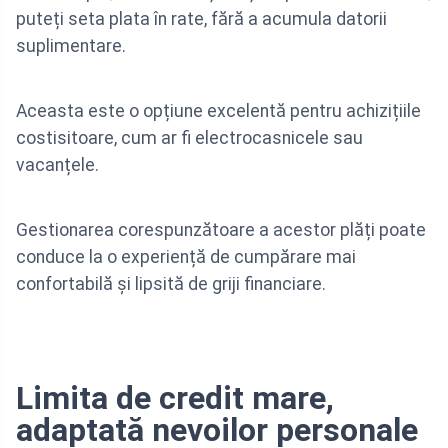
puteți seta plata în rate, fără a acumula datorii
suplimentare.
Aceasta este o opțiune excelentă pentru achizițiile
costisitoare, cum ar fi electrocasnicele sau
vacanțele.
Gestionarea corespunzătoare a acestor plăți poate
conduce la o experiență de cumpărare mai
confortabilă și lipsită de griji financiare.
Limita de credit mare,
adaptată nevoilor personale