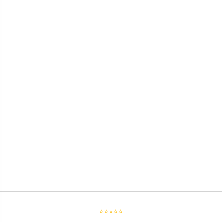
⭐⭐⭐⭐⭐