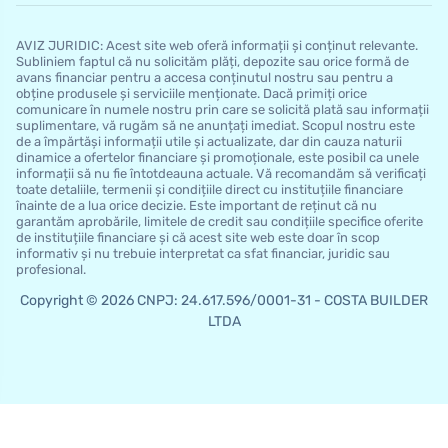
AVIZ JURIDIC: Acest site web oferă informații și conținut relevante.
Subliniem faptul că nu solicităm plăți, depozite sau orice formă de
avans financiar pentru a accesa conținutul nostru sau pentru a
obține produsele și serviciile menționate. Dacă primiți orice
comunicare în numele nostru prin care se solicită plată sau informații
suplimentare, vă rugăm să ne anunțați imediat. Scopul nostru este
de a împărtăși informații utile și actualizate, dar din cauza naturii
dinamice a ofertelor financiare și promoționale, este posibil ca unele
informații să nu fie întotdeauna actuale. Vă recomandăm să verificați
toate detaliile, termenii și condițiile direct cu instituțiile financiare
înainte de a lua orice decizie. Este important de reținut că nu
garantăm aprobările, limitele de credit sau condițiile specifice oferite
de instituțiile financiare și că acest site web este doar în scop
informativ și nu trebuie interpretat ca sfat financiar, juridic sau
profesional.
Copyright © 2026 CNPJ: 24.617.596/0001-31 - COSTA BUILDER
LTDA