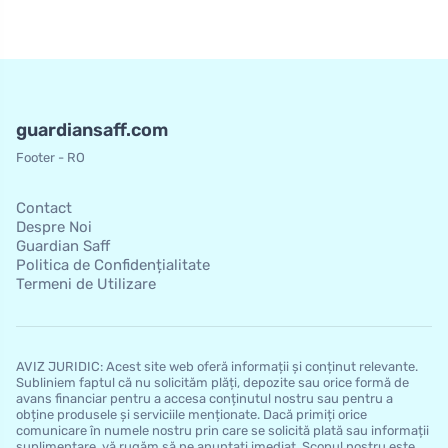
guardiansaff.com
Footer - RO
Contact
Despre Noi
Guardian Saff
Politica de Confidențialitate
Termeni de Utilizare
AVIZ JURIDIC: Acest site web oferă informații și conținut relevante.
Subliniem faptul că nu solicităm plăți, depozite sau orice formă de
avans financiar pentru a accesa conținutul nostru sau pentru a
obține produsele și serviciile menționate. Dacă primiți orice
comunicare în numele nostru prin care se solicită plată sau informații
suplimentare, vă rugăm să ne anunțați imediat. Scopul nostru este