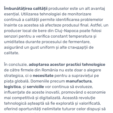
Îmbunătățirea calității
produselor este un alt avantaj
esențial. Utilizarea tehnologiei de monitorizare
continuă a calității permite identificarea problemelor
înainte ca acestea să afecteze produsul final. Astfel, un
producer local de bere din Cluj-Napoca poate folosi
senzori pentru a verifica constant temperatura și
umiditatea durante procesului de fermentare,
asigurând un gust uniform și alte стандарții de
calitate.
În concluzie,
adoptarea acestor practici tehnologice
de către firmele din România nu este doar o alegere
strategica, ci o
necesitate
pentru a supraviețui pe
piața globală. Domeniile precum
manufactura
,
logistica
, și
serviciile
vor continua să evolueze,
influențate de aceste inovatii, promovând o economie
mai competitivă și digitalizată. Această revoluție
tehnologică așteaptă să fie explorată și valorificată,
oferind oportunități nelimitate tuturor celor dispuși să