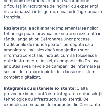
companie din Oradea ar putea să întâmpine
dificultăți în recrutarea de ingineri cu experiență
în automatizări inteligente, ceea ce le îngreunează
tranziția.
Rezistența la schimbare:
Implementarea noilor
tehnologii poate provoca anxietate și rezistență în
rândul angajaților. Detronarea unor procese
tradiționale de muncă poate fi percepută ca o
amenințare, mai ales dacă angajații nu sunt
informați corect sau instruiți cum să folosească
noile instrumente. Astfel, o companie din Craiova
ar putea avea nevoie de campanii de informare și
sesiuni de formare înainte de a lansa un sistem
complet digitalizat.
Integrarea cu sistemele existente:
O altă
provocare importantă este integrarea noilor soluții
tehnologice cu infrastructura existentă. De
exemplu, o companie de producție din Constanța