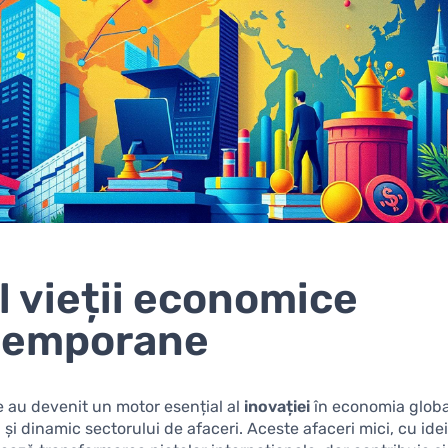
l vieții economice
temporane
e au devenit un motor esențial al
inovației
în economia glob
 și dinamic sectorului de afaceri. Aceste afaceri mici, cu ide