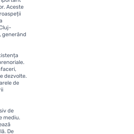
or. Aceste
roaspeții
la
Cluj-
l, generând
xistența
prenoriale.
faceri,
se dezvolte.
arele de
ii
siv de
de mediu.
dează
lă. De