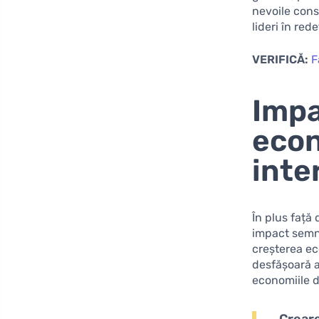
nevoile consu
lideri în red
VERIFICĂ:
F
Impa
econ
inte
În plus față
impact semni
creșterea ec
desfășoară a
economiile di
Creare