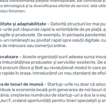
ează transformarea piețelor internaționale, dar contribuie și
a tehnologică și la diversificarea ofertei de servicii. Iată câ
estui fenomen:
ilitate și adaptabilitate
– Datorită structurii lor mai puț
p-urile pot răspunde rapid la schimbările de pe piață, 
ategiile și produsele. De exemplu, în perioada pandemiei
-uri românești au pivotat rapid spre soluții digitale, cu
ea de mâncare sau comerțul online.
novatoare
– Aceste organizații sunt adesea sursa inovaț
la îmbunătățirea produselor și serviciilor existente. De
ții precum Glovo și Bolt au revoluționat modul în care
ile rapide în orașe, introducând un nou standard de efic
a de locuri de muncă
– Startup-urile nu doar că aduc 
tribuie la economia locală prin generarea de noi locuri
ânia, creșterea numărului de startup-uri a dus la o e
lui IT, creând oportunități pentru tineri specialiști și a