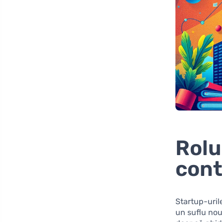
Rolu
con
Startup-uril
un suflu nou