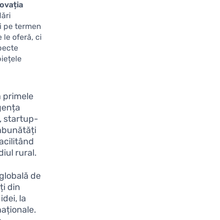
novația
dări
ii pe termen
 le oferă, ci
specte
piețele
 primele
igența
, startup-
mbunătăți
facilitând
iul rural.
 globală de
ți din
dei, la
naționale.