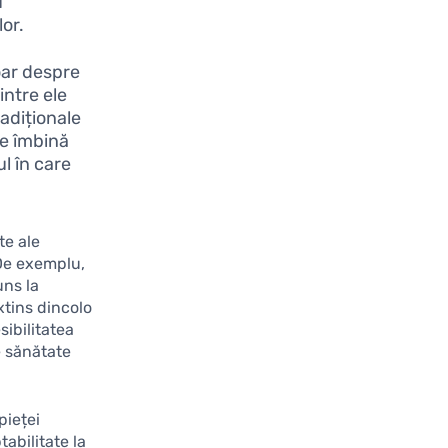
u
lor.
oar despre
intre ele
adiționale
e îmbină
l în care
te ale
 De exemplu,
uns la
xtins dincolo
ibilitatea
de sănătate
pieței
abilitate la