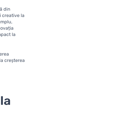
ă din
 creative la
emplu,
ovația
mpact la
gerea
 la creșterea
la