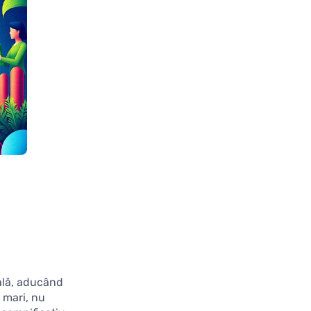
ală, aducând
i mari, nu