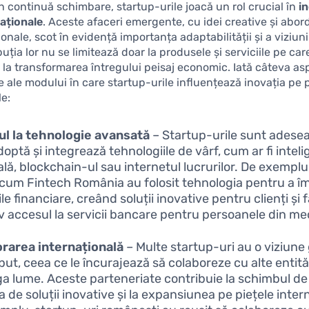
în continuă schimbare, startup-urile joacă un rol crucial în
i
naționale
. Aceste afaceri emergente, cu idei creative și abor
nale, scot în evidență importanța adaptabilității și a viziun
uția lor nu se limitează doar la produsele și serviciile pe care
i la transformarea întregului peisaj economic. Iată câteva a
e ale modului în care startup-urile influențează inovația pe 
le:
l la tehnologie avansată
– Startup-urile sunt adesea
optă și integrează tehnologiile de vârf, cum ar fi intel
ială, blockchain-ul sau internetul lucrurilor. De exemplu
ecum Fintech România au folosit tehnologia pentru a î
ile financiare, creând soluții inovative pentru clienți și 
iv accesul la servicii bancare pentru persoanele din med
rarea internațională
– Multe startup-uri au o viziune
put, ceea ce le încurajează să colaboreze cu alte entită
ga lume. Aceste parteneriate contribuie la schimbul de i
 de soluții inovative și la expansiunea pe piețele inter