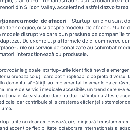
mplu, startup-uri românești au reușit să colaboreze c
enori din Silicon Valley, accelerând astfel dezvoltarea 
ționarea modei de afaceri
– Startup-urile nu sunt d
ile tehnologice, ci și despre modelul de afaceri. Multe d
 modele disruptive care pun presiune pe companiile tr
adapteze. De exemplu, platformele de e-commerce car
place-urile cu servicii personalizate au schimbat modu
atorii interacționează cu produsele.
rovocările globale, startup-urile identifică nevoile emergen
or și creează soluții care pot fi replicabile pe piețe diverse.
din domeniul sănătății au implementat telemedicina ca răsp
mai mare de servicii medicale accesibile, un trend care s-a e
 naționale. Această abordare nu doar că îmbunătățește acces
edicale, dar contribuie și la creșterea eficienței sistemelor 
 lume.
rtup-urile nu doar că inovează, ci și dirijează transformarea 
ând accent pe flexibilitate, colaborare internațională și adapt