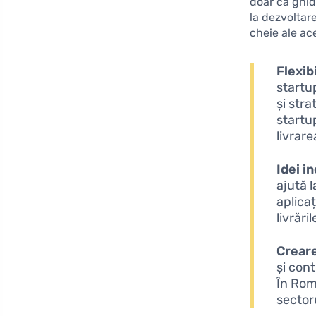
doar că ghid
la dezvoltare
cheie ale ac
Flexib
startu
și str
startup
livrar
Idei i
ajută 
aplica
livrăr
Creare
și con
În Rom
sectoru