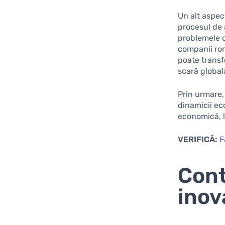
Un alt aspec
procesul de 
problemele c
companii ro
poate transf
scară global
Prin urmare,
dinamicii eco
economică, l
VERIFICĂ:
F
Cont
inov