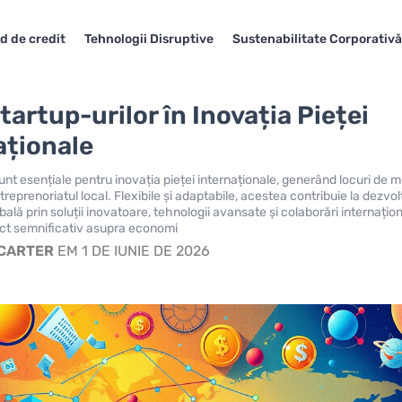
d de credit
Tehnologii Disruptive
Sustenabilitate Corporativă
tartup-urilor în Inovația Pieței
aționale
unt esențiale pentru inovația pieței internaționale, generând locuri de
treprenoriatul local. Flexibile și adaptabile, acestea contribuie la dezvo
lă prin soluții inovatoare, tehnologii avansate și colaborări internațion
ct semnificativ asupra economi
 CARTER
EM 1 DE IUNIE DE 2026