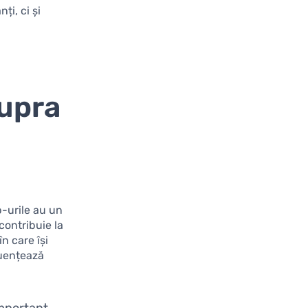
ți, ci și
supra
p-urile au un
contribuie la
n care își
luențează
important