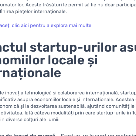
matorilor. Aceste trăsături le permit să fie nu doar participan
efinirea piețelor internaționale.
aceți clic aici pentru a explora mai multe
ctul startup-urilor a
omiilor locale și
rnaționale
 de inovația tehnologică și colaborarea internațională, startu
ficativ asupra economiilor locale și internaționale. Acestea 
onomică și la dezvoltarea sustenabilă, ajutând comunitățile î
ctivitatea. Iată câteva modalități prin care startup-urile inf
n diverse colțuri ale lumii:
a de locuri de muncă
– Startup-urile sunt un motor 