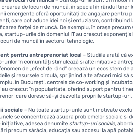
 crearea de locuri de muncă, în special în rândul tineril
ii emergente oferă oportunități de angajare pentru p
enți, care pot aduce idei noi și entuziasm, contribuind 
ificarea forței de muncă. De exemplu, în orașe precum 
, startup-urile din domeniul IT au crescut exponenția
 locuri de muncă în sectorul tehnologic.
ent pentru antreprenoriat local
– Studiile arată că e
-urilor în comunități stimulează și alte inițiative antre
fenomen de „efect de rând” creează un ecosistem de a
eile și resursele circulă, sprijinind alte afaceri mici să 
mplu, în București, centrele de co-working și incubato
 au crescut în popularitate, oferind suport pentru tiner
renori care doresc să-și dezvolte propriile startup-uri.
ii sociale
– Nu toate startup-urile sunt motivate exclu
; unele se concentrează asupra problemelor sociale și 
 inițiative, adesea denumite
startup-uri sociale
, abor
ări precum sărăcia, educația sau accesul la apă potabi