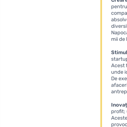
pentru
compan
absolv
divers
Napoca
mii de
Stimul
startup
Acest 
unde id
De exe
afaceri
antrep
Inovaț
profit
Aceste
provoc