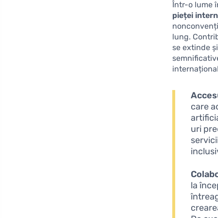
Într-o lume 
pieței inter
nonconvențio
lung. Contrib
se extinde ș
semnificativ
internaționa
Accesu
care ad
artific
uri pr
servici
inclus
Colabo
la înce
întrea
crearea