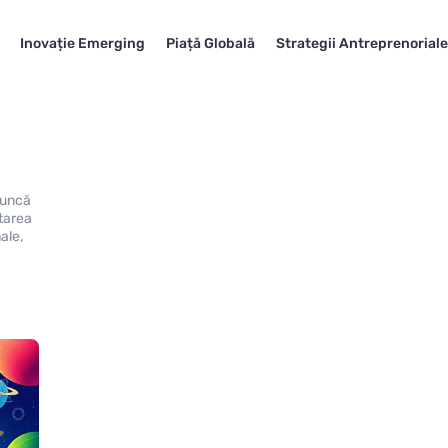
Inovație Emerging
Piață Globală
Strategii Antreprenorial
 muncă
ltarea
ale,