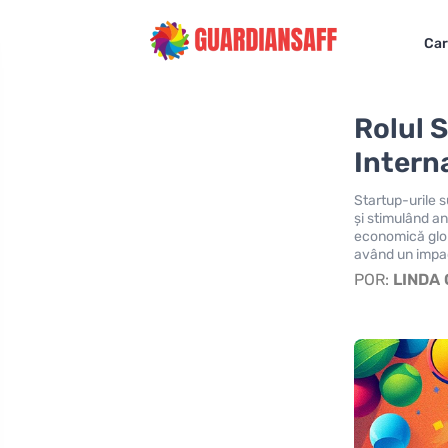
Car
Rolul S
Intern
Startup-urile s
și stimulând an
economică globa
având un impa
POR:
LINDA