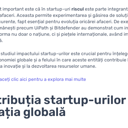
t important este că în startup-uri
riscul
este parte integrant
afaceri. Aceasta permite experimentarea și găsirea de soluții
urente, fapt esențial pentru evoluția oricărei afaceri. De ex
mânești precum UiPath și Bitdefender au demonstrat cum in
orma nu doar o națiune, ci și piețele internaționale, având i
ă.
 studiul impactului startup-urilor este crucial pentru înțele
nomiei globale și a felului în care aceste entități contribuie
a inovație și la dezvoltarea resurselor umane.
aceți clic aici pentru a explora mai multe
ribuția startup-urilor 
ația globală