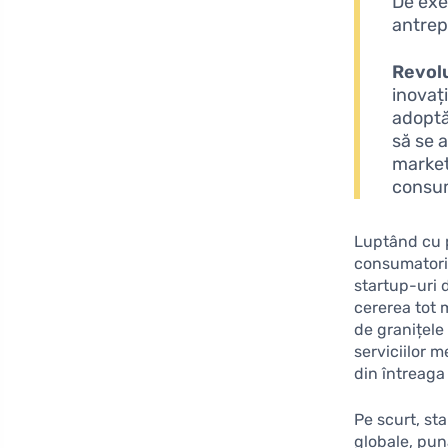
De exe
antrepr
Revolu
inovați
adoptă
să se 
market
consum
Luptând cu p
consumatoril
startup-uri 
cererea tot 
de granițele
serviciilor m
din întreaga
Pe scurt, sta
globale, pun