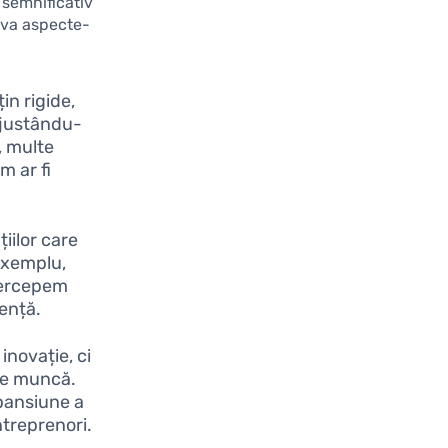
 semnificativ
teva aspecte-
in rigide,
ajustându-
, multe
m ar fi
iilor care
 exemplu,
 percepem
iență.
inovație, ci
 de muncă.
xpansiune a
ntreprenori.