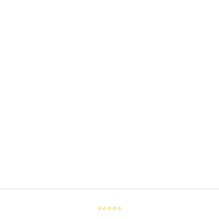
⭐⭐⭐⭐⭐