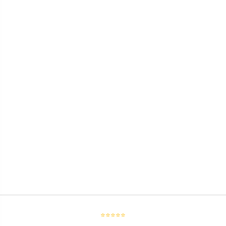
⭐⭐⭐⭐⭐