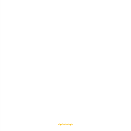
⭐⭐⭐⭐⭐