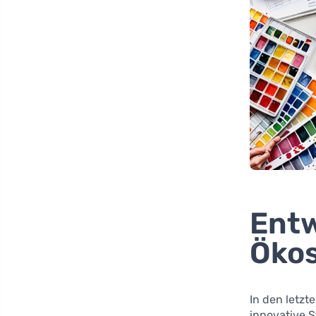
Entw
Ökos
In den letzt
innovative S