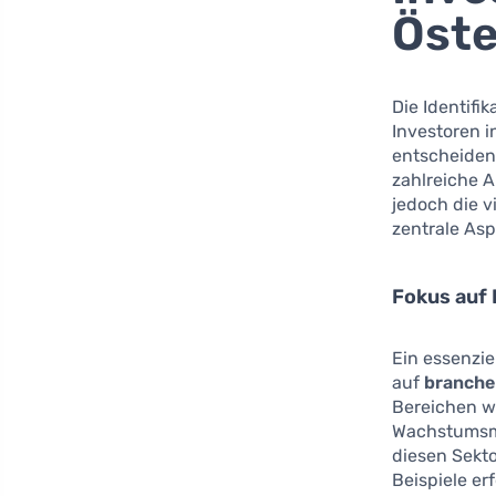
Öste
Die Identif
Investoren 
entscheiden
zahlreiche A
jedoch die v
zentrale Asp
Fokus auf
Ein essenzie
auf
branche
Bereichen 
Wachstumsmög
diesen Sekt
Beispiele er