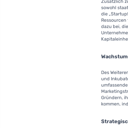
Zusätzlich z
sowohl staa
die „Startu
Ressourcen f
dazu bei, di
Unternehmen
Kapitaleinh
Wachstums
Des Weiteren
und Inkubat
umfassende 
Marketingstr
Gründern, ih
kommen, ind
Strategisc