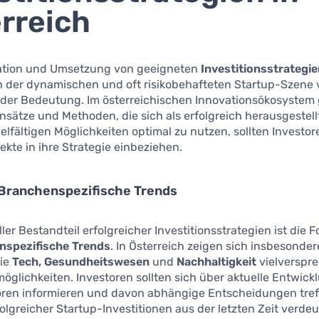
rreich
ikation und Umsetzung von geeigneten
Investitionsstrategi
in der dynamischen und oft risikobehafteten Startup-Szene
der Bedeutung. Im österreichischen Innovationsökosystem 
nsätze und Methoden, die sich als erfolgreich herausgestel
ielfältigen Möglichkeiten optimal zu nutzen, sollten Investor
ekte in ihre Strategie einbeziehen.
 Branchenspezifische Trends
ller Bestandteil erfolgreicher Investitionsstrategien ist die 
nspezifische Trends
. In Österreich zeigen sich insbesonder
wie
Tech, Gesundheitswesen
und
Nachhaltigkeit
vielverspr
lichkeiten. Investoren sollten sich über aktuelle Entwick
oren informieren und davon abhängige Entscheidungen tref
folgreicher Startup-Investitionen aus der letzten Zeit verdeu