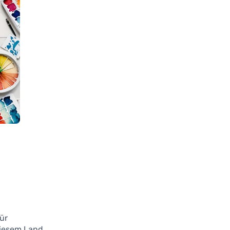
für
diesem Land