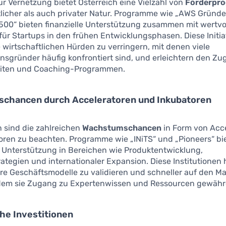
ur Vernetzung bietet Österreich eine Vielzahl von
Förderpr
tlicher als auch privater Natur. Programme wie „AWS Gründe
p500“ bieten finanzielle Unterstützung zusammen mit wertvo
ür Startups in den frühen Entwicklungsphasen. Diese Initia
e wirtschaftlichen Hürden zu verringern, mit denen viele
sgründer häufig konfrontiert sind, und erleichtern den Zu
eiten und Coaching-Programmen.
chancen durch Acceleratoren und Inkubatoren
 sind die zahlreichen
Wachstumschancen
in Form von Acc
oren zu beachten. Programme wie „INiTS“ und „Pioneers“ bi
Unterstützung in Bereichen wie Produktentwicklung,
ategien und internationaler Expansion. Diese Institutionen 
re Geschäftsmodelle zu validieren und schneller auf den Ma
em sie Zugang zu Expertenwissen und Ressourcen gewähr
he Investitionen