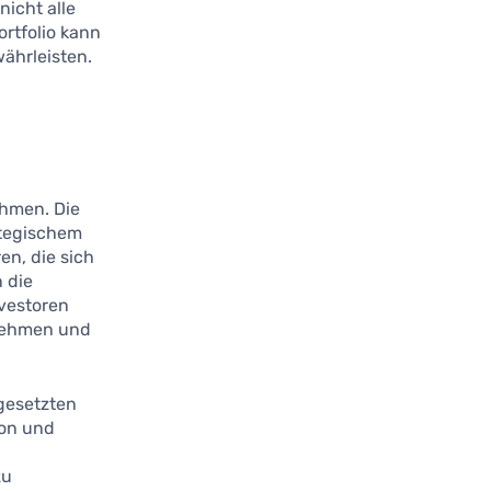
nicht alle
ortfolio kann
währleisten.
ehmen. Die
ategischem
en, die sich
 die
nvestoren
 nehmen und
ngesetzten
ion und
n
zu