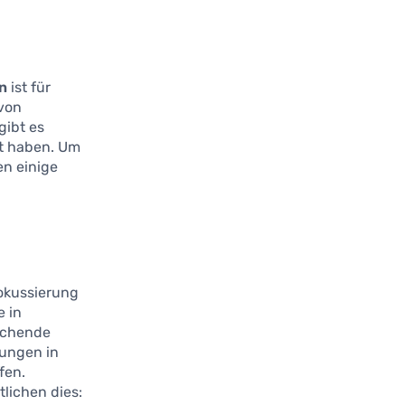
en
ist für
 von
gibt es
lt haben. Um
en einige
Fokussierung
e in
echende
lungen in
fen.
tlichen dies: