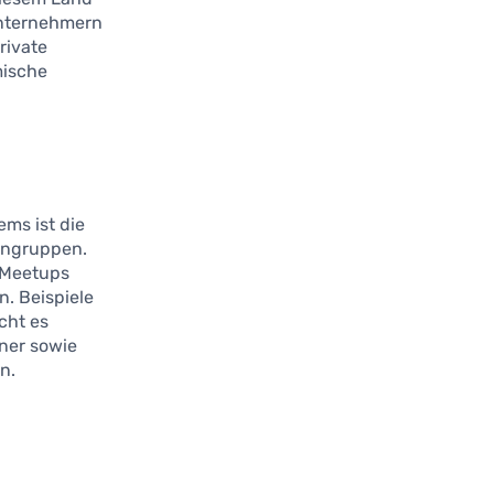
Unternehmern
rivate
mische
ms ist die
engruppen.
, Meetups
. Beispiele
cht es
ner sowie
n.