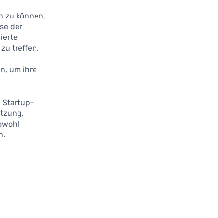
n zu können,
yse der
ierte
zu treffen.
n, um ihre
 Startup-
etzung,
owohl
n.