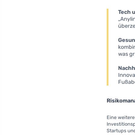
Tech u
„Anyli
überz
Gesun
kombin
was gr
Nachha
Innova
Fußab
Risikoman
Eine weitere
Investitions
Startups und