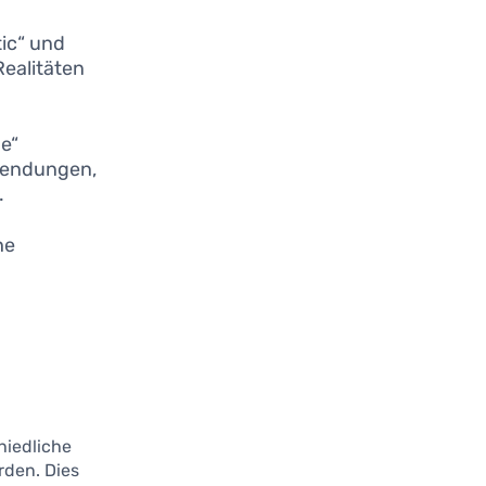
ic“ und
ealitäten
e“
wendungen,
.
he
hiedliche
rden. Dies