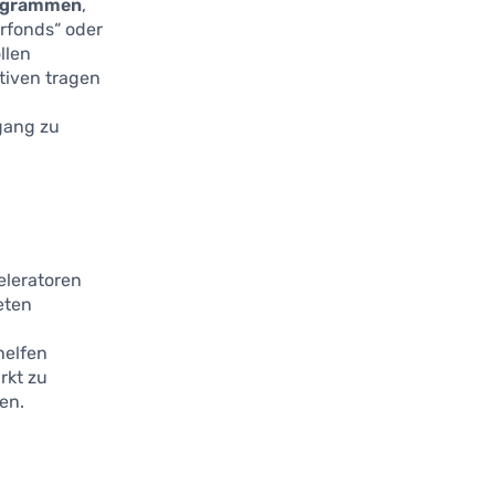
ogrammen
,
rfonds“ oder
llen
tiven tragen
gang zu
eleratoren
eten
helfen
rkt zu
en.