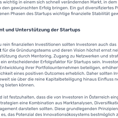
s wichtig in einem sich schnell verändernden Markt, in dem 
n den gewünschten Erfolg bringen. Ein gut diversifiziertes P
enen Phasen des Startups wichtige finanzielle Stabilität ge
t und Unterstützung der Startups
u rein finanziellen Investitionen sollten Investoren auch das
t
für die Gründungsteams und deren Vision höchst ernst n
rstützung durch Mentoring, Zugang zu Netzwerken und str
ein entscheidender Erfolgsfaktor für Startups sein. Investor
 Entwicklung ihrer Portfoliounternehmen beteiligen, erhöhen
chkeit eines positiven Outcomes erheblich. Daher sollten I
eweit sie über die reine Kapitalbeteiligung hinaus Einfluss
ng bieten können.
 ist festzuhalten, dass die von Investoren in Österreich ei
strategien eine Kombination aus Marktanalysen, Diversifikat
agement darstellen sollten. Diese grundlegenden Prinzipie
 es, das Potenzial des Innovationsökosystems bestmöglich 