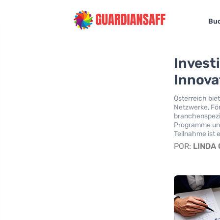
Bu
Invest
Innova
Österreich bie
Netzwerke, För
branchenspezi
Programme und
Teilnahme ist 
POR:
LINDA