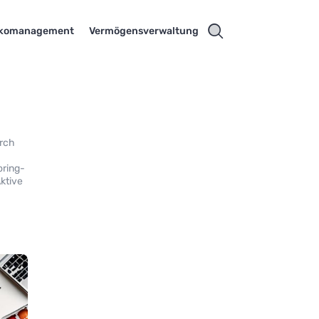
ikomanagement
Vermögensverwaltung
urch
oring-
ktive