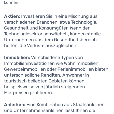
können:
Aktien:
Investieren Sie in eine Mischung aus
verschiedenen Branchen, etwa Technologie,
Gesundheit und Konsumgüter. Wenn der
Technologiesektor schwächelt, können stabile
Unternehmen aus dem Gesundheitsbereich
helfen, die Verluste auszugleichen.
Immobilien:
Verschiedene Typen von
Immobilieninvestitionen wie Wohnimmobilien,
Gewerbeimmobilien oder Ferienimmobilien bieten
unterschiedliche Renditen. Anwohner in
touristisch beliebten Gebieten können
beispielsweise von jährlich steigenden
Mietpreisen profitieren.
Anleihen:
Eine Kombination aus Staatsanleihen
und Unternehmensanleihen lässt Ihnen die