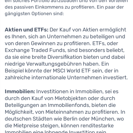
ein solches Portfolio aufzubauen und von den Vorteilen
des passiven Einkommens zu profitieren. Ein paar der
gängigsten Optionen sind:
Aktien und ETFs:
Der Kauf von Aktien ermöglicht
es Ihnen, sich an Unternehmen zu beteiligen und
von deren Gewinnen zu profitieren. ETFs, oder
Exchange Traded Funds, sind besonders beliebt,
da sie eine breite Diversifikation bieten und dabei
niedrige Verwaltungsgebühren haben. Ein
Beispiel könnte der MSCI World ETF sein, der in
zahlreiche internationale Unternehmen investiert.
Immobilien:
Investitionen in Immobilien, sei es
durch den Kauf von Mietobjekten oder durch
Beteiligungen an Immobilienfonds, bieten die
Möglichkeit, von Mieteinnahmen zu profitieren. In
deutschen Städten wie Berlin oder München, wo
die Mietpreise steigen, können renditestarke
Immobilien eine lohnende Investition sein.