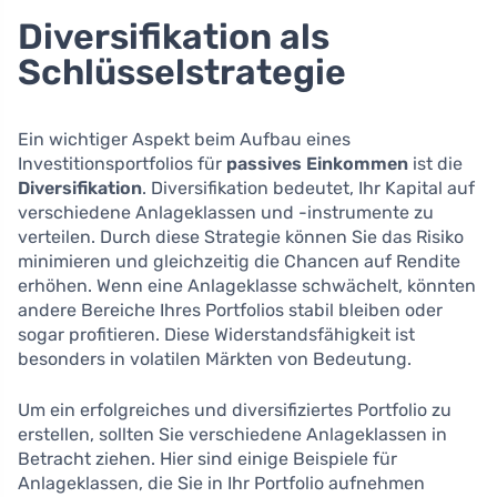
Diversifikation als
Schlüsselstrategie
Ein wichtiger Aspekt beim Aufbau eines
Investitionsportfolios für
passives Einkommen
ist die
Diversifikation
. Diversifikation bedeutet, Ihr Kapital auf
verschiedene Anlageklassen und -instrumente zu
verteilen. Durch diese Strategie können Sie das Risiko
minimieren und gleichzeitig die Chancen auf Rendite
erhöhen. Wenn eine Anlageklasse schwächelt, könnten
andere Bereiche Ihres Portfolios stabil bleiben oder
sogar profitieren. Diese Widerstandsfähigkeit ist
besonders in volatilen Märkten von Bedeutung.
Um ein erfolgreiches und diversifiziertes Portfolio zu
erstellen, sollten Sie verschiedene Anlageklassen in
Betracht ziehen. Hier sind einige Beispiele für
Anlageklassen, die Sie in Ihr Portfolio aufnehmen