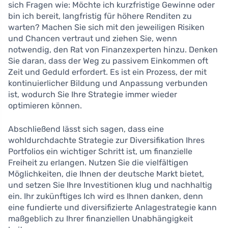
sich Fragen wie: Möchte ich kurzfristige Gewinne oder
bin ich bereit, langfristig für höhere Renditen zu
warten? Machen Sie sich mit den jeweiligen Risiken
und Chancen vertraut und ziehen Sie, wenn
notwendig, den Rat von Finanzexperten hinzu. Denken
Sie daran, dass der Weg zu passivem Einkommen oft
Zeit und Geduld erfordert. Es ist ein Prozess, der mit
kontinuierlicher Bildung und Anpassung verbunden
ist, wodurch Sie Ihre Strategie immer wieder
optimieren können.
Abschließend lässt sich sagen, dass eine
wohldurchdachte Strategie zur Diversifikation Ihres
Portfolios ein wichtiger Schritt ist, um finanzielle
Freiheit zu erlangen. Nutzen Sie die vielfältigen
Möglichkeiten, die Ihnen der deutsche Markt bietet,
und setzen Sie Ihre Investitionen klug und nachhaltig
ein. Ihr zukünftiges Ich wird es Ihnen danken, denn
eine fundierte und diversifizierte Anlagestrategie kann
maßgeblich zu Ihrer finanziellen Unabhängigkeit