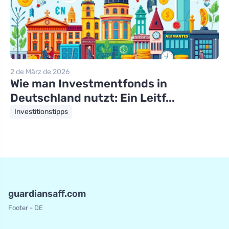
2 de März de 2026
Wie man Investmentfonds in
Deutschland nutzt: Ein Leitf...
Investitionstipps
guardiansaff.com
Footer - DE