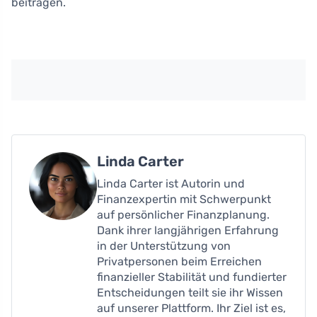
beitragen.
Linda Carter
Linda Carter ist Autorin und
Finanzexpertin mit Schwerpunkt
auf persönlicher Finanzplanung.
Dank ihrer langjährigen Erfahrung
in der Unterstützung von
Privatpersonen beim Erreichen
finanzieller Stabilität und fundierter
Entscheidungen teilt sie ihr Wissen
auf unserer Plattform. Ihr Ziel ist es,