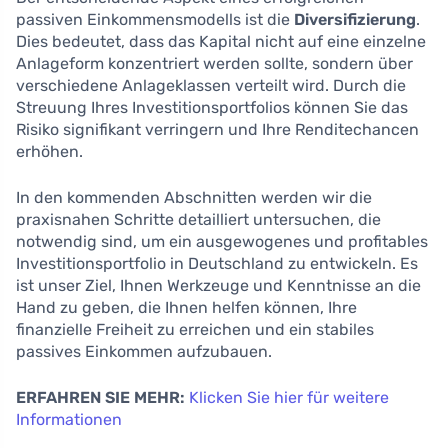
passiven Einkommensmodells ist die
Diversifizierung
.
Dies bedeutet, dass das Kapital nicht auf eine einzelne
Anlageform konzentriert werden sollte, sondern über
verschiedene Anlageklassen verteilt wird. Durch die
Streuung Ihres Investitionsportfolios können Sie das
Risiko signifikant verringern und Ihre Renditechancen
erhöhen.
In den kommenden Abschnitten werden wir die
praxisnahen Schritte detailliert untersuchen, die
notwendig sind, um ein ausgewogenes und profitables
Investitionsportfolio in Deutschland zu entwickeln. Es
ist unser Ziel, Ihnen Werkzeuge und Kenntnisse an die
Hand zu geben, die Ihnen helfen können, Ihre
finanzielle Freiheit zu erreichen und ein stabiles
passives Einkommen aufzubauen.
ERFAHREN SIE MEHR:
Klicken Sie hier für weitere
Informationen