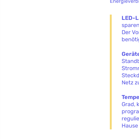
Energieverb
LED-L
sparen
Der Vo
benöti
Gerät
Standb
Stromr
Steckd
Netz 
Temper
Grad, 
progra
reguli
Hause 