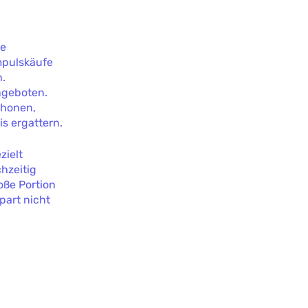
ne
Impulskäufe
n.
ngeboten.
chonen,
s ergattern.
zielt
hzeitig
oße Portion
part nicht