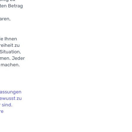
mten Betrag
i
aren,
ie Ihnen
reiheit zu
Situation,
hmen. Jeder
d machen.
npassungen
 bewusst zu
 sind.
re