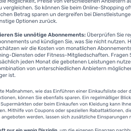
die Möglichkeit, Preise von verschiedenen Anbietern a
zu vergleichen. So können Sie beim Online-Shopping of
ichen Betrag sparen un dergreifen bei Dienstleistunge
nstige Optionen zurück.
ieren Sie unnötige Abonnements:
Überprüfen Sie r
bonnements und kündigen Sie, was Sie nicht nutzen. H
chätzen wir die Kosten von monatlichen Abonnements
ing-Diensten oder Fitness-Mitgliedschaften. Fragen S
tsächlich jeden Monat die gebotenen Leistungen nutz
ombination von unterschiedlichen Anbietern mögliche
er ist.
lte Maßnahmen, wie das Einführen einer Einkaufsliste oder 
tionen, können Sie ebenfalls sparen. Ein regelmäßiger Blick
 Supermärkten oder beim Einkaufen von Kleidung kann Ihne
en. Mithilfe von Coupons oder speziellen Rabattaktionen, die
 angeboten werden, lassen sich zusätzliche Einsparungen re
ft nur ein wenig Disziplin
, um die eigenen Finanzen nachha