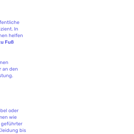
fentliche
zient. In
hnen helfen
zu Fuß
enen
r an den
stung.
bel oder
rmen wie
 geführter
leidung bis