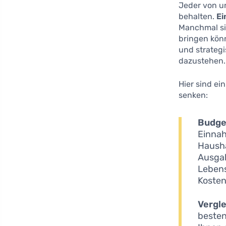
Jeder von un
behalten.
Ei
Manchmal sin
bringen könn
und strateg
dazustehen.
Hier sind ei
senken:
Budge
Einnah
Hausha
Ausgab
Lebens
Kosten
Vergle
besten