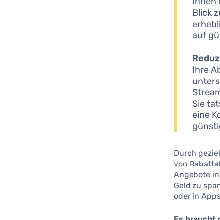
Ihnen 
Blick 
erhebl
auf gü
Reduz
Ihre A
unters
Stream
Sie ta
eine K
günstig
Durch gezie
von Rabattak
Angebote in
Geld zu spar
oder in Apps
Es braucht o