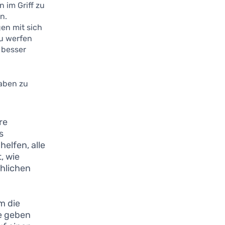
 im Griff zu
n.
gen mit sich
zu werfen
 besser
gaben zu
re
s
helfen, alle
, wie
chlichen
m die
de geben