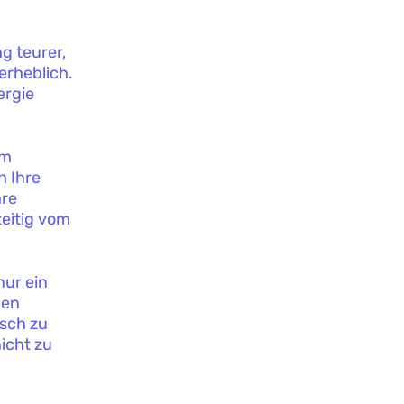
g teurer,
erheblich.
ergie
im
n Ihre
are
zeitig vom
nur ein
nen
sch zu
icht zu