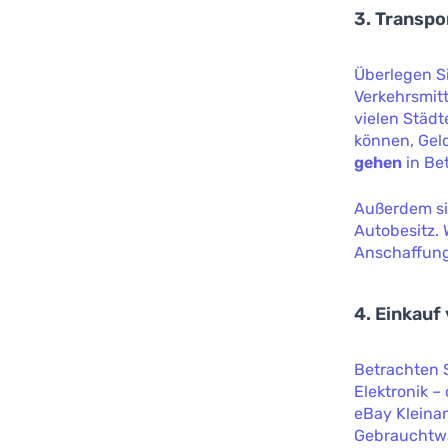
3. Transpo
Überlegen Si
Verkehrsmitt
vielen Städt
können, Gel
gehen
in Be
Außerdem si
Autobesitz. 
Anschaffung
4. Einkau
Betrachten 
Elektronik –
eBay Kleinan
Gebrauchtwa