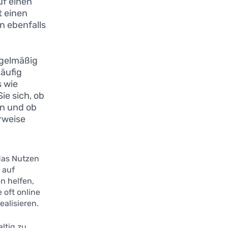
uf einen
t einen
n ebenfalls
egelmäßig
äufig
 wie
ie sich, ob
en und ob
rweise
das Nutzen
 auf
n helfen,
 oft online
alisieren.
ltig zu