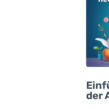
Einf
der