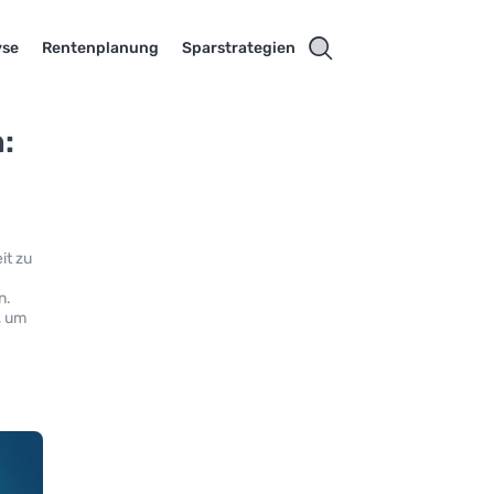
yse
Rentenplanung
Sparstrategien
:
it zu
n.
, um