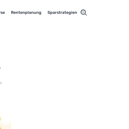
yse
Rentenplanung
Sparstrategien
n
n