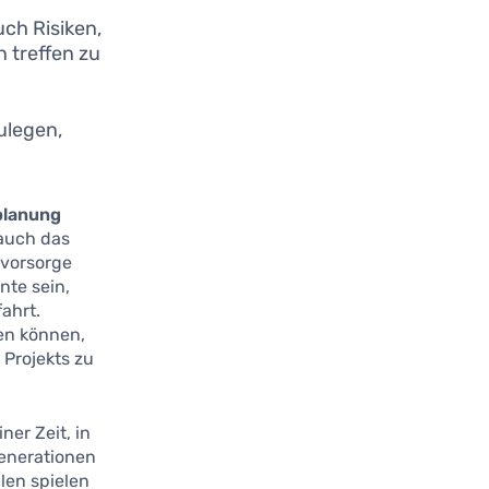
uch Risiken,
 treffen zu
ulegen,
planung
 auch das
rsvorsorge
nte sein,
fahrt.
len können,
 Projekts zu
er Zeit, in
Generationen
len spielen