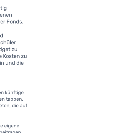
tig
denen
der Fonds.
nd
Schüler
udget zu
e Kosten zu
n und die
en künftige
len tappen.
ten, die auf
re eigene
 beitragen.