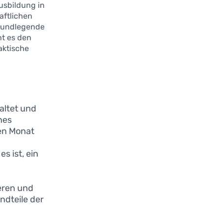
usbildung in
aftlichen
grundlegende
t es den
aktische
altet und
nes
en Monat
s ist, ein
eren und
ndteile der