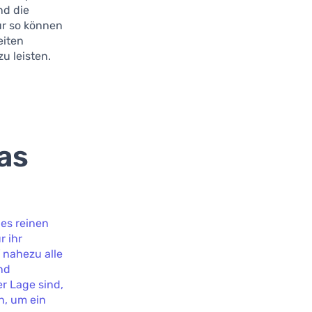
nd die
ur so können
eiten
u leisten.
as
des reinen
r ihr
 nahezu alle
nd
r Lage sind,
n, um ein