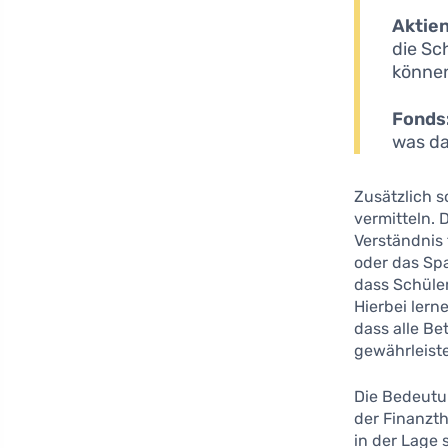
Aktien
die Sc
könne
Fonds
was da
Zusätzlich 
vermitteln. 
Verständnis 
oder das Sp
dass Schüler
Hierbei lern
dass alle Be
gewährleist
Die Bedeutun
der Finanzth
in der Lage 