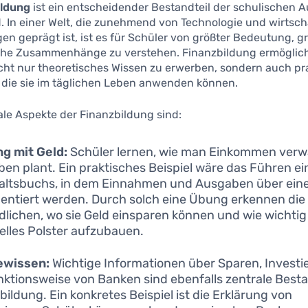
ildung
ist ein entscheidender Bestandteil der schulischen A
 In einer Welt, die zunehmend von Technologie und wirtsch
en geprägt ist, ist es für Schüler von größter Bedeutung, 
iche Zusammenhänge zu verstehen. Finanzbildung ermöglich
cht nur theoretisches Wissen zu erwerben, sondern auch pr
, die sie im täglichen Leben anwenden können.
ale Aspekte der Finanzbildung sind:
g mit Geld:
Schüler lernen, wie man Einkommen verw
en plant. Ein praktisches Beispiel wäre das Führen ei
ltsbuchs, in dem Einnahmen und Ausgaben über ein
ntiert werden. Durch solch eine Übung erkennen die
lichen, wo sie Geld einsparen können und wie wichtig e
ielles Polster aufzubauen.
ewissen:
Wichtige Informationen über Sparen, Investi
nktionsweise von Banken sind ebenfalls zentrale Besta
bildung. Ein konkretes Beispiel ist die Erklärung von