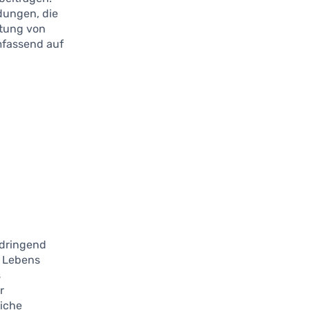
dungen, die
rtung von
mfassend auf
 dringend
s Lebens
s
r
liche