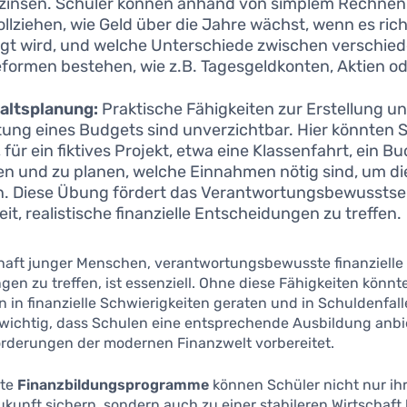
zinsen. Schüler können anhand von simplem Rechnen
llziehen, wie Geld über die Jahre wächst, wenn es rich
gt wird, und welche Unterschiede zwischen verschie
formen bestehen, wie z.B. Tagesgeldkonten, Aktien o
altsplanung:
Praktische Fähigkeiten zur Erstellung u
tung eines Budgets sind unverzichtbar. Hier könnten 
 für ein fiktives Projekt, etwa eine Klassenfahrt, ein B
len und zu planen, welche Einnahmen nötig sind, um di
. Diese Übung fördert das Verantwortungsbewusstsei
eit, realistische finanzielle Entscheidungen zu treffen.
chaft junger Menschen, verantwortungsbewusste finanzielle
en zu treffen, ist essenziell. Ohne diese Fähigkeiten könnt
 in finanzielle Schwierigkeiten geraten und in Schuldenfal
 wichtig, dass Schulen eine entsprechende Ausbildung anbie
orderungen der modernen Finanzwelt vorbereitet.
lte
Finanzbildungsprogramme
können Schüler nicht nur ih
Zukunft sichern, sondern auch zu einer stabileren Wirtschaft