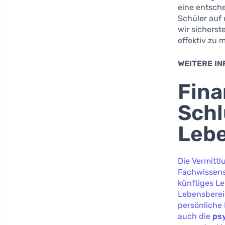
eine entsche
Schüler auf
wir sicherst
effektiv zu 
WEITERE I
Fina
Schl
Leb
Die Vermitt
Fachwissens,
künftiges L
Lebensberei
persönliche 
auch die
ps