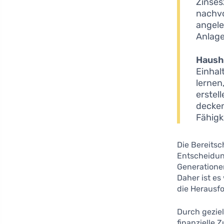
Zinses
nachvo
angele
Anlage
Haush
Einhal
lernen,
erstel
decken
Fähigk
Die Bereits
Entscheidung
Generationen
Daher ist es
die Herausf
Durch gezie
finanzielle 