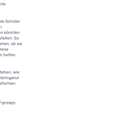
rte
iele Schüler
h
en könnten
stellen. So
hen, ob sie
Diese
n helfen
stehen, wie
nnbringend
geformen
 Formen