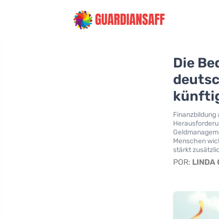
Die Be
deutsc
künfti
Finanzbildung 
Herausforderu
Geldmanagemen
Menschen wicht
stärkt zusätzl
POR:
LINDA