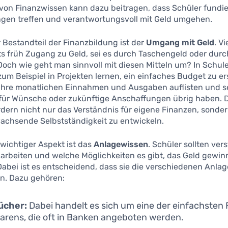
 von Finanzwissen kann dazu beitragen, dass Schüler fundie
gen treffen und verantwortungsvoll mit Geld umgehen.
r Bestandteil der Finanzbildung ist der
Umgang mit Geld
. V
ts früh Zugang zu Geld, sei es durch Taschengeld oder durc
Doch wie geht man sinnvoll mit diesen Mitteln um? In Schul
zum Beispiel in Projekten lernen, ein einfaches Budget zu er
 ihre monatlichen Einnahmen und Ausgaben auflisten und se
für Wünsche oder zukünftige Anschaffungen übrig haben. 
dern nicht nur das Verständnis für eigene Finanzen, sonder
wachsende Selbstständigkeit zu entwickeln.
 wichtiger Aspekt ist das
Anlagewissen
. Schüler sollten ver
 arbeiten und welche Möglichkeiten es gibt, das Geld gewi
Dabei ist es entscheidend, dass sie die verschiedenen Anla
n. Dazu gehören:
ücher:
Dabei handelt es sich um eine der einfachsten
arens, die oft in Banken angeboten werden.