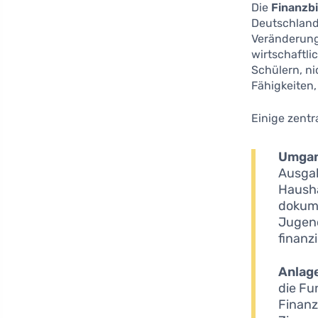
Die
Finanzb
Deutschland.
Veränderung
wirtschaftl
Schülern, ni
Fähigkeiten
Einige zentr
Umgan
Ausgab
Hausha
dokume
Jugend
finanz
Anlag
die Fu
Finanz