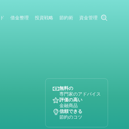
ド
借金整理
投資戦略
節約術
資金管理
無料の
専門家のアドバイス
評価の高い
金融商品
信頼できる
節約のコツ