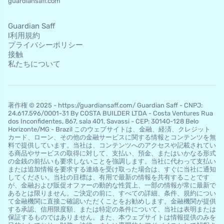
guardiansaff.com
Guardian Saff
l利用規約
プライバシーポリシー
接触
私たちについて
著作権 © 2025 - https://guardiansaff.com/ Guardian Saff - CNPJ:
24.617.596/0001-31 By COSTA BUILDER LTDA - Costa Ventures Rua
dos Inconfidentes, 867, sala 401, Savassi - CEP: 30140-128 Belo
Horizo​​nte/MG - Brazil このウェブサイトは、金融、経済、クレジット
カード、ローン、その他の金融サービスに関する情報とコンテンツを無
料で提供しています。当社は、コンテンツへのアクセスや記載されてい
る商品やサービスの取得に対して、支払い、預金、またはいかなる形式
の金銭の前払いも要求しないことを強調します。当社に代わって支払い
または追加情報を要求する連絡を受け取った場合は、すぐに当社に通知
してください。当社の目標は、有用で最新の情報を共有することです
が、金融および販促オファーの動的な性質上、一部の情報が常に最新で
あるとは限りません。ご決定の前に、すべての詳細、条件、規約につい
て金融機関に直接ご確認いただくことをお勧めします。金融機関が提供
する承認、信用限度額、または特定の条件について、当社は表明または
保証するものではありません。また、本ウェブサイトは情報提供のみを