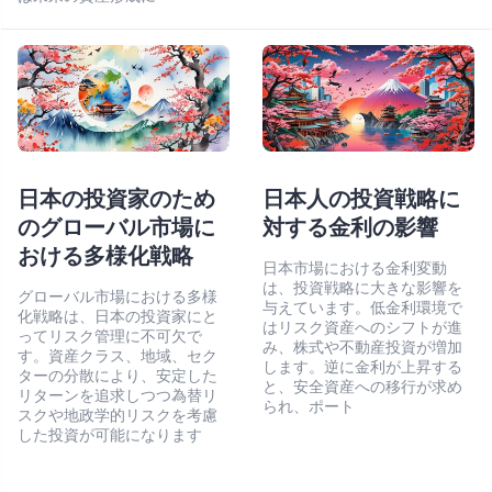
日本の投資家のため
日本人の投資戦略に
のグローバル市場に
対する金利の影響
おける多様化戦略
日本市場における金利変動
は、投資戦略に大きな影響を
グローバル市場における多様
与えています。低金利環境で
化戦略は、日本の投資家にと
はリスク資産へのシフトが進
ってリスク管理に不可欠で
み、株式や不動産投資が増加
す。資産クラス、地域、セク
します。逆に金利が上昇する
ターの分散により、安定した
と、安全資産への移行が求め
リターンを追求しつつ為替リ
られ、ポート
スクや地政学的リスクを考慮
した投資が可能になります