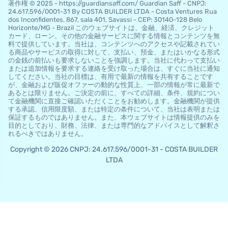
著作権 © 2025 - https://guardiansaff.com/ Guardian Saff - CNPJ:
24.617.596/0001-31 By COSTA BUILDER LTDA - Costa Ventures Rua
dos Inconfidentes, 867, sala 401, Savassi - CEP: 30140-128 Belo
Horizo​​nte/MG - Brazil このウェブサイトは、金融、経済、クレジット
カード、ローン、その他の金融サービスに関する情報とコンテンツを無
料で提供しています。当社は、コンテンツへのアクセスや記載されてい
る商品やサービスの取得に対して、支払い、預金、またはいかなる形式
の金銭の前払いも要求しないことを強調します。当社に代わって支払い
または追加情報を要求する連絡を受け取った場合は、すぐに当社に通知
してください。当社の目標は、有用で最新の情報を共有することです
が、金融および販促オファーの動的な性質上、一部の情報が常に最新で
あるとは限りません。ご決定の前に、すべての詳細、条件、規約につい
て金融機関に直接ご確認いただくことをお勧めします。金融機関が提供
する承認、信用限度額、または特定の条件について、当社は表明または
保証するものではありません。また、本ウェブサイトは情報提供のみを
目的としており、財務、法律、または専門的なアドバイスとして解釈さ
れるべきではありません。
Copyright © 2026 CNPJ: 24.617.596/0001-31 - COSTA BUILDER
LTDA