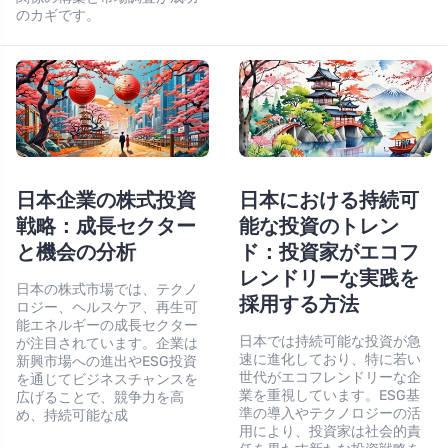
のカギです。
日本企業の株式投資
日本における持続可
戦略：成長セクター
能な投資のトレン
と機会の分析
ド：投資家がエコフ
レンドリーな実践を
日本の株式市場では、テクノ
採用する方法
ロジー、ヘルスケア、再生可
能エネルギーの成長セクター
日本では持続可能な投資が急
が注目されています。企業は
速に進化しており、特に若い
新興市場への進出やESG投資
世代がエコフレンドリーな企
を通じてビジネスチャンスを
業を重視しています。ESG基
広げることで、競争力を高
準の導入やテクノロジーの活
め、持続可能な成
用により、投資家は社会的責