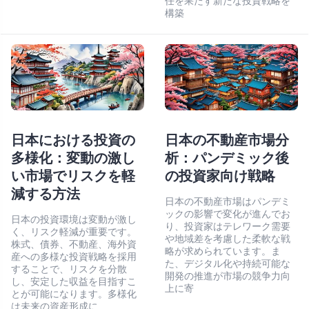
任を果たす新たな投資戦略を
構築
日本における投資の
日本の不動産市場分
多様化：変動の激し
析：パンデミック後
い市場でリスクを軽
の投資家向け戦略
減する方法
日本の不動産市場はパンデミ
ックの影響で変化が進んでお
日本の投資環境は変動が激し
り、投資家はテレワーク需要
く、リスク軽減が重要です。
や地域差を考慮した柔軟な戦
株式、債券、不動産、海外資
略が求められています。ま
産への多様な投資戦略を採用
た、デジタル化や持続可能な
することで、リスクを分散
開発の推進が市場の競争力向
し、安定した収益を目指すこ
上に寄
とが可能になります。多様化
は未来の資産形成に