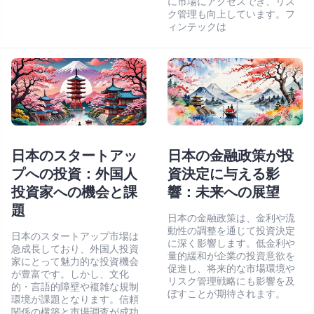
に市場にアクセスでき、リス
ク管理も向上しています。フ
ィンテックは
日本のスタートアッ
日本の金融政策が投
プへの投資：外国人
資決定に与える影
投資家への機会と課
響：未来への展望
題
日本の金融政策は、金利や流
動性の調整を通じて投資決定
日本のスタートアップ市場は
に深く影響します。低金利や
急成長しており、外国人投資
量的緩和が企業の投資意欲を
家にとって魅力的な投資機会
促進し、将来的な市場環境や
が豊富です。しかし、文化
リスク管理戦略にも影響を及
的・言語的障壁や複雑な規制
ぼすことが期待されます。
環境が課題となります。信頼
関係の構築と市場調査が成功