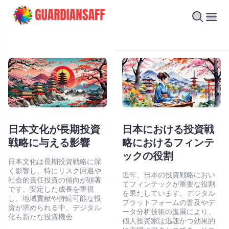
日本文化が長期投資
日本における投資戦
戦略に与える影響
略におけるフィンテ
ックの役割
日本文化は長期投資戦略に深
く影響し、特にリスク回避や
近年、日本の投資戦略におい
社会的責任投資の傾向が顕著
てフィンテックが重要な役割
です。安定した成長を重視
を果たしています。デジタル
し、地域貢献や持続可能な投
プラットフォームの普及やデ
資が求められる中、デジタル
ータ分析技術の進展により、
化も新たな投資機会
個人投資家は迅速かつ効果的