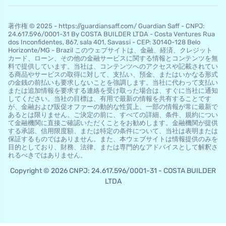
著作権 © 2025 - https://guardiansaff.com/ Guardian Saff - CNPJ:
24.617.596/0001-31 By COSTA BUILDER LTDA - Costa Ventures Rua
dos Inconfidentes, 867, sala 401, Savassi - CEP: 30140-128 Belo
Horizo​​nte/MG - Brazil このウェブサイトは、金融、経済、クレジット
カード、ローン、その他の金融サービスに関する情報とコンテンツを無
料で提供しています。当社は、コンテンツへのアクセスや記載されてい
る商品やサービスの取得に対して、支払い、預金、またはいかなる形式
の金銭の前払いも要求しないことを強調します。当社に代わって支払い
または追加情報を要求する連絡を受け取った場合は、すぐに当社に通知
してください。当社の目標は、有用で最新の情報を共有することです
が、金融および販促オファーの動的な性質上、一部の情報が常に最新で
あるとは限りません。ご決定の前に、すべての詳細、条件、規約につい
て金融機関に直接ご確認いただくことをお勧めします。金融機関が提供
する承認、信用限度額、または特定の条件について、当社は表明または
保証するものではありません。また、本ウェブサイトは情報提供のみを
目的としており、財務、法律、または専門的なアドバイスとして解釈さ
れるべきではありません。
Copyright © 2026 CNPJ: 24.617.596/0001-31 - COSTA BUILDER
LTDA