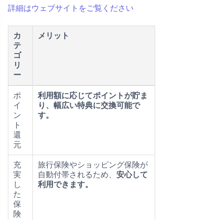
詳細はウェブサイトをご覧ください
カ
メリット
テ
ゴ
リ
ー
ポ
利用額に応じてポイントが貯ま
イ
り、幅広い特典に交換可能で
ン
す。
ト
還
元
充
旅行保険やショッピング保険が
実
自動付帯されるため、
安心して
し
利用できます。
た
保
険